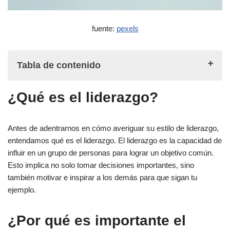
fuente:
pexels
Tabla de contenido
¿Qué es el liderazgo?
¿Qué es el liderazgo?
¿Por qué es importante el estilo de liderazgo?
Antes de adentrarnos en cómo averiguar su estilo de liderazgo,
Cómo descubrir su estilo de liderazgo
entendamos qué es el liderazgo. El liderazgo es la capacidad de
influir en un grupo de personas para lograr un objetivo común.
1. Autorreflexión
Esto implica no solo tomar decisiones importantes, sino
también motivar e inspirar a los demás para que sigan tu
2. Observación
ejemplo.
Los diferentes estilos de liderazgo
¿Por qué es importante el