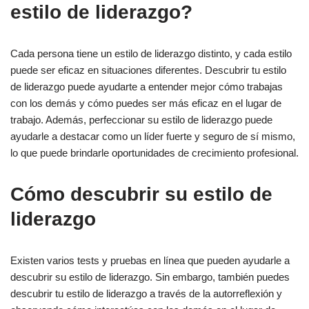
estilo de liderazgo?
1. Liderazgo autocrático
2. Liderazgo democrático
Cada persona tiene un estilo de liderazgo distinto, y cada estilo
3. Liderazgo transformacional
puede ser eficaz en situaciones diferentes. Descubrir tu estilo
4. Liderazgo Laissez-Faire
de liderazgo puede ayudarte a entender mejor cómo trabajas
con los demás y cómo puedes ser más eficaz en el lugar de
Cómo mejorar su estilo de liderazgo
trabajo. Además, perfeccionar su estilo de liderazgo puede
ayudarle a destacar como un líder fuerte y seguro de sí mismo,
lo que puede brindarle oportunidades de crecimiento profesional.
1. Aprender a delegar
2. Trabajar en la comunicación
Cómo descubrir su estilo de
3. Ser mentor
liderazgo
4. Estar abierto a nuevas ideas
5. Dar retroalimentación constructiva
Existen varios tests y pruebas en línea que pueden ayudarle a
6. Desarrolle su capacidad para resolver problemas
descubrir su estilo de liderazgo. Sin embargo, también puedes
descubrir tu estilo de liderazgo a través de la autorreflexión y