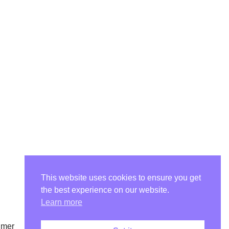
This website uses cookies to ensure you get
the best experience on our website.
Learn more
imer