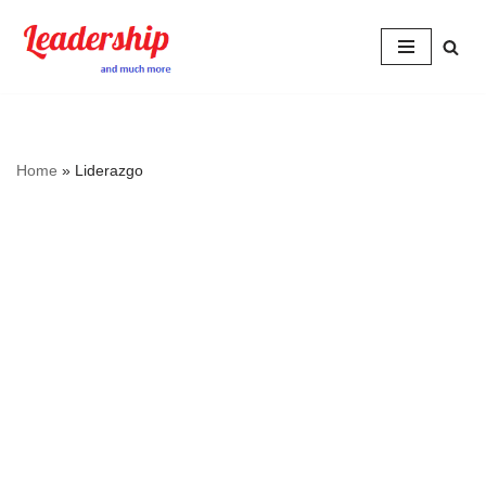
Skip
to
content
Home
»
Liderazgo