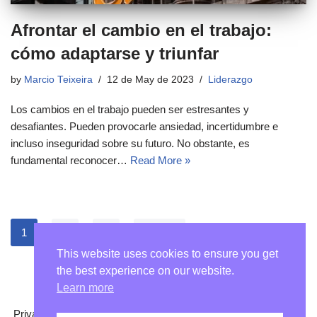
Afrontar el cambio en el trabajo:
cómo adaptarse y triunfar
by
Marcio Teixeira
12 de May de 2023
Liderazgo
Los cambios en el trabajo pueden ser estresantes y
desafiantes. Pueden provocarle ansiedad, incertidumbre e
incluso inseguridad sobre su futuro. No obstante, es
fundamental reconocer…
Read More »
1
2
3
Next »
This website uses cookies to ensure you get
the best experience on our website.
Learn more
Privacy Policy
Contact
About
Terms of Service