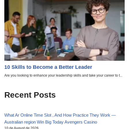
Recent Posts
What Ar Online Time Slot , And How Practice They Work —
Australian region Win Big Today Avengers Casino
10 de August de 2026