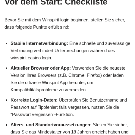
Vor dem Start: Checkliste
Bevor Sie mit dem Winspirit login beginnen, stellen Sie sicher,
dass folgende Punkte erfüllt sind:
Stabile Internetverbindung:
Eine schnelle und zuverlässige
Verbindung verhindert Unterbrechungen während des
winspirit casino login.
Aktueller Browser oder App:
Verwenden Sie die neueste
Version Ihres Browsers (z.B. Chrome, Firefox) oder laden
Sie die offizielle Winspirit App herunter, um
Kompatibilitätsprobleme zu vermeiden.
Korrekte Login-Daten:
Überprüfen Sie Benutzername und
Passwort auf Tippfehler; falls vergessen, nutzen Sie die
“Passwort vergessen”-Funktion.
Alters- und Standortvoraussetzungen:
Stellen Sie sicher,
dass Sie das Mindestalter von 18 Jahren erreicht haben und