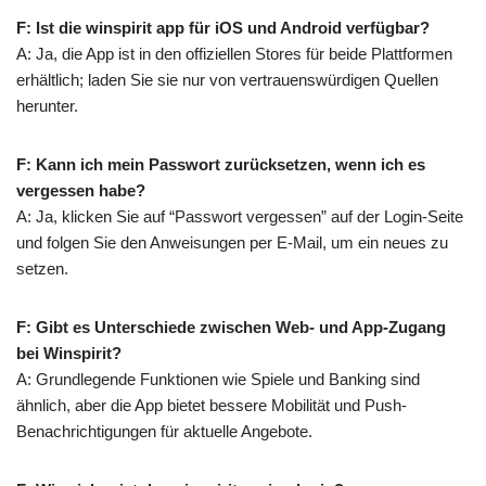
F: Ist die winspirit app für iOS und Android verfügbar?
A: Ja, die App ist in den offiziellen Stores für beide Plattformen
erhältlich; laden Sie sie nur von vertrauenswürdigen Quellen
herunter.
F: Kann ich mein Passwort zurücksetzen, wenn ich es
vergessen habe?
A: Ja, klicken Sie auf “Passwort vergessen” auf der Login-Seite
und folgen Sie den Anweisungen per E-Mail, um ein neues zu
setzen.
F: Gibt es Unterschiede zwischen Web- und App-Zugang
bei Winspirit?
A: Grundlegende Funktionen wie Spiele und Banking sind
ähnlich, aber die App bietet bessere Mobilität und Push-
Benachrichtigungen für aktuelle Angebote.