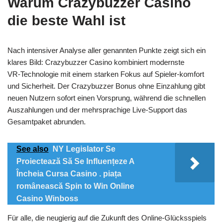
Warum Crazybuzzer Casino
die beste Wahl ist
Nach intensiver Analyse aller genannten Punkte zeigt sich ein
klares Bild: Crazybuzzer Casino kombiniert modernste
VR‑Technologie mit einem starken Fokus auf Spieler‑komfort
und Sicherheit. Der Crazybuzzer Bonus ohne Einzahlung gibt
neuen Nutzern sofort einen Vorsprung, während die schnellen
Auszahlungen und der mehrsprachige Live‑Support das
Gesamtpaket abrunden.
See also
NY Legislator Se
Proiectează Să Se Influențeze A
Încheia Cursa Casino . piața
românească Spin to Win Online
Casino Winboss
Für alle, die neugierig auf die Zukunft des Online‑Glücksspiels