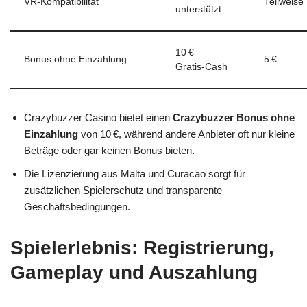
VR‑Kompatibilität
Teilweise
unterstützt
10 €
Bonus ohne Einzahlung
5 €
Gratis‑Cash
Crazybuzzer Casino bietet einen
Crazybuzzer Bonus ohne
Einzahlung
von 10 €, während andere Anbieter oft nur kleine
Beträge oder gar keinen Bonus bieten.
Die Lizenzierung aus Malta und Curacao sorgt für
zusätzlichen Spielerschutz und transparente
Geschäftsbedingungen.
Spielerlebnis: Registrierung,
Gameplay und Auszahlung