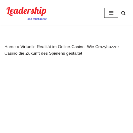
Skip
to
content
Home
»
Virtuelle Realität im Online‑Casino: Wie Crazybuzzer
Casino die Zukunft des Spielens gestaltet