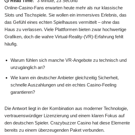
Read Time:
3 Minute, 23 Second
Online‑Casino‑Fans erwarten heute mehr als nur klassische
Slots und Tischspiele. Sie wollen ein immersives Erlebnis, das
das Gefühl eines echten Spielhauses vermittelt – ohne das
Haus zu verlassen. Viele Plattformen bieten zwar hochwertige
Grafiken, doch die wahre Virtual‑Reality‑(VR)‑Erfahrung fehlt
häufig.
Warum fühlen sich manche VR‑Angebote zu technisch und
unzugänglich an?
Wie kann ein deutscher Anbieter gleichzeitig Sicherheit,
schnelle Auszahlungen und ein echtes Casino‑Feeling
garantieren?
Die Antwort liegt in der Kombination aus moderner Technologie,
vertrauenswürdiger Lizenzierung und einem klaren Fokus auf
den deutschen Spieler. Crazybuzzer Casino hat diese Elemente
bereits zu einem überzeugenden Paket verbunden.