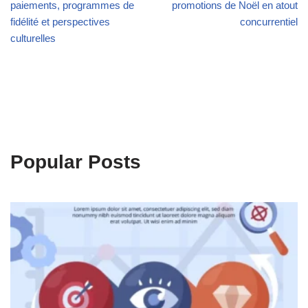
paiements, programmes de
promotions de Noël en atout
fidélité et perspectives
concurrentiel
culturelles
Popular Posts