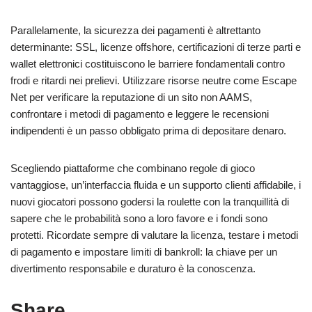
Parallelamente, la sicurezza dei pagamenti è altrettanto
determinante: SSL, licenze offshore, certificazioni di terze parti e
wallet elettronici costituiscono le barriere fondamentali contro
frodi e ritardi nei prelievi. Utilizzare risorse neutre come Escape
Net per verificare la reputazione di un sito non AAMS,
confrontare i metodi di pagamento e leggere le recensioni
indipendenti è un passo obbligato prima di depositare denaro.
Scegliendo piattaforme che combinano regole di gioco
vantaggiose, un’interfaccia fluida e un supporto clienti affidabile, i
nuovi giocatori possono godersi la roulette con la tranquillità di
sapere che le probabilità sono a loro favore e i fondi sono
protetti. Ricordate sempre di valutare la licenza, testare i metodi
di pagamento e impostare limiti di bankroll: la chiave per un
divertimento responsabile e duraturo è la conoscenza.
Share