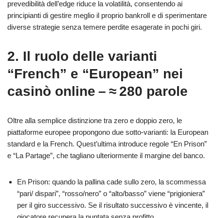
prevedibilità dell’edge riduce la volatilità, consentendo ai
principianti di gestire meglio il proprio bankroll e di sperimentare
diverse strategie senza temere perdite esagerate in pochi giri.
2. Il ruolo delle varianti
“French” e “European” nei
casinò online – ≈ 280 parole
Oltre alla semplice distinzione tra zero e doppio zero, le
piattaforme europee propongono due sotto‑varianti: la European
standard e la French. Quest’ultima introduce regole “En Prison”
e “La Partage”, che tagliano ulteriormente il margine del banco.
En Prison: quando la pallina cade sullo zero, la scommessa
“pari/ dispari”, “rosso/nero” o “alto/basso” viene “prigioniera”
per il giro successivo. Se il risultato successivo è vincente, il
giocatore recupera la puntata senza profitto.