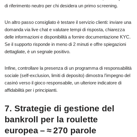
di riferimento neutro per chi desidera un primo screening.
Un altro passo consigliato è testare il servizio clienti: inviare una
domanda via live chat e valutare tempi di risposta, chiarezza
delle informazioni e disponibilità a fornire documentazione KYC.
Se il supporto risponde in meno di 2 minuti e offre spiegazioni
dettagliate, è un segnale positivo.
Infine, controllare la presenza di un programma di responsabilità
sociale (self‑exclusion, limiti di deposito) dimostra l’impegno del
casinò verso il gioco responsabile, un ulteriore indicatore di
affidabilità per i principianti.
7. Strategie di gestione del
bankroll per la roulette
europea – ≈ 270 parole