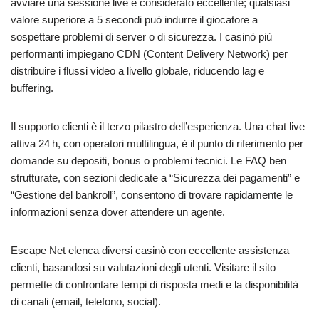
avviare una sessione live è considerato eccellente; qualsiasi
valore superiore a 5 secondi può indurre il giocatore a
sospettare problemi di server o di sicurezza. I casinò più
performanti impiegano CDN (Content Delivery Network) per
distribuire i flussi video a livello globale, riducendo lag e
buffering.
Il supporto clienti è il terzo pilastro dell’esperienza. Una chat live
attiva 24 h, con operatori multilingua, è il punto di riferimento per
domande su depositi, bonus o problemi tecnici. Le FAQ ben
strutturate, con sezioni dedicate a “Sicurezza dei pagamenti” e
“Gestione del bankroll”, consentono di trovare rapidamente le
informazioni senza dover attendere un agente.
Escape Net elenca diversi casinò con eccellente assistenza
clienti, basandosi su valutazioni degli utenti. Visitare il sito
permette di confrontare tempi di risposta medi e la disponibilità
di canali (email, telefono, social).