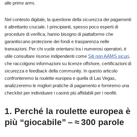
alle prime armi.
Nel contesto digitale, la questione della sicurezza dei pagamenti
è altrettanto cruciale. I principianti, spesso poco esperti di
procedure di verifica, hanno bisogno di piattaforme che
garantiscano protezione dei fondi e trasparenza nelle
transazioni. Per chi vuole orientarsi tra i numerosi operatori, è
utile consultare risorse indipendenti come
Siti non AAMS sicuri
,
che raccolgono informazioni su licenze offshore, certificazioni di
sicurezza e feedback della community. In questo articolo
confronteremo la roulette europea e quella di Las Vegas,
analizzeremo le migliori pratiche di pagamento e forniremo una
checklist per individuare i casinò più affidabili per i neofiti.
1. Perché la roulette europea è
più “giocabile” – ≈ 300 parole