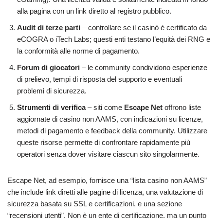
alla pagina con un link diretto al registro pubblico.
Audit di terze parti
– controllare se il casinò è certificato da
eCOGRA o iTech Labs; questi enti testano l’equità dei RNG e
la conformità alle norme di pagamento.
Forum di giocatori
– le community condividono esperienze
di prelievo, tempi di risposta del supporto e eventuali
problemi di sicurezza.
Strumenti di verifica
– siti come
Escape Net
offrono liste
aggiornate di casino non AAMS, con indicazioni su licenze,
metodi di pagamento e feedback della community. Utilizzare
queste risorse permette di confrontare rapidamente più
operatori senza dover visitare ciascun sito singolarmente.
Escape Net, ad esempio, fornisce una “lista casino non AAMS”
che include link diretti alle pagine di licenza, una valutazione di
sicurezza basata su SSL e certificazioni, e una sezione
“recensioni utenti”. Non è un ente di certificazione, ma un punto