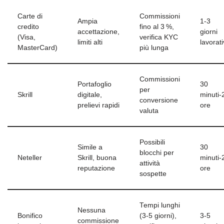
Carte di
Commissioni
Ampia
1‑3
credito
fino al 3 %,
accettazione,
giorni
(Visa,
verifica KYC
limiti alti
lavorati
MasterCard)
più lunga
Commissioni
Portafoglio
30
per
Skrill
digitale,
minuti‑
conversione
prelievi rapidi
ore
valuta
Possibili
Simile a
30
blocchi per
Neteller
Skrill, buona
minuti‑
attività
reputazione
ore
sospette
Tempi lunghi
Nessuna
Bonifico
(3‑5 giorni),
3‑5
commissione