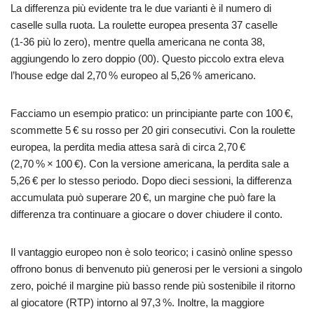
La differenza più evidente tra le due varianti è il numero di
caselle sulla ruota. La roulette europea presenta 37 caselle
(1‑36 più lo zero), mentre quella americana ne conta 38,
aggiungendo lo zero doppio (00). Questo piccolo extra eleva
l’house edge dal 2,70 % europeo al 5,26 % americano.
Facciamo un esempio pratico: un principiante parte con 100 €,
scommette 5 € su rosso per 20 giri consecutivi. Con la roulette
europea, la perdita media attesa sarà di circa 2,70 €
(2,70 % × 100 €). Con la versione americana, la perdita sale a
5,26 € per lo stesso periodo. Dopo dieci sessioni, la differenza
accumulata può superare 20 €, un margine che può fare la
differenza tra continuare a giocare o dover chiudere il conto.
Il vantaggio europeo non è solo teorico; i casinò online spesso
offrono bonus di benvenuto più generosi per le versioni a singolo
zero, poiché il margine più basso rende più sostenibile il ritorno
al giocatore (RTP) intorno al 97,3 %. Inoltre, la maggiore