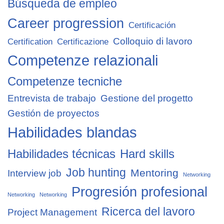
Búsqueda de empleo
Career progression
Certificación
Colloquio di lavoro
Certification
Certificazione
Competenze relazionali
Competenze tecniche
Entrevista de trabajo
Gestione del progetto
Gestión de proyectos
Habilidades blandas
Habilidades técnicas
Hard skills
Job hunting
Mentoring
Interview job
Networking
Progresión profesional
Networking
Networking
Ricerca del lavoro
Project Management