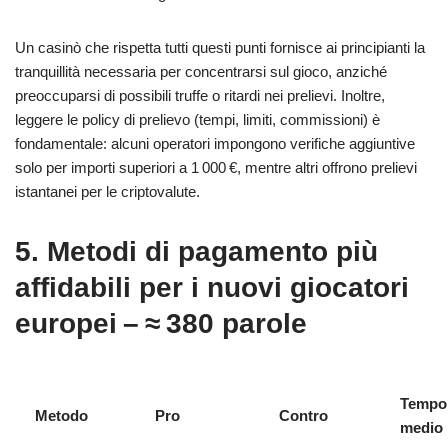
Un casinò che rispetta tutti questi punti fornisce ai principianti la
tranquillità necessaria per concentrarsi sul gioco, anziché
preoccuparsi di possibili truffe o ritardi nei prelievi. Inoltre,
leggere le policy di prelievo (tempi, limiti, commissioni) è
fondamentale: alcuni operatori impongono verifiche aggiuntive
solo per importi superiori a 1 000 €, mentre altri offrono prelievi
istantanei per le criptovalute.
5. Metodi di pagamento più
affidabili per i nuovi giocatori
europei – ≈ 380 parole
Tempo
Metodo
Pro
Contro
medio