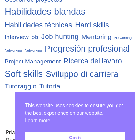
Habilidades blandas
Habilidades técnicas
Hard skills
Job hunting
Mentoring
Interview job
Networking
Progresión profesional
Networking
Networking
Ricerca del lavoro
Project Management
Soft skills
Sviluppo di carriera
Tutoraggio
Tutoría
This website uses cookies to ensure you get
the best experience on our website.
Learn more
Privacy Policy
Contact
About
Terms of Service
Got it
Disclaimer