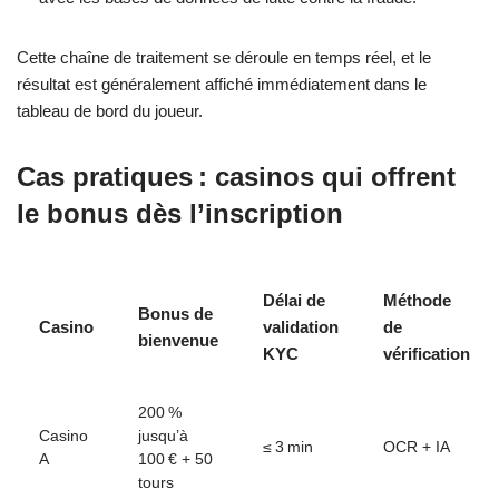
Cette chaîne de traitement se déroule en temps réel, et le
résultat est généralement affiché immédiatement dans le
tableau de bord du joueur.
Cas pratiques : casinos qui offrent
le bonus dès l’inscription
Délai de
Méthode
Bonus de
Casino
validation
de
bienvenue
KYC
vérification
200 %
Casino
jusqu’à
≤ 3 min
OCR + IA
A
100 € + 50
tours