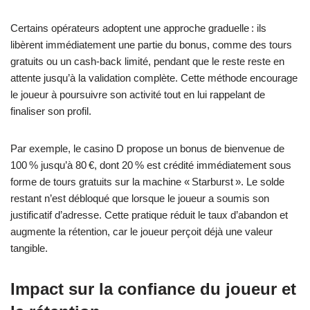
Certains opérateurs adoptent une approche graduelle : ils
libèrent immédiatement une partie du bonus, comme des tours
gratuits ou un cash‑back limité, pendant que le reste reste en
attente jusqu’à la validation complète. Cette méthode encourage
le joueur à poursuivre son activité tout en lui rappelant de
finaliser son profil.
Par exemple, le casino D propose un bonus de bienvenue de
100 % jusqu’à 80 €, dont 20 % est crédité immédiatement sous
forme de tours gratuits sur la machine « Starburst ». Le solde
restant n’est débloqué que lorsque le joueur a soumis son
justificatif d’adresse. Cette pratique réduit le taux d’abandon et
augmente la rétention, car le joueur perçoit déjà une valeur
tangible.
Impact sur la confiance du joueur et