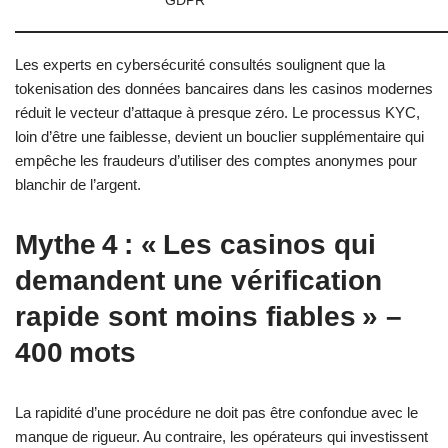
GDPR
Les experts en cybersécurité consultés soulignent que la
tokenisation des données bancaires dans les casinos modernes
réduit le vecteur d’attaque à presque zéro. Le processus KYC,
loin d’être une faiblesse, devient un bouclier supplémentaire qui
empêche les fraudeurs d’utiliser des comptes anonymes pour
blanchir de l’argent.
Mythe 4 : « Les casinos qui
demandent une vérification
rapide sont moins fiables » –
400 mots
La rapidité d’une procédure ne doit pas être confondue avec le
manque de rigueur. Au contraire, les opérateurs qui investissent