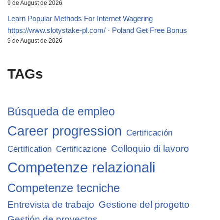
9 de August de 2026
Learn Popular Methods For Internet Wagering
https://www.slotystake-pl.com/ · Poland Get Free Bonus
9 de August de 2026
TAGs
Búsqueda de empleo
Career progression
Certificación
Colloquio di lavoro
Certification
Certificazione
Competenze relazionali
Competenze tecniche
Entrevista de trabajo
Gestione del progetto
Gestión de proyectos