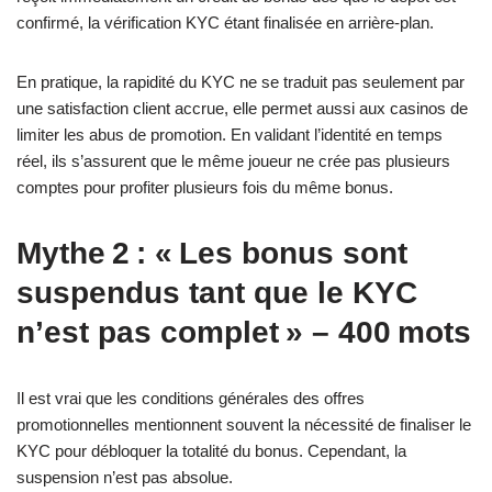
confirmé, la vérification KYC étant finalisée en arrière‑plan.
En pratique, la rapidité du KYC ne se traduit pas seulement par
une satisfaction client accrue, elle permet aussi aux casinos de
limiter les abus de promotion. En validant l’identité en temps
réel, ils s’assurent que le même joueur ne crée pas plusieurs
comptes pour profiter plusieurs fois du même bonus.
Mythe 2 : « Les bonus sont
suspendus tant que le KYC
n’est pas complet » – 400 mots
Il est vrai que les conditions générales des offres
promotionnelles mentionnent souvent la nécessité de finaliser le
KYC pour débloquer la totalité du bonus. Cependant, la
suspension n’est pas absolue.