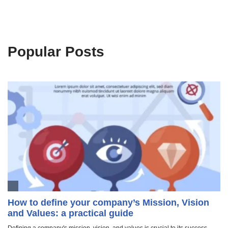
Popular Posts