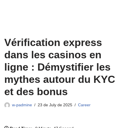
Vérification express
dans les casinos en
ligne : Démystifier les
mythes autour du KYC
et des bonus
w-padmine
23 de July de 2025
Career