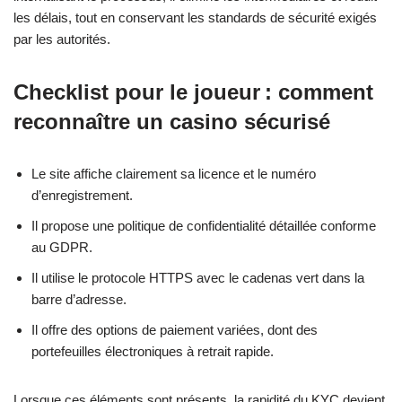
les délais, tout en conservant les standards de sécurité exigés
par les autorités.
Checklist pour le joueur : comment
reconnaître un casino sécurisé
Le site affiche clairement sa licence et le numéro
d’enregistrement.
Il propose une politique de confidentialité détaillée conforme
au GDPR.
Il utilise le protocole HTTPS avec le cadenas vert dans la
barre d’adresse.
Il offre des options de paiement variées, dont des
portefeuilles électroniques à retrait rapide.
Lorsque ces éléments sont présents, la rapidité du KYC devient