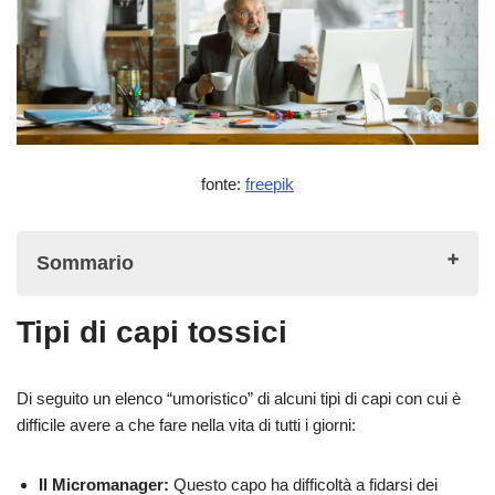
fonte:
freepik
Sommario
Tipi di capi tossici
Tipi di capi tossici
Segni di un capo difficile
Di seguito un elenco “umoristico” di alcuni tipi di capi con cui è
Capire il capo difficile
difficile avere a che fare nella vita di tutti i giorni:
Comunicare con il capo difficile
Il Micromanager:
Questo capo ha difficoltà a fidarsi dei
Concentratevi sulle soluzioni, non sui problemi