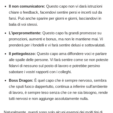
Il non comunicatore:
Questo capo non vi darà istruzioni
chiare o feedback, facendovi sentire persi e incerti sul da
farsi. Può anche sparire per giorni e giorni, lasciandovi in
balia di voi stessi.
L’iperpromettente:
Questo capo fa grandi promesse su
promozioni, aumenti e bonus, ma non le mantiene mai. Vi
prenderà per i fondelli e vi farà sentire delusi e sottovalutati.
Il pettegolezzo:
Questo capo ama diffondere voci e parlare
alle spalle delle persone. Vi farà sentire come se non poteste
fidarvi di nessuno sul posto di lavoro e potrebbe persino
sabotare i vostri rapporti con i colleghi.
Boss Dragon:
È quel capo che è sempre nervoso, sembra
che sputi fuoco dappertutto, continua a infierire sull’ambiente
di lavoro, è sempre teso senza che ce ne sia bisogno, rende
tutti nervosi e non aggiunge assolutamente nulla.
Naturalmente, questi sono solo alcuni esempi dei molti tipi di