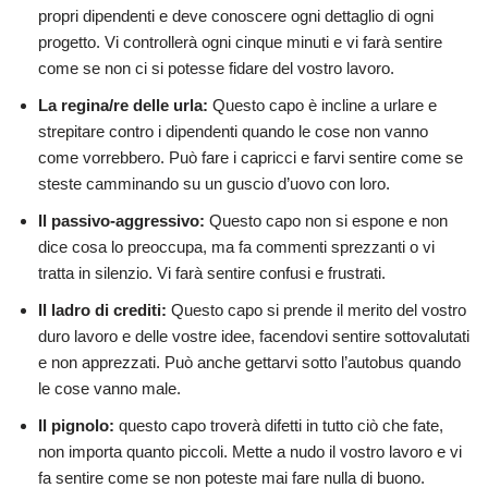
propri dipendenti e deve conoscere ogni dettaglio di ogni
Cercare aiuto e supporto
progetto. Vi controllerà ogni cinque minuti e vi farà sentire
come se non ci si potesse fidare del vostro lavoro.
Paure
La regina/re delle urla:
Questo capo è incline a urlare e
4 strategie per affrontare un capo tossico
strepitare contro i dipendenti quando le cose non vanno
come vorrebbero. Può fare i capricci e farvi sentire come se
1. Lavorare in modo impeccabile
steste camminando su un guscio d’uovo con loro.
2. Il comportamento del capo non riguarda voi
Il passivo-aggressivo:
Questo capo non si espone e non
3. Essere razionali
dice cosa lo preoccupa, ma fa commenti sprezzanti o vi
tratta in silenzio. Vi farà sentire confusi e frustrati.
4. Dare un feedback al capo
Il ladro di crediti:
Questo capo si prende il merito del vostro
duro lavoro e delle vostre idee, facendovi sentire sottovalutati
Conclusione
e non apprezzati. Può anche gettarvi sotto l’autobus quando
FAQs
le cose vanno male.
Il pignolo:
questo capo troverà difetti in tutto ciò che fate,
Altri riferimenti:
non importa quanto piccoli. Mette a nudo il vostro lavoro e vi
fa sentire come se non poteste mai fare nulla di buono.