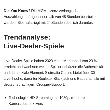
Did You Know?
Die MGA‑Lizenz verlangt, dass
Auszahlungsanfragen innerhalb von 48 Stunden bearbeitet
werden. Slotmafia liegt mit 24 Stunden deutlich darunter.
Trendanalyse:
Live‑Dealer‑Spiele
Live‑Dealer‑Spiele haben 2023 einen Marktanteil von 23 %
erreicht und wachsen weiter. Spieler schätzen die Authentizität
und das soziale Element. Slotmafia Casino bietet über 30
Live‑Tische, darunter Roulette, Blackjack und Baccarat, alle mit
deutschsprachigem Croupier‑Support.
Technologie: HD‑Streaming mit 1080p, mehrere
Kameraperspektiven.