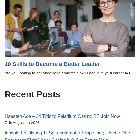
Recent Posts
Haasten Ace – 24 Tijdstip Paladium Casino BE Join Now
7 de August de 2026
Innsats Få Tilgang Til Spilleautomater Slippe Inn ; Utsette Ofte