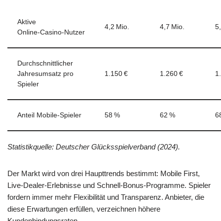
Aktive
4,2 Mio.
4,7 Mio.
5
Online‑Casino‑Nutzer
Durchschnittlicher
Jahresumsatz pro
1.150 €
1.260 €
1
Spieler
Anteil Mobile‑Spieler
58 %
62 %
6
Statistikquelle: Deutscher Glücksspielverband (2024).
Der Markt wird von drei Haupttrends bestimmt: Mobile First,
Live‑Dealer‑Erlebnisse und Schnell‑Bonus‑Programme. Spieler
fordern immer mehr Flexibilität und Transparenz. Anbieter, die
diese Erwartungen erfüllen, verzeichnen höhere
Kundenbindungsraten.