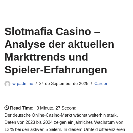
Slotmafia Casino –
Analyse der aktuellen
Markttrends und
Spieler‑Erfahrungen
w-padmine
24 de September de 2025
Career
Read Time:
3 Minute, 27 Second
Der deutsche Online‑Casino‑Markt wächst weiterhin stark.
Daten von 2023 bis 2024 zeigen ein jährliches Wachstum von
12 % bei den aktiven Spielern. In diesem Umfeld differenzieren