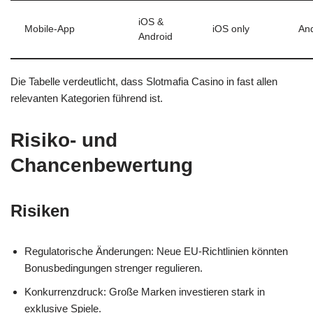
iOS &
Mobile‑App
iOS only
And
Android
Die Tabelle verdeutlicht, dass Slotmafia Casino in fast allen
relevanten Kategorien führend ist.
Risiko‑ und
Chancenbewertung
Risiken
Regulatorische Änderungen: Neue EU‑Richtlinien könnten
Bonusbedingungen strenger regulieren.
Konkurrenzdruck: Große Marken investieren stark in
exklusive Spiele.