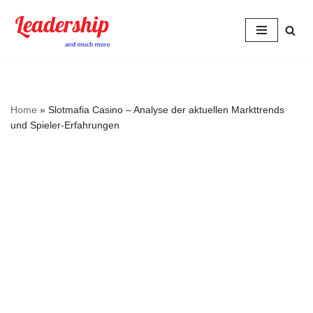
Skip
to
content
Home
»
Slotmafia Casino – Analyse der aktuellen Markttrends
und Spieler‑Erfahrungen