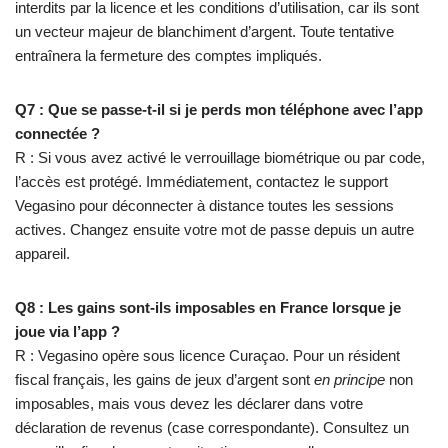
interdits par la licence et les conditions d’utilisation, car ils sont
un vecteur majeur de blanchiment d’argent. Toute tentative
entraînera la fermeture des comptes impliqués.
Q7 : Que se passe-t-il si je perds mon téléphone avec l’app
connectée ?
R : Si vous avez activé le verrouillage biométrique ou par code,
l’accès est protégé. Immédiatement, contactez le support
Vegasino pour déconnecter à distance toutes les sessions
actives. Changez ensuite votre mot de passe depuis un autre
appareil.
Q8 : Les gains sont-ils imposables en France lorsque je
joue via l’app ?
R : Vegasino opère sous licence Curaçao. Pour un résident
fiscal français, les gains de jeux d’argent sont
en principe
non
imposables, mais vous devez les déclarer dans votre
déclaration de revenus (case correspondante). Consultez un