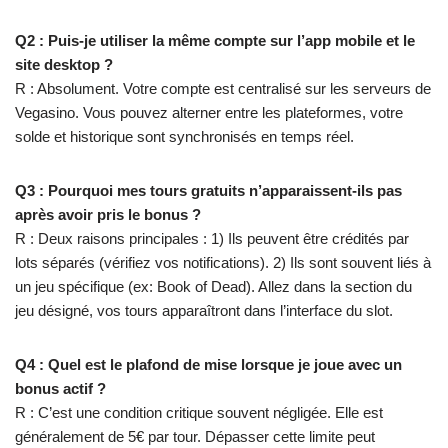
Q2 : Puis-je utiliser la même compte sur l’app mobile et le
site desktop ?
R : Absolument. Votre compte est centralisé sur les serveurs de
Vegasino. Vous pouvez alterner entre les plateformes, votre
solde et historique sont synchronisés en temps réel.
Q3 : Pourquoi mes tours gratuits n’apparaissent-ils pas
après avoir pris le bonus ?
R : Deux raisons principales : 1) Ils peuvent être crédités par
lots séparés (vérifiez vos notifications). 2) Ils sont souvent liés à
un jeu spécifique (ex: Book of Dead). Allez dans la section du
jeu désigné, vos tours apparaîtront dans l’interface du slot.
Q4 : Quel est le plafond de mise lorsque je joue avec un
bonus actif ?
R : C’est une condition critique souvent négligée. Elle est
généralement de 5€ par tour. Dépasser cette limite peut