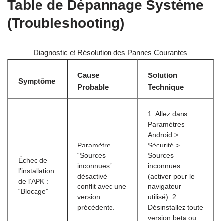
Table de Dépannage Système
(Troubleshooting)
Diagnostic et Résolution des Pannes Courantes
Cause
Solution
Symptôme
Probable
Technique
1. Allez dans
Paramètres
Android >
Paramètre
Sécurité >
“Sources
Sources
Échec de
inconnues”
inconnues
l’installation
désactivé ;
(activer pour le
de l’APK :
conflit avec une
navigateur
“Blocage”
version
utilisé). 2.
précédente.
Désinstallez toute
version beta ou