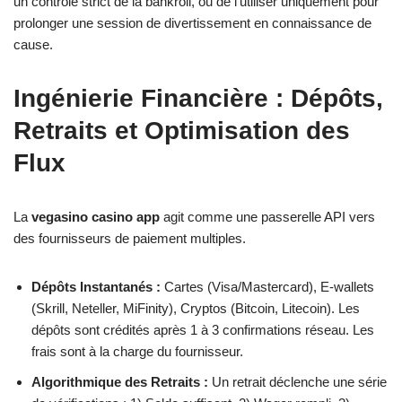
un contrôle strict de la bankroll, ou de l’utiliser uniquement pour
prolonger une session de divertissement en connaissance de
cause.
Ingénierie Financière : Dépôts,
Retraits et Optimisation des
Flux
La
vegasino casino app
agit comme une passerelle API vers
des fournisseurs de paiement multiples.
Dépôts Instantanés :
Cartes (Visa/Mastercard), E-wallets
(Skrill, Neteller, MiFinity), Cryptos (Bitcoin, Litecoin). Les
dépôts sont crédités après 1 à 3 confirmations réseau. Les
frais sont à la charge du fournisseur.
Algorithmique des Retraits :
Un retrait déclenche une série