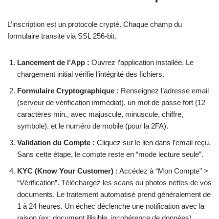
L’inscription est un protocole crypté. Chaque champ du
formulaire transite via SSL 256-bit.
Lancement de l’App :
Ouvrez l’application installée. Le
chargement initial vérifie l’intégrité des fichiers.
Formulaire Cryptographique :
Renseignez l’adresse email
(serveur de vérification immédiat), un mot de passe fort (12
caractères min., avec majuscule, minuscule, chiffre,
symbole), et le numéro de mobile (pour la 2FA).
Validation du Compte :
Cliquez sur le lien dans l’email reçu.
Sans cette étape, le compte reste en “mode lecture seule”.
KYC (Know Your Customer) :
Accédez à “Mon Compte” >
“Vérification”. Téléchargez les scans ou photos nettes de vos
documents. Le traitement automatisé prend généralement de
1 à 24 heures. Un échec déclenche une notification avec la
raison (ex: document illisible, incohérence de données).