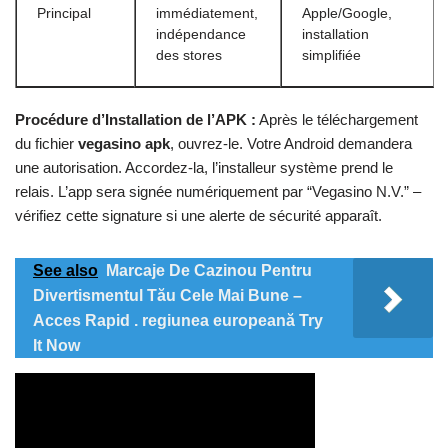
Principal
immédiatement,
Apple/Google,
indépendance
installation
des stores
simplifiée
Procédure d’Installation de l’APK :
Après le téléchargement
du fichier
vegasino apk
, ouvrez-le. Votre Android demandera
une autorisation. Accordez-la, l’installeur système prend le
relais. L’app sera signée numériquement par “Vegasino N.V.” –
vérifiez cette signature si une alerte de sécurité apparaît.
See also
Marcaje De Cazinou Pentru
Divertismentul Tău Cele Mai Bune –
Acces Rapid . regiunea europeană Try
It Now