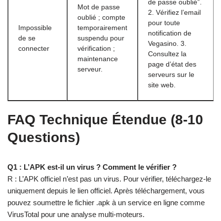
de passe oublié”.
Mot de passe
2. Vérifiez l’email
oublié ; compte
pour toute
Impossible
temporairement
notification de
de se
suspendu pour
Vegasino. 3.
connecter
vérification ;
Consultez la
maintenance
page d’état des
serveur.
serveurs sur le
site web.
FAQ Technique Étendue (8-10
Questions)
Q1 : L’APK est-il un virus ? Comment le vérifier ?
R : L’APK officiel n’est pas un virus. Pour vérifier, téléchargez-le
uniquement depuis le lien officiel. Après téléchargement, vous
pouvez soumettre le fichier .apk à un service en ligne comme
VirusTotal pour une analyse multi-moteurs.