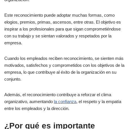
9. Acceso a los dirigentes
Este reconocimiento puede adoptar muchas formas, como
¿Cuáles son las ventajas de un programa de reconocimiento
elogios, premios, primas, ascensos, entre otras. El objetivo es
de empleados?
inspirar a los profesionales para que sigan comprometiéndose
Cierre
con su trabajo y se sientan valorados y respetados por la
empresa.
FAQs
Cuando los empleados reciben reconocimiento, se sienten más
Otras referencias:
motivados, satisfechos y comprometidos con los objetivos de la
empresa, lo que contribuye al éxito de la organización en su
conjunto.
Además, el reconocimiento contribuye a reforzar el clima
organizativo, aumentando
la confianza
, el respeto y la empatía
entre los empleados y la dirección.
¿Por qué es importante