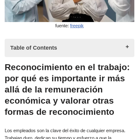
fuente:
freepik
Table of Contents
Reconocimiento en el trabajo:
Reconocimiento en el trabajo: por qué es importante ir más
por qué es importante ir más
allá de la remuneración económica y valorar otras formas de
reconocimiento
allá de la remuneración
¿Qué es el reconocimiento de los empleados?
económica y valorar otras
¿Por qué es importante reconocer a un empleado?
formas de reconocimiento
¿Cuáles son los errores más comunes que cometen los
líderes y las empresas a la hora de reconocer a un
Los empleados son la clave del éxito de cualquier empresa.
empleado?
Trabajan duro, dedican su tiempo y esfuerzo a que la