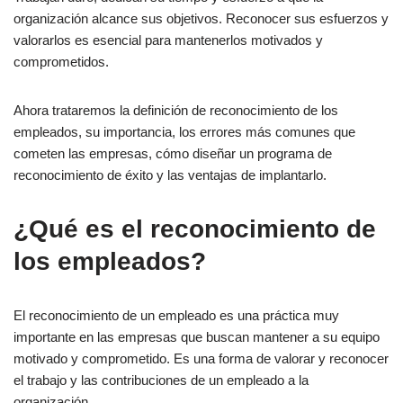
¿Cuáles son los principales síntomas de la falta de
organización alcance sus objetivos. Reconocer sus esfuerzos y
reconocimiento profesional?
valorarlos es esencial para mantenerlos motivados y
¿Cómo crear un programa de reconocimiento de
comprometidos.
empleados?
Ahora trataremos la definición de reconocimiento de los
9 tipos de prestaciones que puede ofrecer a sus empleados
empleados, su importancia, los errores más comunes que
cometen las empresas, cómo diseñar un programa de
1. Aumento de sueldo
reconocimiento de éxito y las ventajas de implantarlo.
2. Promoción del empleo
¿Qué es el reconocimiento de
3. Dirigir un proyecto o un equipo
4. Bonificaciones
los empleados?
5. Opciones sobre acciones
6. Incentivos a largo plazo
El reconocimiento de un empleado es una práctica muy
importante en las empresas que buscan mantener a su equipo
7. Incentivos a corto plazo
motivado y comprometido. Es una forma de valorar y reconocer
8. Flexibilidad en los horarios de trabajo
el trabajo y las contribuciones de un empleado a la
organización.