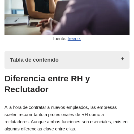
fuente:
freepik
Tabla de contenido
Diferencia entre RH y
Diferencia entre RH y Reclutador
Reclutador
Profesionales de RH
A la hora de contratar a nuevos empleados, las empresas
Reclutadores
suelen recurrir tanto a profesionales de RH como a
reclutadores. Aunque ambas funciones son esenciales, existen
Funciones y responsabilidades
algunas diferencias clave entre ellas.