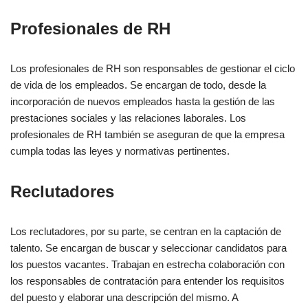
Búsqueda y captación de candidatos
Profesionales de RH
Selección y entrevista de candidatos
Negociar y ampliar ofertas de empleo
Los profesionales de RH son responsables de gestionar el ciclo
de vida de los empleados. Se encargan de todo, desde la
Competencias y cualificaciones
incorporación de nuevos empleados hasta la gestión de las
prestaciones sociales y las relaciones laborales. Los
profesionales de RH también se aseguran de que la empresa
Habilidades de comunicación
cumpla todas las leyes y normativas pertinentes.
Habilidades de venta
Capacidad de organización
Reclutadores
Conocimiento de las herramientas y tecnologías de
contratación
Los reclutadores, por su parte, se centran en la captación de
talento. Se encargan de buscar y seleccionar candidatos para
Formación y experiencia
los puestos vacantes. Trabajan en estrecha colaboración con
los responsables de contratación para entender los requisitos
Licenciatura en Recursos Humanos o campo relacionado
del puesto y elaborar una descripción del mismo. A