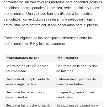
continuación, utilizan diversos métodos para encontrar posibles
Experiencia en contratación o ventas
candidatos, como portales de empleo, redes sociales y redes
profesionales. Una vez que han identificado a los posibles
Tendencias del sector
candidatos, los reclutadores realizan una selección inicial y
entrevistas para determinar si son adecuados para el puesto.
Uso de la inteligencia artificial en la contratación
Contratación a distancia
Estas son algunas de las principales diferencias entre los
profesionales de RH y los reclutadores:
Diversidad e inclusión en la contratación
Profesionales de RH
Reclutadores
Glosario terminológico sobre contratación
Centrarse en el ciclo de vida
Centrarse en la adquisición
Cierre
del empleado
de talentos
FAQs
Gestionar el cumplimiento de
Elaborar descripciones de
leyes y reglamentos
puestos de trabajo
Otras referencias:
Gestionar las relaciones con
Búsqueda y selección de
los empleados
candidatos
Gestionar las prestaciones de
Realización de exámenes y