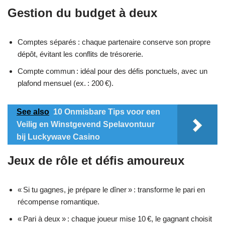
Gestion du budget à deux
Comptes séparés : chaque partenaire conserve son propre
dépôt, évitant les conflits de trésorerie.
Compte commun : idéal pour des défis ponctuels, avec un
plafond mensuel (ex. : 200 €).
See also
10 Onmisbare Tips voor een
Veilig en Winstgevend Spelavontuur
bij Luckywave Casino
Jeux de rôle et défis amoureux
« Si tu gagnes, je prépare le dîner » : transforme le pari en
récompense romantique.
« Pari à deux » : chaque joueur mise 10 €, le gagnant choisit