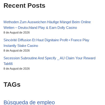
Recent Posts
Methoden Zum Ausweichen Häufige Mängel Beim Online
Wetten – Deutschland Play & Earn Dolly Casino
8 de August de 2026
Sincérité Diffusion Et Haut Dignitaire Profit • France Play
Instantly Stake Casino
8 de August de 2026
Secession Subroutine And Specify _ AU Claim Your Reward
Tab66
8 de August de 2026
TAGs
Búsqueda de empleo