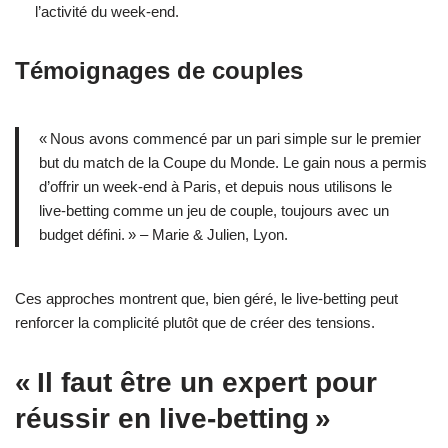
l’activité du week‑end.
Témoignages de couples
« Nous avons commencé par un pari simple sur le premier
but du match de la Coupe du Monde. Le gain nous a permis
d’offrir un week‑end à Paris, et depuis nous utilisons le
live‑betting comme un jeu de couple, toujours avec un
budget défini. » – Marie & Julien, Lyon.
Ces approches montrent que, bien géré, le live‑betting peut
renforcer la complicité plutôt que de créer des tensions.
« Il faut être un expert pour
réussir en live‑betting »