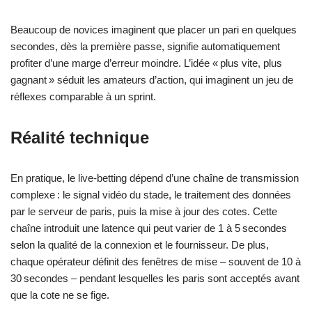
Beaucoup de novices imaginent que placer un pari en quelques
secondes, dès la première passe, signifie automatiquement
profiter d’une marge d’erreur moindre. L’idée « plus vite, plus
gagnant » séduit les amateurs d’action, qui imaginent un jeu de
réflexes comparable à un sprint.
Réalité technique
En pratique, le live‑betting dépend d’une chaîne de transmission
complexe : le signal vidéo du stade, le traitement des données
par le serveur de paris, puis la mise à jour des cotes. Cette
chaîne introduit une latence qui peut varier de 1 à 5 secondes
selon la qualité de la connexion et le fournisseur. De plus,
chaque opérateur définit des fenêtres de mise – souvent de 10 à
30 secondes – pendant lesquelles les paris sont acceptés avant
que la cote ne se fige.