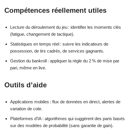
Compétences réellement utiles
Lecture du déroulement du jeu : identifier les moments clés
(fatigue, changement de tactique).
Statistiques en temps réel : suivre les indicateurs de
possession, de tirs cadrés, de services gagnants.
Gestion du bankroll : appliquer la règle du 2 % de mise par
pari, même en live.
Outils d’aide
Applications mobiles : flux de données en direct, alertes de
variation de cote.
Plateformes d’IA : algorithmes qui suggèrent des paris basés
sur des modèles de probabilité (sans garantie de gain).