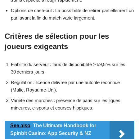
Options de cash‑out : La possibilité de retirer partiellement un
pari avant la fin du match varie largement.
Critères de sélection pour les
joueurs exigeants
Fiabilité du serveur : taux de disponibilité > 99,5 % sur les
30 derniers jours.
Régulation : licence délivrée par une autorité reconnue
(Malte, Royaume‑Uni).
Variété des marchés : présence de paris sur les ligues
mineures, e‑sports et courses hippiques.
See also
The Ultimate Handbook for
Spinbit Casino: App Security & NZ