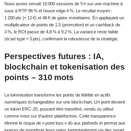
Nous avons simulé 10 000 sessions de 5 h sur une machine à
sous à RTP 96 % et house edge 4 %. Le résultat moyen :
1 200 pts (≈ 12 €) et 48 € de gains monétaires. En appliquant un
multiplicateur de points de 1,5 (promotion) et un cashback de
3 %, le ROI passe de 4,8 % à 9,2 %. La variance reste faible
(écart‑type ≈ 3 pts), confirmant la robustesse de la stratégie.
Perspectives futures : IA,
blockchain et tokenisation des
points – 310 mots
La tokenisation transforme les points de fidélité en actifs
numériques échangeables sur une blockchain. Un point devient
un token ERC‑20, pouvant être transféré, vendu ou utilisé
comme mise sur d’autres plateformes. Cette transparence
élimine le risque de « point loss » dû aux plafonds et permet aux
joueurs de monétiser leurs gains instantanément via des smart