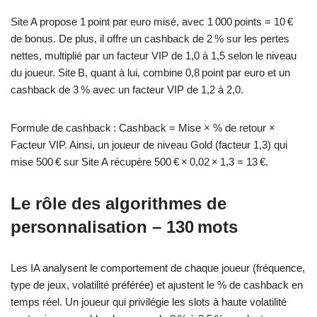
Site A propose 1 point par euro misé, avec 1 000 points = 10 €
de bonus. De plus, il offre un cashback de 2 % sur les pertes
nettes, multiplié par un facteur VIP de 1,0 à 1,5 selon le niveau
du joueur. Site B, quant à lui, combine 0,8 point par euro et un
cashback de 3 % avec un facteur VIP de 1,2 à 2,0.
Formule de cashback : Cashback = Mise × % de retour ×
Facteur VIP. Ainsi, un joueur de niveau Gold (facteur 1,3) qui
mise 500 € sur Site A récupère 500 € × 0,02 × 1,3 = 13 €.
Le rôle des algorithmes de
personnalisation – 130 mots
Les IA analysent le comportement de chaque joueur (fréquence,
type de jeux, volatilité préférée) et ajustent le % de cashback en
temps réel. Un joueur qui privilégie les slots à haute volatilité