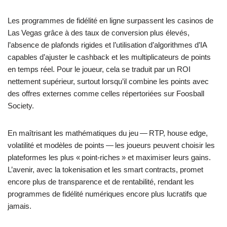
Les programmes de fidélité en ligne surpassent les casinos de
Las Vegas grâce à des taux de conversion plus élevés,
l’absence de plafonds rigides et l’utilisation d’algorithmes d’IA
capables d’ajuster le cashback et les multiplicateurs de points
en temps réel. Pour le joueur, cela se traduit par un ROI
nettement supérieur, surtout lorsqu’il combine les points avec
des offres externes comme celles répertoriées sur Foosball
Society.
En maîtrisant les mathématiques du jeu — RTP, house edge,
volatilité et modèles de points — les joueurs peuvent choisir les
plateformes les plus « point‑riches » et maximiser leurs gains.
L’avenir, avec la tokenisation et les smart contracts, promet
encore plus de transparence et de rentabilité, rendant les
programmes de fidélité numériques encore plus lucratifs que
jamais.