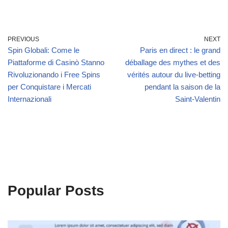
PREVIOUS
NEXT
Spin Globali: Come le
Paris en direct : le grand
Piattaforme di Casinò Stanno
déballage des mythes et des
Rivoluzionando i Free Spins
vérités autour du live‑betting
per Conquistare i Mercati
pendant la saison de la
Internazionali
Saint‑Valentin
Popular Posts