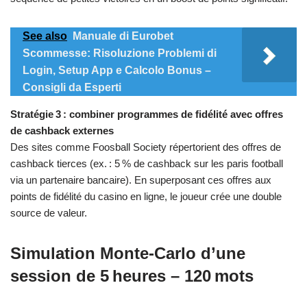
See also
Manuale di Eurobet
Scommesse: Risoluzione Problemi di
Login, Setup App e Calcolo Bonus –
Consigli da Esperti
Stratégie 3 : combiner programmes de fidélité avec offres
de cashback externes
Des sites comme Foosball Society répertorient des offres de
cashback tierces (ex. : 5 % de cashback sur les paris football
via un partenaire bancaire). En superposant ces offres aux
points de fidélité du casino en ligne, le joueur crée une double
source de valeur.
Simulation Monte‑Carlo d’une
session de 5 heures – 120 mots