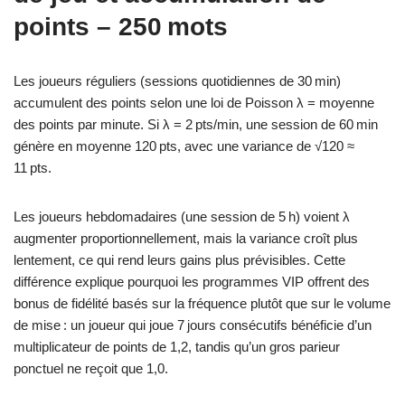
points – 250 mots
Les joueurs réguliers (sessions quotidiennes de 30 min)
accumulent des points selon une loi de Poisson λ = moyenne
des points par minute. Si λ = 2 pts/min, une session de 60 min
génère en moyenne 120 pts, avec une variance de √120 ≈
11 pts.
Les joueurs hebdomadaires (une session de 5 h) voient λ
augmenter proportionnellement, mais la variance croît plus
lentement, ce qui rend leurs gains plus prévisibles. Cette
différence explique pourquoi les programmes VIP offrent des
bonus de fidélité basés sur la fréquence plutôt que sur le volume
de mise : un joueur qui joue 7 jours consécutifs bénéficie d’un
multiplicateur de points de 1,2, tandis qu’un gros parieur
ponctuel ne reçoit que 1,0.