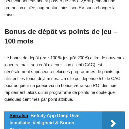
peut voir son cashback passer de 2 % à 2,5 % pendant une
promotion ciblée, augmentant ainsi son EV sans changer la
mise.
Bonus de dépôt vs points de jeu –
100 mots
Le bonus de dépôt (ex. : 100 % jusqu’à 200 €) attire de nouveaux
joueurs, mais son coût d’acquisition client (CAC) est
généralement supérieur à celui des programmes de points, qui
utilisent les fonds déjà misés. Un site qui dépense 5 € de CAC
pour acquérir un joueur via un bonus verra son ROI diminuer
rapidement, alors qu’un programme de points ne coûte que
quelques centimes par point attribué.
See also
Betcity App Deep Dive:
Installatie, Veiligheid & Bonus