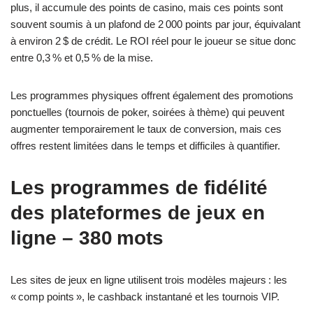
plus, il accumule des points de casino, mais ces points sont
souvent soumis à un plafond de 2 000 points par jour, équivalant
à environ 2 $ de crédit. Le ROI réel pour le joueur se situe donc
entre 0,3 % et 0,5 % de la mise.
Les programmes physiques offrent également des promotions
ponctuelles (tournois de poker, soirées à thème) qui peuvent
augmenter temporairement le taux de conversion, mais ces
offres restent limitées dans le temps et difficiles à quantifier.
Les programmes de fidélité
des plateformes de jeux en
ligne – 380 mots
Les sites de jeux en ligne utilisent trois modèles majeurs : les
« comp points », le cashback instantané et les tournois VIP.