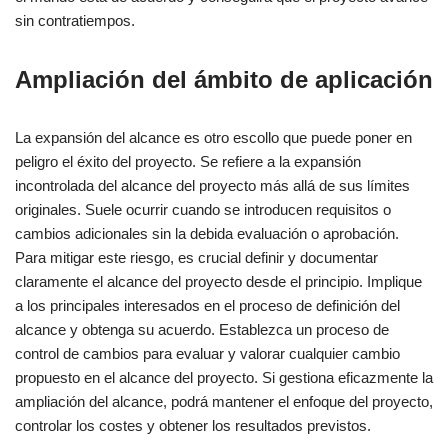
Comunicación y colaboración eficaces
sin contratiempos.
El papel de los gestores de proyectos en la reducción de
riesgos
Ampliación del ámbito de aplicación
Cierre
FAQS
La expansión del alcance es otro escollo que puede poner en
peligro el éxito del proyecto. Se refiere a la expansión
incontrolada del alcance del proyecto más allá de sus límites
Otras referencias:
originales. Suele ocurrir cuando se introducen requisitos o
cambios adicionales sin la debida evaluación o aprobación.
Para mitigar este riesgo, es crucial definir y documentar
claramente el alcance del proyecto desde el principio. Implique
a los principales interesados en el proceso de definición del
alcance y obtenga su acuerdo. Establezca un proceso de
control de cambios para evaluar y valorar cualquier cambio
propuesto en el alcance del proyecto. Si gestiona eficazmente la
ampliación del alcance, podrá mantener el enfoque del proyecto,
controlar los costes y obtener los resultados previstos.