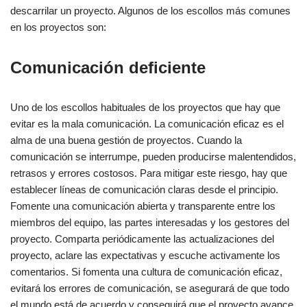
Limitación de recursos
descarrilar un proyecto. Algunos de los escollos más comunes
Falta de planificación
en los proyectos son:
Herramientas y técnicas para la gestión de riesgos en la
Comunicación deficiente
gestión de proyectos
Aplicación de planes de reducción de riesgos
Uno de los escollos habituales de los proyectos que hay que
evitar es la mala comunicación. La comunicación eficaz es el
Estrategias de reducción de riesgos en la gestión de
alma de una buena gestión de proyectos. Cuando la
proyectos
comunicación se interrumpe, pueden producirse malentendidos,
Importancia de la evaluación de riesgos en la gestión de
retrasos y errores costosos. Para mitigar este riesgo, hay que
proyectos
establecer líneas de comunicación claras desde el principio.
Buenas prácticas para gestionar los riesgos de los proyectos
Fomente una comunicación abierta y transparente entre los
miembros del equipo, las partes interesadas y los gestores del
Gestión de riesgos en la gestión ágil de proyectos
proyecto. Comparta periódicamente las actualizaciones del
Seguimiento y control de riesgos
proyecto, aclare las expectativas y escuche activamente los
comentarios. Si fomenta una cultura de comunicación eficaz,
Importancia de la mitigación de riesgos en la gestión de
evitará los errores de comunicación, se asegurará de que todo
proyectos
el mundo está de acuerdo y conseguirá que el proyecto avance