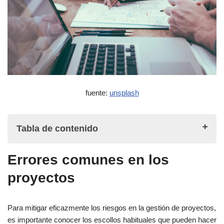
fuente:
unsplash
Tabla de contenido
Errores comunes en los
Errores comunes en los proyectos
proyectos
Comunicación deficiente
Para mitigar eficazmente los riesgos en la gestión de proyectos,
Ampliación del ámbito de aplicación
es importante conocer los escollos habituales que pueden hacer