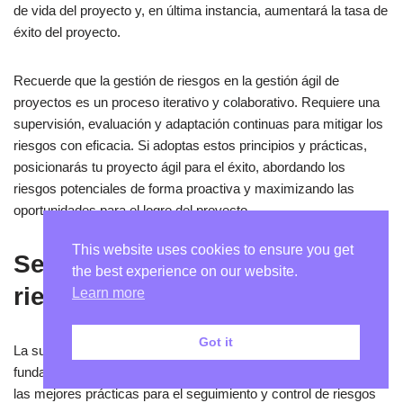
de vida del proyecto y, en última instancia, aumentará la tasa de
éxito del proyecto.
Recuerde que la gestión de riesgos en la gestión ágil de
proyectos es un proceso iterativo y colaborativo. Requiere una
supervisión, evaluación y adaptación continuas para mitigar los
riesgos con eficacia. Si adoptas estos principios y prácticas,
posicionarás tu proyecto ágil para el éxito, abordando los
riesgos potenciales de forma proactiva y maximizando las
oportunidades para el logro del proyecto.
This website uses cookies to ensure you get
Seguimiento y control de
the best experience on our website.
riesgos
Learn more
Got it
La supervisión y el control eficaces de los riesgos son
fundamentales para el éxito de cualquier proyecto. Algunas de
las mejores prácticas para el seguimiento y control de riesgos