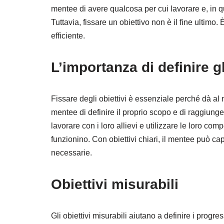
Obiettivi realistici
mentee di avere qualcosa per cui lavorare e, in qu
Tuttavia, fissare un obiettivo non è il fine ultim
Obiettivi perseguibili
efficiente.
Fornire un feedback costruttivo
L’importanza di definire gl
Feedback costruttivo
Feedback orientato agli obiettivi
Fissare degli obiettivi è essenziale perché dà al
mentee di definire il proprio scopo e di raggiunger
Feedback tempestivo
lavorare con i loro allievi e utilizzare le loro co
Critica costruttiva
funzionino. Con obiettivi chiari, il mentee può c
necessarie.
Comunicazione efficace del feedback
Obiettivi misurabili
Promuovere un ambiente di apprendimento fa
Ambiente di apprendimento favorevole
Gli obiettivi misurabili aiutano a definire i progr