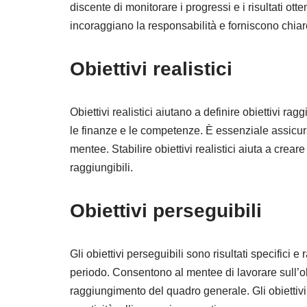
discente di monitorare i progressi e i risultati ott
Creare uno spazio sicuro
incoraggiano la responsabilità e forniscono chia
Ascolto attivo
Obiettivi realistici
L’empatia
Incoraggiamento
Obiettivi realistici aiutano a definire obiettivi rag
le finanze e le competenze. È essenziale assicurars
Conclusione
mentee. Stabilire obiettivi realistici aiuta a crea
FAQs
raggiungibili.
Altri riferimenti:
Obiettivi perseguibili
Gli obiettivi perseguibili sono risultati specifici
periodo. Consentono al mentee di lavorare sull’obie
raggiungimento del quadro generale. Gli obiettiv