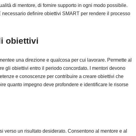
alità di mentore, di fornire supporto in ogni modo possibile.
o. È necessario definire obiettivi SMART per rendere il processo
i obiettivi
 mentee una direzione e qualcosa per cui lavorare. Permette al
e gli obiettivi entro il periodo concordato. I mentori devono
mpetenze e conoscenze per contribuire a creare obiettivi che
apire quanto impegno deve profondere e identificare le risorse
vorevole
essi verso un risultato desiderato. Consentono al mentore e al