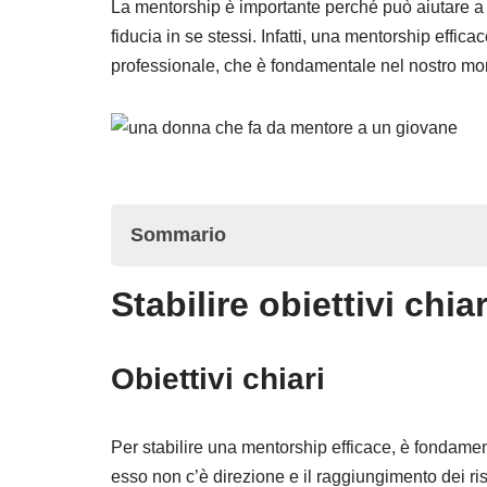
La mentorship è importante perché può aiutare a f
fiducia in se stessi. Infatti, una mentorship effi
professionale, che è fondamentale nel nostro mo
Sommario
Stabilire obiettivi chiar
Stabilire obiettivi chiari
Obiettivi chiari
Obiettivi chiari
L’importanza di definire gli obiettivi
Per stabilire una mentorship efficace, è fondame
Obiettivi misurabili
esso non c’è direzione e il raggiungimento dei risul