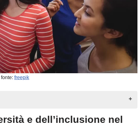
fonte:
freepik
rsità e dell’inclusione nel
nel mentoring