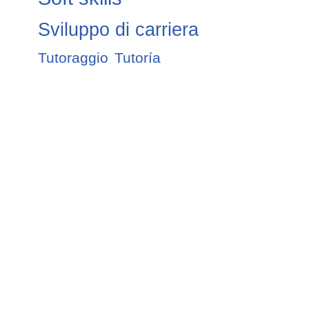
Sviluppo di carriera
Tutoraggio
Tutoría