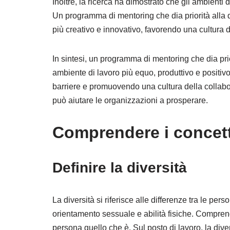
Inoltre, la ricerca ha dimostrato che gli ambienti di
Pregiudizi e stereotipi
Un programma di mentoring che dia priorità alla d
Fraintendimenti culturali
più creativo e innovativo, favorendo una cultura
Resistenza al cambiamento
In sintesi, un programma di mentoring che dia prio
Strategie per un mentoring efficace per la diver
ambiente di lavoro più equo, produttivo e posit
barriere e promuovendo una cultura della collabo
Costruire fiducia e rispetto
può aiutare le organizzazioni a prosperare.
Promuovere una comunicazione aperta
Comprendere i concett
Incoraggiare la comprensione culturale
Definire la diversità
Vantaggi del mentoring per la diversità e l’inc
Miglioramento della cultura organizzativa
La diversità si riferisce alle differenze tra le pers
orientamento sessuale e abilità fisiche. Compren
Maggiore innovazione
persona quello che è. Sul posto di lavoro, la div