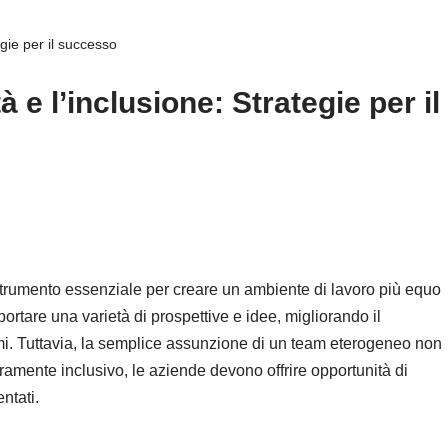
egie per il successo
à e l’inclusione: Strategie per il
o strumento essenziale per creare un ambiente di lavoro più equo
portare una varietà di prospettive e idee, migliorando il
mi. Tuttavia, la semplice assunzione di un team eterogeneo non
ramente inclusivo, le aziende devono offrire opportunità di
ntati.