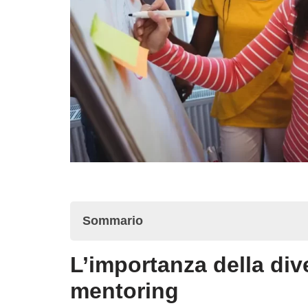
Sommario
L’importanza della dive
L’importanza della diversità e dell’inclusione 
mentoring
Comprendere i concetti chiave