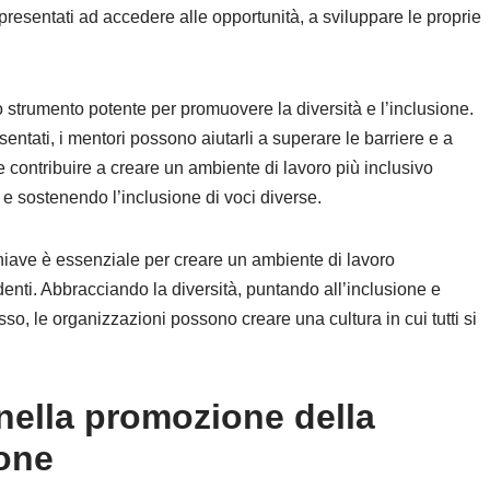
ppresentati ad accedere alle opportunità, a sviluppare le proprie
 strumento potente per promuovere la diversità e l’inclusione.
ntati, i mentori possono aiutarli a superare le barriere e a
 contribuire a creare un ambiente di lavoro più inclusivo
e sostenendo l’inclusione di voci diverse.
chiave è essenziale per creare un ambiente di lavoro
endenti. Abbracciando la diversità, puntando all’inclusione e
so, le organizzazioni possono creare una cultura in cui tutti si
 nella promozione della
ione