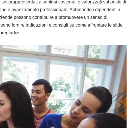
sottorappresentati a sentirsi sostenuti e valorizzati sul posto di
iluppo e avanzamento professionale. Abbinando i dipendenti a
aziende possono contribuire a promuovere un senso di
sono fornire indicazioni e consigli su come affrontare le sfide
pregiudizi.