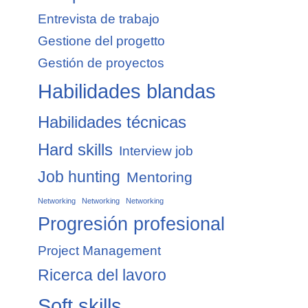
Entrevista de trabajo
Gestione del progetto
Gestión de proyectos
Habilidades blandas
Habilidades técnicas
Hard skills
Interview job
Job hunting
Mentoring
Networking
Networking
Networking
Progresión profesional
Project Management
Ricerca del lavoro
Soft skills