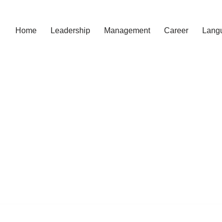
Home
Leadership
Management
Career
Lang