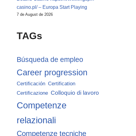
casino.pl/ – Europa Start Playing
7 de August de 2026
TAGs
Búsqueda de empleo
Career progression
Certificación
Certification
Colloquio di lavoro
Certificazione
Competenze
relazionali
Competenze tecniche