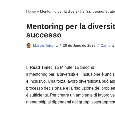
Home
»
Mentoring per la diversità e l’inclusione: Strat
Mentoring per la diversit
successo
Marcio Teixeira
28 de June de 2023
Carriera
Read Time:
15 Minute, 16 Second
Il mentoring per la diversità e l’inclusione è un
e inclusivo. Una forza lavoro diversificata può ap
processo decisionale e la risoluzione dei proble
è sufficiente. Per creare un ambiente di lavoro ve
mentorship ai dipendenti dei gruppi sottorapprese