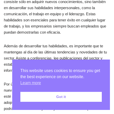
consiste sólo en adquirir nuevos conocimientos, sino también
en desarrollar sus habilidades interpersonales, como la
comunicación, el trabajo en equipo y el liderazgo. Estas
habilidades son esenciales para tener éxito en cualquier lugar
de trabajo, y los empresarios siempre buscan empleados que
puedan demostrarlas con eficacia.
Además de desarrollar tus habilidades, es importante que te
mantengas al día de las últimas tendencias y novedades de tu
sector. Asiste a conferencias, lee publicaciones del sector y
establece contactos con otros profesionales para mantenerte
informado y conectado.
This website uses cookies to ensure you get
the best experience on our website.
Learn more
Por último, no tengas miedo de arriesgarte y probar cosas
nuevas. Acepte los retos y las oportunidades de crecimiento, y
esté abierto a los comentarios y las críticas constructivas. Si
Got it
adoptas un enfoque proactivo de tu desarrollo profesional,
podrás alcanzar tus objetivos y desarrollar todo tu potencial.