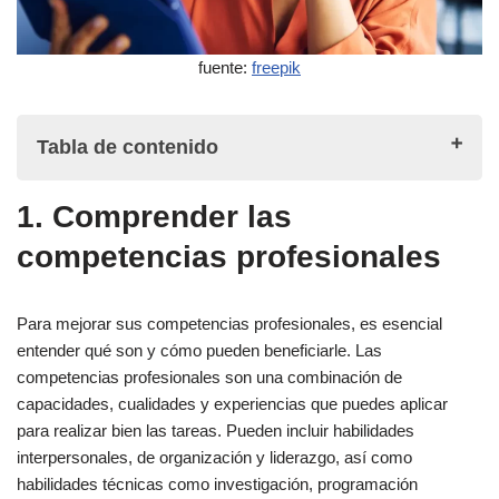
fuente:
freepik
Tabla de contenido
1. Comprender las
1. Comprender las competencias profesionales
competencias profesionales
2. Importancia de las competencias profesionales
Para mejorar sus competencias profesionales, es esencial
Mejora tu empleabilidad
entender qué son y cómo pueden beneficiarle. Las
Mejore su rendimiento laboral
competencias profesionales son una combinación de
Aumente su potencial de ingresos
capacidades, cualidades y experiencias que puedes aplicar
para realizar bien las tareas. Pueden incluir habilidades
Amplíe sus oportunidades profesionales
interpersonales, de organización y liderazgo, así como
habilidades técnicas como investigación, programación
3. Autoevaluación