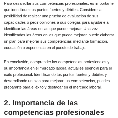
Para desarrollar sus competencias profesionales, es importante
Trabajos a tiempo parcial
que identifique sus puntos fuertes y débiles. Considere la
posibilidad de realizar una prueba de evaluación de sus
6. Conexión en red
capacidades o pedir opiniones a sus colegas para ayudarle a
identificar las áreas en las que puede mejorar. Una vez
identificadas las áreas en las que puede mejorar, puede elaborar
Asociaciones profesionales
un plan para mejorar sus competencias mediante formación,
Conferencias y eventos
educación o experiencia en el puesto de trabajo.
Plataformas de medios sociales
En conclusión, comprender las competencias profesionales y
7. Tutoría
su importancia en el mercado laboral actual es esencial para el
éxito profesional. Identificando tus puntos fuertes y débiles y
8. Retroalimentación y reflexión
desarrollando un plan para mejorar tus competencias, puedes
prepararte para el éxito y destacar en el mercado laboral.
Recibir comentarios
Retroalimentación
2. Importancia de las
Reflexión
competencias profesionales