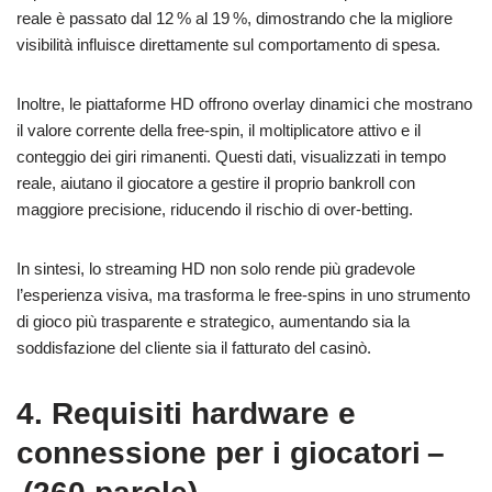
reale è passato dal 12 % al 19 %, dimostrando che la migliore
visibilità influisce direttamente sul comportamento di spesa.
Inoltre, le piattaforme HD offrono overlay dinamici che mostrano
il valore corrente della free‑spin, il moltiplicatore attivo e il
conteggio dei giri rimanenti. Questi dati, visualizzati in tempo
reale, aiutano il giocatore a gestire il proprio bankroll con
maggiore precisione, riducendo il rischio di over‑betting.
In sintesi, lo streaming HD non solo rende più gradevole
l’esperienza visiva, ma trasforma le free‑spins in uno strumento
di gioco più trasparente e strategico, aumentando sia la
soddisfazione del cliente sia il fatturato del casinò.
4. Requisiti hardware e
connessione per i giocatori –