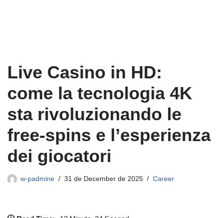
Live Casino in HD:
come la tecnologia 4K
sta rivoluzionando le
free‑spins e l’esperienza
dei giocatori
w-padmine
31 de December de 2025
Career