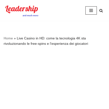
Skip
to
content
Home
»
Live Casino in HD: come la tecnologia 4K sta
rivoluzionando le free‑spins e l’esperienza dei giocatori