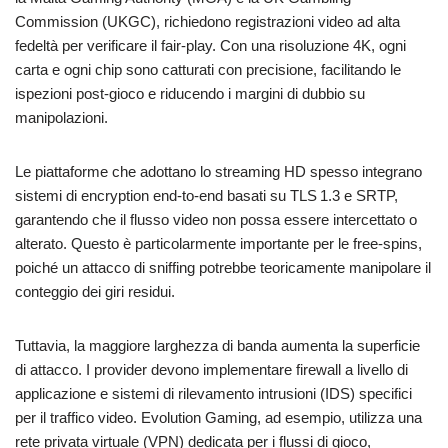
Commission (UKGC), richiedono registrazioni video ad alta
fedeltà per verificare il fair‑play. Con una risoluzione 4K, ogni
carta e ogni chip sono catturati con precisione, facilitando le
ispezioni post‑gioco e riducendo i margini di dubbio su
manipolazioni.
Le piattaforme che adottano lo streaming HD spesso integrano
sistemi di encryption end‑to‑end basati su TLS 1.3 e SRTP,
garantendo che il flusso video non possa essere intercettato o
alterato. Questo è particolarmente importante per le free‑spins,
poiché un attacco di sniffing potrebbe teoricamente manipolare il
conteggio dei giri residui.
Tuttavia, la maggiore larghezza di banda aumenta la superficie
di attacco. I provider devono implementare firewall a livello di
applicazione e sistemi di rilevamento intrusioni (IDS) specifici
per il traffico video. Evolution Gaming, ad esempio, utilizza una
rete privata virtuale (VPN) dedicata per i flussi di gioco,