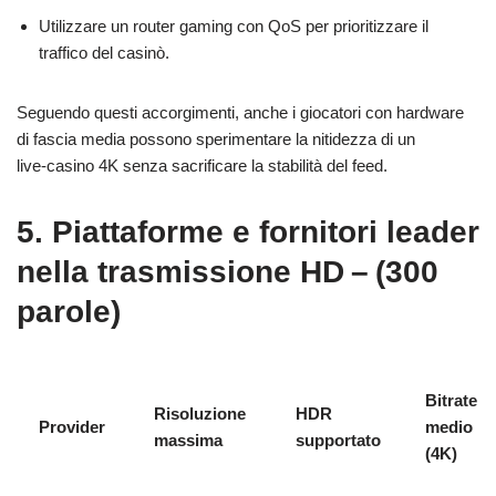
Utilizzare un router gaming con QoS per prioritizzare il
traffico del casinò.
Seguendo questi accorgimenti, anche i giocatori con hardware
di fascia media possono sperimentare la nitidezza di un
live‑casino 4K senza sacrificare la stabilità del feed.
5. Piattaforme e fornitori leader
nella trasmissione HD – (300
parole)
Bitrate
Risoluzione
HDR
Provider
medio
massima
supportato
(4K)