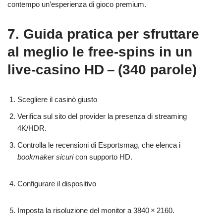
contempo un’esperienza di gioco premium.
7. Guida pratica per sfruttare
al meglio le free‑spins in un
live‑casino HD – (340 parole)
Scegliere il casinò giusto
Verifica sul sito del provider la presenza di streaming
4K/HDR.
Controlla le recensioni di Esportsmag, che elenca i
bookmaker sicuri
con supporto HD.
Configurare il dispositivo
Imposta la risoluzione del monitor a 3840 × 2160.