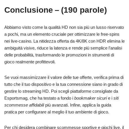
Conclusione – (190 parole)
Abbiamo visto come la qualità HD non sia più un lusso riservato
a pochi, ma un elemento cruciale per ottimizzare le free‑spins
nei live‑casino. La nitidezza offerta da 4K/8K con HDR elimina le
ambiguità visive, riduce la latenza e rende più semplice l’analisi
delle probabilità, trasformando le promozioni in strumenti di
gioco realmente profittevoli.
Se vuoi massimizzare il valore delle tue offerte, verifica prima di
tutto che il tuo dispositivo e la tua connessione siano in grado di
gestire lo streaming HD. Poi scegli piattaforme consigliate da
Esportsmag, che ha testato a fondo i
bookmaker sicuri
e i
siti
scommesse affidabili
più avanzati. Infine, applica la guida
pratica per configurare al meglio il tuo ambiente di gioco.
Per chi desidera combinare scommesse sportive e giochi live, il