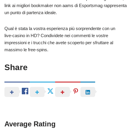
link ai migliori bookmaker non aams di Esportsmag rappresenta
un punto di partenza ideale.
Qual è stata la vostra esperienza più sorprendente con un
live‑casino in HD? Condividete nei commenti le vostre
impressioni e i trucchi che avete scoperto per sfruttare al
massimo le free‑spins.
Share
Average Rating