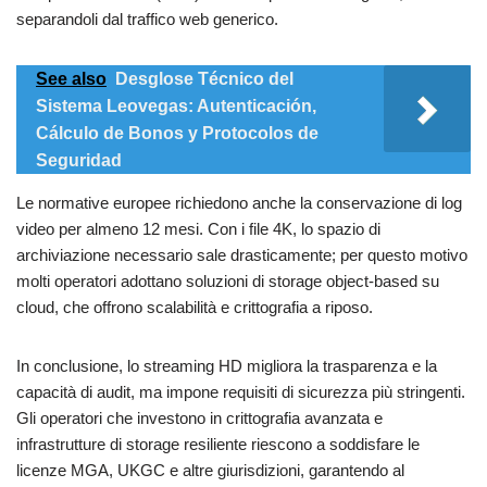
separandoli dal traffico web generico.
See also
Desglose Técnico del
Sistema Leovegas: Autenticación,
Cálculo de Bonos y Protocolos de
Seguridad
Le normative europee richiedono anche la conservazione di log
video per almeno 12 mesi. Con i file 4K, lo spazio di
archiviazione necessario sale drasticamente; per questo motivo
molti operatori adottano soluzioni di storage object‑based su
cloud, che offrono scalabilità e crittografia a riposo.
In conclusione, lo streaming HD migliora la trasparenza e la
capacità di audit, ma impone requisiti di sicurezza più stringenti.
Gli operatori che investono in crittografia avanzata e
infrastrutture di storage resiliente riescono a soddisfare le
licenze MGA, UKGC e altre giurisdizioni, garantendo al