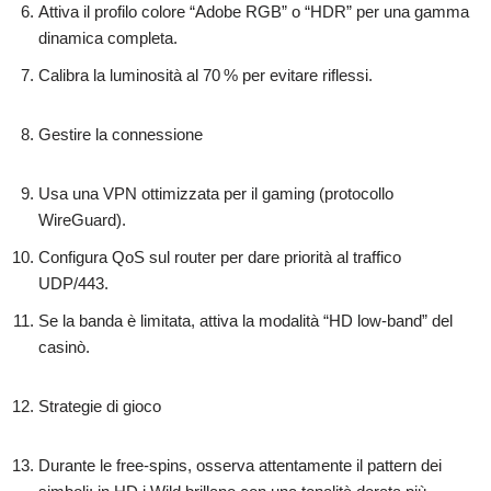
Attiva il profilo colore “Adobe RGB” o “HDR” per una gamma
dinamica completa.
Calibra la luminosità al 70 % per evitare riflessi.
Gestire la connessione
Usa una VPN ottimizzata per il gaming (protocollo
WireGuard).
Configura QoS sul router per dare priorità al traffico
UDP/443.
Se la banda è limitata, attiva la modalità “HD low‑band” del
casinò.
Strategie di gioco
Durante le free‑spins, osserva attentamente il pattern dei