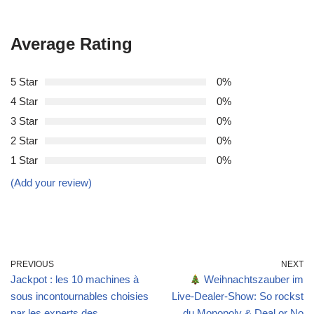
Average Rating
5 Star
0%
4 Star
0%
3 Star
0%
2 Star
0%
1 Star
0%
(Add your review)
PREVIOUS
NEXT
Jackpot : les 10 machines à
Weihnachtszauber im
sous incontournables choisies
Live‑Dealer‑Show: So rockst
par les experts des
du Monopoly & Deal or No