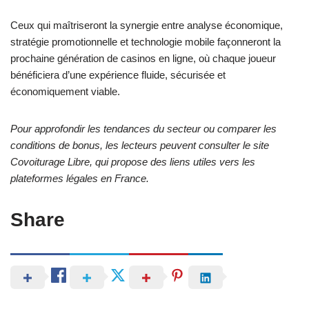
Ceux qui maîtriseront la synergie entre analyse économique,
stratégie promotionnelle et technologie mobile façonneront la
prochaine génération de casinos en ligne, où chaque joueur
bénéficiera d’une expérience fluide, sécurisée et
économiquement viable.
Pour approfondir les tendances du secteur ou comparer les
conditions de bonus, les lecteurs peuvent consulter le site
Covoiturage Libre, qui propose des liens utiles vers les
plateformes légales en France.
Share