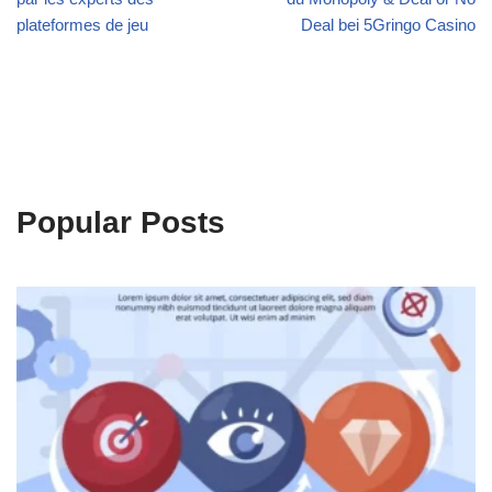
plateformes de jeu
Deal bei 5Gringo Casino
Popular Posts