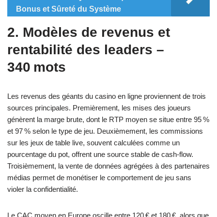
Bonus et Sûreté du Système
2. Modèles de revenus et
rentabilité des leaders –
340 mots
Les revenus des géants du casino en ligne proviennent de trois
sources principales. Premièrement, les mises des joueurs
génèrent la marge brute, dont le RTP moyen se situe entre 95 %
et 97 % selon le type de jeu. Deuxièmement, les commissions
sur les jeux de table live, souvent calculées comme un
pourcentage du pot, offrent une source stable de cash‑flow.
Troisièmement, la vente de données agrégées à des partenaires
médias permet de monétiser le comportement de jeu sans
violer la confidentialité.
Le CAC moyen en Europe oscille entre 120 € et 180 €, alors que