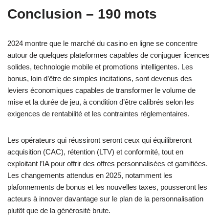
Conclusion – 190 mots
2024 montre que le marché du casino en ligne se concentre
autour de quelques plateformes capables de conjuguer licences
solides, technologie mobile et promotions intelligentes. Les
bonus, loin d’être de simples incitations, sont devenus des
leviers économiques capables de transformer le volume de
mise et la durée de jeu, à condition d’être calibrés selon les
exigences de rentabilité et les contraintes réglementaires.
Les opérateurs qui réussiront seront ceux qui équilibreront
acquisition (CAC), rétention (LTV) et conformité, tout en
exploitant l’IA pour offrir des offres personnalisées et gamifiées.
Les changements attendus en 2025, notamment les
plafonnements de bonus et les nouvelles taxes, pousseront les
acteurs à innover davantage sur le plan de la personnalisation
plutôt que de la générosité brute.