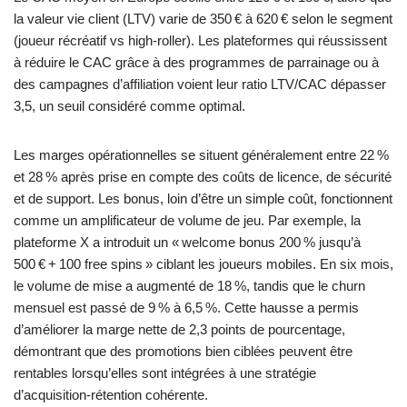
la valeur vie client (LTV) varie de 350 € à 620 € selon le segment
(joueur récréatif vs high‑roller). Les plateformes qui réussissent
à réduire le CAC grâce à des programmes de parrainage ou à
des campagnes d’affiliation voient leur ratio LTV/CAC dépasser
3,5, un seuil considéré comme optimal.
Les marges opérationnelles se situent généralement entre 22 %
et 28 % après prise en compte des coûts de licence, de sécurité
et de support. Les bonus, loin d’être un simple coût, fonctionnent
comme un amplificateur de volume de jeu. Par exemple, la
plateforme X a introduit un « welcome bonus 200 % jusqu’à
500 € + 100 free spins » ciblant les joueurs mobiles. En six mois,
le volume de mise a augmenté de 18 %, tandis que le churn
mensuel est passé de 9 % à 6,5 %. Cette hausse a permis
d’améliorer la marge nette de 2,3 points de pourcentage,
démontrant que des promotions bien ciblées peuvent être
rentables lorsqu’elles sont intégrées à une stratégie
d’acquisition‑rétention cohérente.