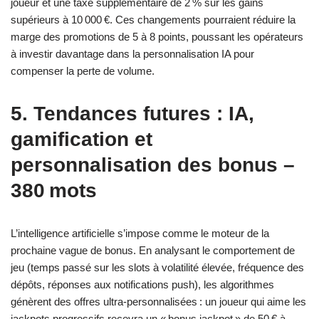
joueur et une taxe supplémentaire de 2 % sur les gains
supérieurs à 10 000 €. Ces changements pourraient réduire la
marge des promotions de 5 à 8 points, poussant les opérateurs
à investir davantage dans la personnalisation IA pour
compenser la perte de volume.
5. Tendances futures : IA,
gamification et
personnalisation des bonus –
380 mots
L’intelligence artificielle s’impose comme le moteur de la
prochaine vague de bonus. En analysant le comportement de
jeu (temps passé sur les slots à volatilité élevée, fréquence des
dépôts, réponses aux notifications push), les algorithmes
génèrent des offres ultra‑personnalisées : un joueur qui aime les
jackpots progressifs recevra un « bonus jackpot » de 50 € à