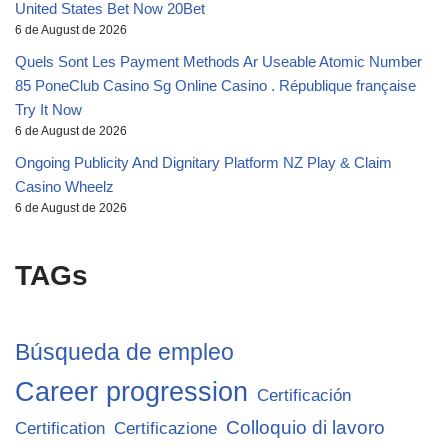
United States Bet Now 20Bet
6 de August de 2026
Quels Sont Les Payment Methods Ar Useable Atomic Number
85 PoneClub Casino Sg Online Casino . République française
Try It Now
6 de August de 2026
Ongoing Publicity And Dignitary Platform NZ Play & Claim
Casino Wheelz
6 de August de 2026
TAGs
Búsqueda de empleo
Career progression
Certificación
Colloquio di lavoro
Certification
Certificazione