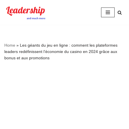
Skip
to
content
Home
»
Les géants du jeu en ligne : comment les plateformes
leaders redéfinissent l’économie du casino en 2024 grâce aux
bonus et aux promotions