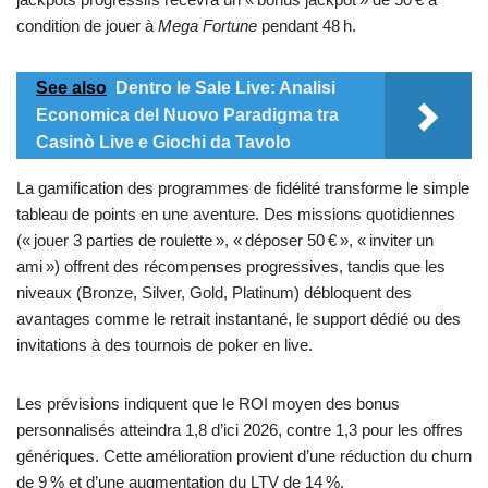
condition de jouer à
Mega Fortune
pendant 48 h.
See also
Dentro le Sale Live: Analisi
Economica del Nuovo Paradigma tra
Casinò Live e Giochi da Tavolo
La gamification des programmes de fidélité transforme le simple
tableau de points en une aventure. Des missions quotidiennes
(« jouer 3 parties de roulette », « déposer 50 € », « inviter un
ami ») offrent des récompenses progressives, tandis que les
niveaux (Bronze, Silver, Gold, Platinum) débloquent des
avantages comme le retrait instantané, le support dédié ou des
invitations à des tournois de poker en live.
Les prévisions indiquent que le ROI moyen des bonus
personnalisés atteindra 1,8 d’ici 2026, contre 1,3 pour les offres
génériques. Cette amélioration provient d’une réduction du churn
de 9 % et d’une augmentation du LTV de 14 %.