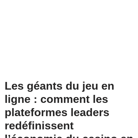
Les géants du jeu en
ligne : comment les
plateformes leaders
redéfinissent