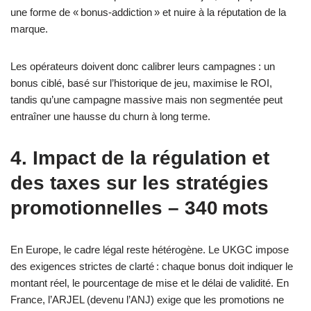
une forme de « bonus‑addiction » et nuire à la réputation de la
marque.
Les opérateurs doivent donc calibrer leurs campagnes : un
bonus ciblé, basé sur l’historique de jeu, maximise le ROI,
tandis qu’une campagne massive mais non segmentée peut
entraîner une hausse du churn à long terme.
4. Impact de la régulation et
des taxes sur les stratégies
promotionnelles – 340 mots
En Europe, le cadre légal reste hétérogène. Le UKGC impose
des exigences strictes de clarté : chaque bonus doit indiquer le
montant réel, le pourcentage de mise et le délai de validité. En
France, l’ARJEL (devenu l’ANJ) exige que les promotions ne