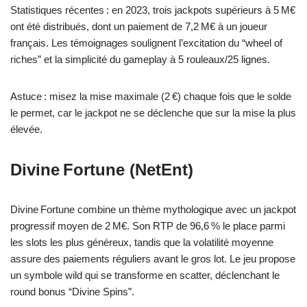
Statistiques récentes : en 2023, trois jackpots supérieurs à 5 M€
ont été distribués, dont un paiement de 7,2 M€ à un joueur
français. Les témoignages soulignent l’excitation du “wheel of
riches” et la simplicité du gameplay à 5 rouleaux/25 lignes.
Astuce : misez la mise maximale (2 €) chaque fois que le solde
le permet, car le jackpot ne se déclenche que sur la mise la plus
élevée.
Divine Fortune (NetEnt)
Divine Fortune combine un thème mythologique avec un jackpot
progressif moyen de 2 M€. Son RTP de 96,6 % le place parmi
les slots les plus généreux, tandis que la volatilité moyenne
assure des paiements réguliers avant le gros lot. Le jeu propose
un symbole wild qui se transforme en scatter, déclenchant le
round bonus “Divine Spins”.