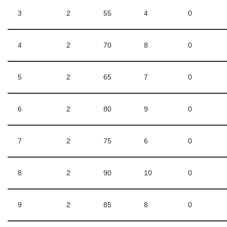
3
2
55
4
0
4
2
70
8
0
5
2
65
7
0
6
2
80
9
0
7
2
75
6
0
8
2
90
10
0
9
2
85
8
0