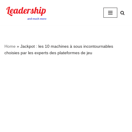
Skip
to
content
Home
»
Jackpot : les 10 machines à sous incontournables
choisies par les experts des plateformes de jeu