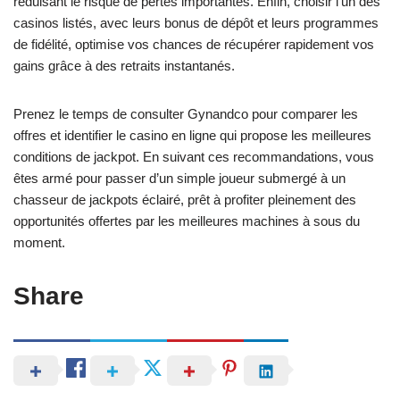
réduisant le risque de pertes importantes. Enfin, choisir l’un des
casinos listés, avec leurs bonus de dépôt et leurs programmes
de fidélité, optimise vos chances de récupérer rapidement vos
gains grâce à des retraits instantanés.
Prenez le temps de consulter Gynandco pour comparer les
offres et identifier le casino en ligne qui propose les meilleures
conditions de jackpot. En suivant ces recommandations, vous
êtes armé pour passer d’un simple joueur submergé à un
chasseur de jackpots éclairé, prêt à profiter pleinement des
opportunités offertes par les meilleures machines à sous du
moment.
Share