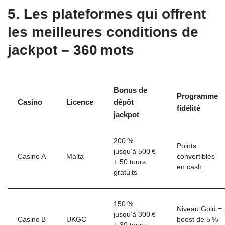
5. Les plateformes qui offrent
les meilleures conditions de
jackpot – 360 mots
Bonus de
Programme
Casino
Licence
dépôt
fidélité
jackpot
200 %
Points
jusqu’à 500 €
Casino A
Malta
convertibles
+ 50 tours
en cash
gratuits
150 %
Niveau Gold =
jusqu’à 300 €
Casino B
UKGC
boost de 5 %