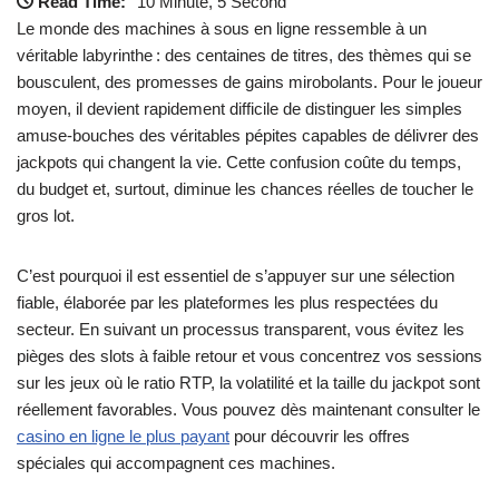
Read Time:
10 Minute, 5 Second
Le monde des machines à sous en ligne ressemble à un
véritable labyrinthe : des centaines de titres, des thèmes qui se
bousculent, des promesses de gains mirobolants. Pour le joueur
moyen, il devient rapidement difficile de distinguer les simples
amuse‑bouches des véritables pépites capables de délivrer des
jackpots qui changent la vie. Cette confusion coûte du temps,
du budget et, surtout, diminue les chances réelles de toucher le
gros lot.
C’est pourquoi il est essentiel de s’appuyer sur une sélection
fiable, élaborée par les plateformes les plus respectées du
secteur. En suivant un processus transparent, vous évitez les
pièges des slots à faible retour et vous concentrez vos sessions
sur les jeux où le ratio RTP, la volatilité et la taille du jackpot sont
réellement favorables. Vous pouvez dès maintenant consulter le
casino en ligne le plus payant
pour découvrir les offres
spéciales qui accompagnent ces machines.