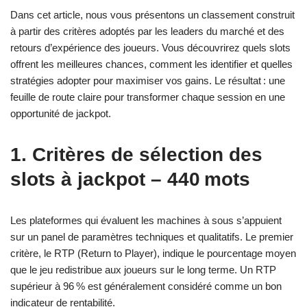
Dans cet article, nous vous présentons un classement construit
à partir des critères adoptés par les leaders du marché et des
retours d’expérience des joueurs. Vous découvrirez quels slots
offrent les meilleures chances, comment les identifier et quelles
stratégies adopter pour maximiser vos gains. Le résultat : une
feuille de route claire pour transformer chaque session en une
opportunité de jackpot.
1. Critères de sélection des
slots à jackpot – 440 mots
Les plateformes qui évaluent les machines à sous s’appuient
sur un panel de paramètres techniques et qualitatifs. Le premier
critère, le RTP (Return to Player), indique le pourcentage moyen
que le jeu redistribue aux joueurs sur le long terme. Un RTP
supérieur à 96 % est généralement considéré comme un bon
indicateur de rentabilité.