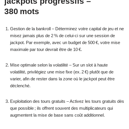
jackpots progressifs –
380 mots
Gestion de la bankroll – Déterminez votre capital de jeu et ne
misez jamais plus de 2 % de celui‑ci sur une session de
jackpot. Par exemple, avec un budget de 500 €, votre mise
maximale par tour devrait être de 10 €.
Mise optimale selon la volatilité – Sur un slot à haute
volatilité, privilégiez une mise fixe (ex. 2 €) plutôt que de
varier, afin de rester dans la zone où le jackpot peut être
déclenché.
Exploitation des tours gratuits – Activez les tours gratuits dès
que possible ; ils offrent souvent des multiplicateurs qui
augmentent la mise de base sans coût additionnel.