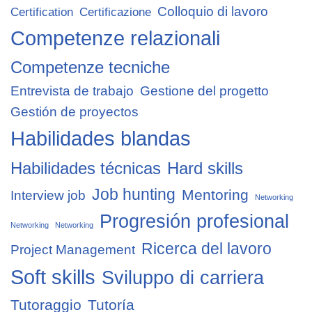
Colloquio di lavoro
Certification
Certificazione
Competenze relazionali
Competenze tecniche
Entrevista de trabajo
Gestione del progetto
Gestión de proyectos
Habilidades blandas
Habilidades técnicas
Hard skills
Job hunting
Mentoring
Interview job
Networking
Progresión profesional
Networking
Networking
Ricerca del lavoro
Project Management
Soft skills
Sviluppo di carriera
Tutoraggio
Tutoría