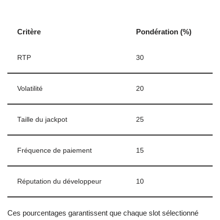
Critère
Pondération (%)
RTP
30
Volatilité
20
Taille du jackpot
25
Fréquence de paiement
15
Réputation du développeur
10
Ces pourcentages garantissent que chaque slot sélectionné