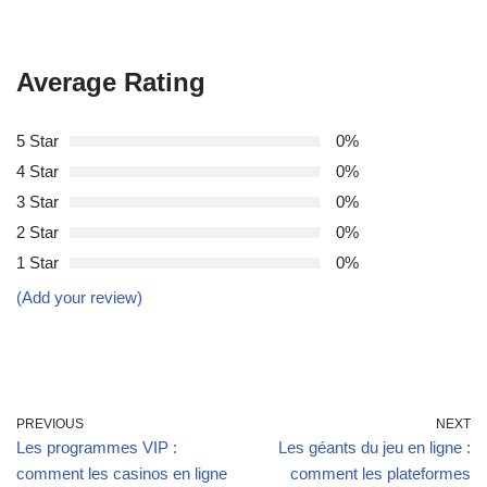
Average Rating
5 Star
0%
4 Star
0%
3 Star
0%
2 Star
0%
1 Star
0%
(Add your review)
PREVIOUS
NEXT
Les programmes VIP :
Les géants du jeu en ligne :
comment les casinos en ligne
comment les plateformes