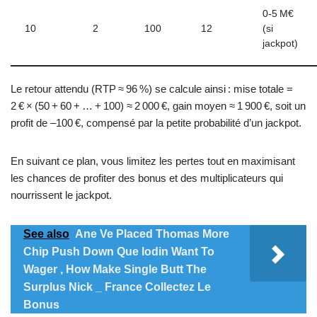
0‑5 M€
10
2
100
12
(si
jackpot)
Le retour attendu (RTP ≈ 96 %) se calcule ainsi : mise totale =
2 € × (50 + 60 + … + 100) ≈ 2 000 €, gain moyen ≈ 1 900 €, soit un
profit de –100 €, compensé par la petite probabilité d’un jackpot.
En suivant ce plan, vous limitez les pertes tout en maximisant
les chances de profiter des bonus et des multiplicateurs qui
nourrissent le jackpot.
See also
Ane Ve Placed Thomas More
Chip Push Down Que Iodin Want To
Wager , How Make Single Butt The
Surplus Nick _ France Collectez Le
Bonus