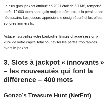
Le plus gros jackpot attribué en 2021 était de 5,7 M€, remporté
après 12 000 tours sans gain majeur, démontrant la persistance
nécessaire. Les joueurs apprécient le design épuré et les effets
sonores immersifs.
Astuce : surveillez votre bankroll et limitez chaque session à
20 % de votre capital total pour éviter les pertes trop rapides
avant le jackpot.
3. Slots à jackpot « innovants »
– les nouveautés qui font la
différence – 400 mots
Gonzo’s Treasure Hunt (NetEnt)