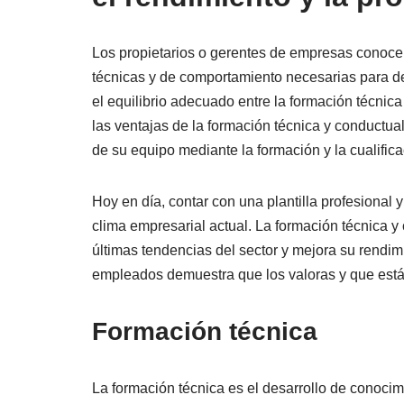
Formación técnica
Los propietarios o gerentes de empresas conoce
Formación conductual
técnicas y de comportamiento necesarias para d
el equilibrio adecuado entre la formación técnic
Desarrollar el rendimiento mediante la formac
las ventajas de la formación técnica y conductua
de su equipo mediante la formación y la cualifica
Creación de un plan de formación
Determinación de las necesidades de form
Hoy en día, contar con una plantilla profesional
Seleccione Traning
clima empresarial actual. La formación técnica y
últimas tendencias del sector y mejora su rendimi
empleados demuestra que los valoras y que está
7 Pasos para aplicar el Plan de Formación
Medición de los resultados
Formación técnica
8 Ventajas de la formación técnica y conductu
La formación técnica es el desarrollo de conoci
1. Mejora de la productividad