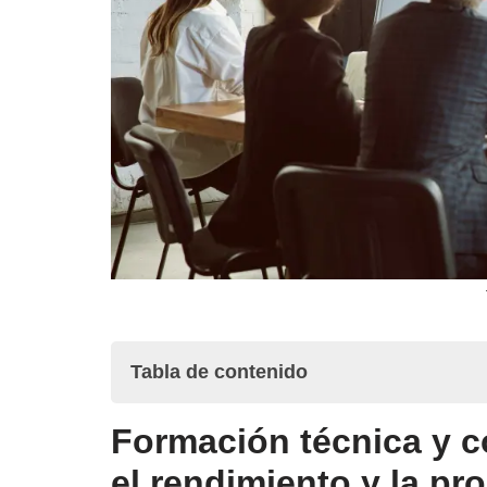
Tabla de contenido
Formación técnica y c
Formación técnica y conductual: Cómo desarrol
el rendimiento y la pr