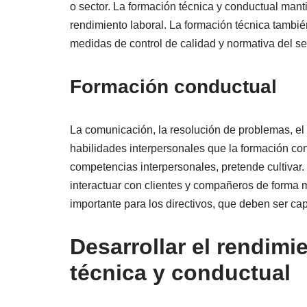
o sector. La formación técnica y conductual mant
2. Aumento de la satisfacción laboral
rendimiento laboral. La formación técnica tambié
3. Mejora del servicio al cliente
medidas de control de calidad y normativa del se
4. Aumento de la creatividad y la innovació
Formación conductual
5. Reducción de la rotación de personal
6. Mejora de la seguridad
La comunicación, la resolución de problemas, el 
7. Mejor comunicación
habilidades interpersonales que la formación 
competencias interpersonales, pretende cultivar
8. Aumento de la competitividad
interactuar con clientes y compañeros de forma m
importante para los directivos, que deben ser cap
Cierre
FAQs
Desarrollar el rendimi
técnica y conductual
Otras referencias: