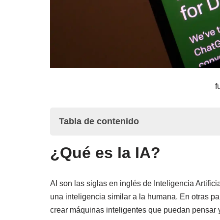
f
Tabla de contenido
¿Qué es la IA?
¿Qué es la IA?
La IA como herramienta, no como sustituto de
AI son las siglas en inglés de Inteligencia Artifi
Cómo la IA está cambiando la gestión
una inteligencia similar a la humana. En otras pa
crear máquinas inteligentes que puedan pensar