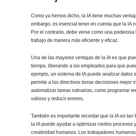
Seguridad de los datos
Cuestiones éticas
Como ya hemos dicho, la IA tiene muchas ventajas
embargo, es esencial tener en cuenta que la IA 
Mejorar la toma de decisiones
Por el contrario, debe verse como una poderosa
Automatización de tareas rutinarias
trabajo de manera más eficiente y eficaz.
Colaboración entre humanos y máquinas
Una de las mayores ventajas de la IA es que pu
Cierre
tiempo, liberando a los empleados para que pued
ejemplo, un sistema de IA puede analizar datos 
FAQs
permite a los directivos tomar decisiones mejor
automatizar tareas rutinarias, como programar r
Otras referencias:
valioso y reducir errores.
También es importante recordar que la IA es tan
la IA puede ayudar a optimizar ciertos procesos y 
creatividad humanos. Los trabajadores humanos 