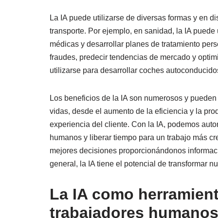
Gestión de datos
La IA puede utilizarse de diversas formas y en di
Toma de decisiones
transporte. Por ejemplo, en sanidad, la IA puede
Gestión del personal
médicas y desarrollar planes de tratamiento pers
Experiencia del cliente
fraudes, predecir tendencias de mercado y optimiz
utilizarse para desarrollar coches autoconducidos y
Ventajas de la IA en la gestión
Los beneficios de la IA son numerosos y pueden t
Mayor eficacia
vidas, desde el aumento de la eficiencia y la pro
experiencia del cliente. Con la IA, podemos autom
Mayor precisión
humanos y liberar tiempo para un trabajo más cr
Ahorro de costes
mejores decisiones proporcionándonos informació
general, la IA tiene el potencial de transformar nue
Innovación mejorada
La IA como herramient
Retos de la IA en la gestión
trabajadores humano