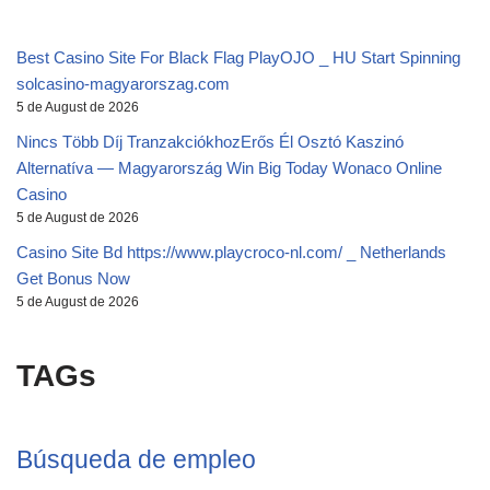
Best Casino Site For Black Flag PlayOJO _ HU Start Spinning
solcasino-magyarorszag.com
5 de August de 2026
Nincs Több Díj TranzakciókhozErős Él Osztó Kaszinó
Alternatíva — Magyarország Win Big Today Wonaco Online
Casino
5 de August de 2026
Casino Site Bd https://www.playcroco-nl.com/ _ Netherlands
Get Bonus Now
5 de August de 2026
TAGs
Búsqueda de empleo