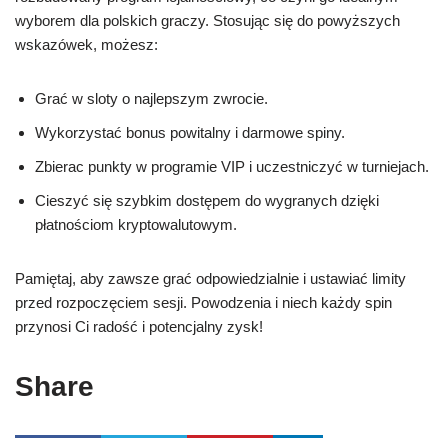
wyborem dla polskich graczy. Stosując się do powyższych
wskazówek, możesz:
Grać w sloty o najlepszym zwrocie.
Wykorzystać bonus powitalny i darmowe spiny.
Zbierac punkty w programie VIP i uczestniczyć w turniejach.
Cieszyć się szybkim dostępem do wygranych dzięki
płatnościom kryptowalutowym.
Pamiętaj, aby zawsze grać odpowiedzialnie i ustawiać limity
przed rozpoczęciem sesji. Powodzenia i niech każdy spin
przynosi Ci radość i potencjalny zysk!
Share