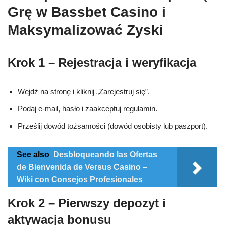
Grę w Bassbet Casino i
Maksymalizować Zyski
Krok 1 – Rejestracja i weryfikacja
Wejdź na stronę i kliknij „Zarejestruj się”.
Podaj e‑mail, hasło i zaakceptuj regulamin.
Prześlij dowód tożsamości (dowód osobisty lub paszport).
See also
Desbloqueando las Ofertas
de Bienvenida de Versus Casino –
Wiki con Consejos Profesionales
Krok 2 – Pierwszy depozyt i
aktywacja bonusu