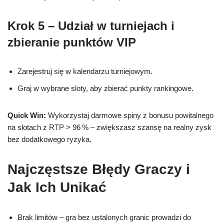
Krok 5 – Udział w turniejach i
zbieranie punktów VIP
Zarejestruj się w kalendarzu turniejowym.
Graj w wybrane sloty, aby zbierać punkty rankingowe.
Quick Win:
Wykorzystaj darmowe spiny z bonusu powitalnego
na slotach z RTP > 96 % – zwiększasz szansę na realny zysk
bez dodatkowego ryzyka.
Najczęstsze Błędy Graczy i
Jak Ich Unikać
Brak limitów – gra bez ustalonych granic prowadzi do