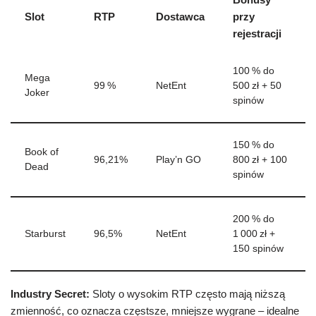
Slot
RTP
Dostawca
przy
rejestracji
100 % do
Mega
99 %
NetEnt
500 zł + 50
Joker
spinów
150 % do
Book of
96,21%
Play’n GO
800 zł + 100
Dead
spinów
200 % do
Starburst
96,5%
NetEnt
1 000 zł +
150 spinów
Industry Secret:
Sloty o wysokim RTP często mają niższą
zmienność, co oznacza częstsze, mniejsze wygrane – idealne