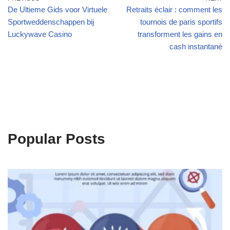
De Ultieme Gids voor Virtuele
Retraits éclair : comment les
Sportweddenschappen bij
tournois de paris sportifs
Luckywave Casino
transforment les gains en
cash instantané
Popular Posts