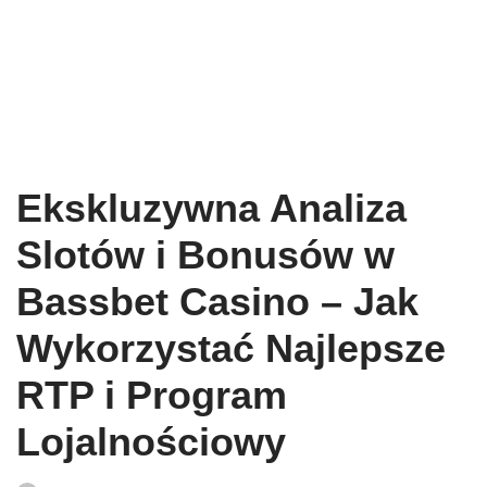
Ekskluzywna Analiza
Slotów i Bonusów w
Bassbet Casino – Jak
Wykorzystać Najlepsze
RTP i Program
Lojalnościowy