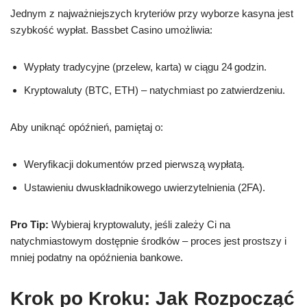
Jednym z najważniejszych kryteriów przy wyborze kasyna jest
szybkość wypłat. Bassbet Casino umożliwia:
Wypłaty tradycyjne (przelew, karta) w ciągu 24 godzin.
Kryptowaluty (BTC, ETH) – natychmiast po zatwierdzeniu.
Aby uniknąć opóźnień, pamiętaj o:
Weryfikacji dokumentów przed pierwszą wypłatą.
Ustawieniu dwuskładnikowego uwierzytelnienia (2FA).
Pro Tip:
Wybieraj kryptowaluty, jeśli zależy Ci na
natychmiastowym dostępnie środków – proces jest prostszy i
mniej podatny na opóźnienia bankowe.
Krok po Kroku: Jak Rozpocząć