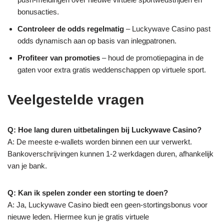
bonusacties.
Controleer de odds regelmatig
– Luckywave Casino past
odds dynamisch aan op basis van inlegpatronen.
Profiteer van promoties
– houd de promotiepagina in de
gaten voor extra gratis weddenschappen op virtuele sport.
Veelgestelde vragen
Q: Hoe lang duren uitbetalingen bij Luckywave Casino?
A: De meeste e‑wallets worden binnen een uur verwerkt.
Bankoverschrijvingen kunnen 1‑2 werkdagen duren, afhankelijk
van je bank.
Q: Kan ik spelen zonder een storting te doen?
A: Ja, Luckywave Casino biedt een geen‑stortingsbonus voor
nieuwe leden. Hiermee kun je gratis virtuele