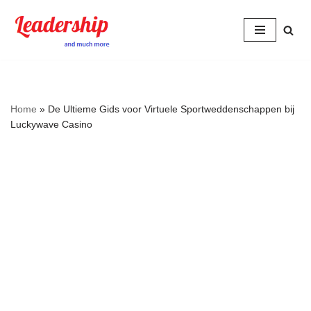
Skip
to
content
Home
»
De Ultieme Gids voor Virtuele Sportweddenschappen bij
Luckywave Casino