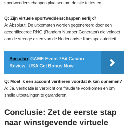
sportweddenschappen plaatsen om de site te testen.
Q: Zijn virtuele sportweddenschappen eerlijk?
A: Absoluut. De uitkomsten worden gegenereerd door een
gecertificeerde RNG (Random Number Generator) die voldoet
aan de strenge eisen van de Nederlandse Kansspelautoriteit.
See also
GAME Event 7Bit Casino
Review . USA Get Bonus Now
Q: Moet ik een account verifiëren voordat ik kan opnemen?
A: Ja, verificatie is verplicht om fraude te voorkomen en om
snelle uitbetalingen te garanderen.
Conclusie: Zet de eerste stap
naar winstgevende virtuele