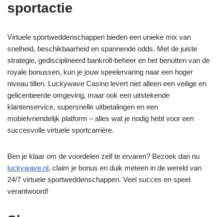
sportactie
Virtuele sportweddenschappen bieden een unieke mix van
snelheid, beschikbaarheid en spannende odds. Met de juiste
strategie, gedisciplineerd bankroll‑beheer en het benutten van de
royale bonussen, kun je jouw speelervaring naar een hoger
niveau tillen. Luckywave Casino levert niet alleen een veilige en
gelicentieerde omgeving, maar ook een uitstekende
klantenservice, supersnelle uitbetalingen en een
mobielvriendelijk platform – alles wat je nodig hebt voor een
succesvolle virtuele sportcarrière.
Ben je klaar om de voordelen zelf te ervaren? Bezoek dan nu
luckywave.nl
, claim je bonus en duik meteen in de wereld van
24/7 virtuele sportweddenschappen. Veel succes en speel
verantwoord!