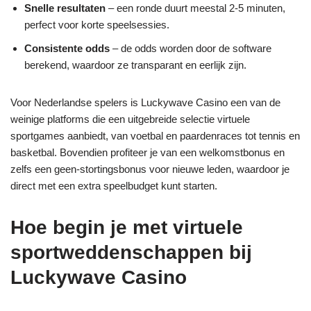
Snelle resultaten
– een ronde duurt meestal 2‑5 minuten,
perfect voor korte speelsessies.
Consistente odds
– de odds worden door de software
berekend, waardoor ze transparant en eerlijk zijn.
Voor Nederlandse spelers is Luckywave Casino een van de
weinige platforms die een uitgebreide selectie virtuele
sportgames aanbiedt, van voetbal en paardenraces tot tennis en
basketbal. Bovendien profiteer je van een welkomstbonus en
zelfs een geen‑stortingsbonus voor nieuwe leden, waardoor je
direct met een extra speelbudget kunt starten.
Hoe begin je met virtuele
sportweddenschappen bij
Luckywave Casino