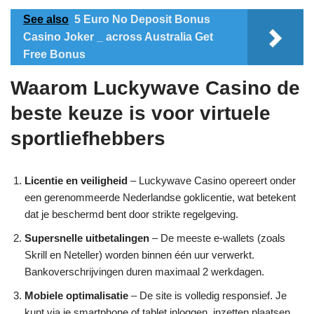
See also
5 Euro No Deposit Bonus
Casino Joker _ across Australia Get
Free Bonus
Waarom Luckywave Casino de
beste keuze is voor virtuele
sportliefhebbers
Licentie en veiligheid
– Luckywave Casino opereert onder
een gerenommeerde Nederlandse goklicentie, wat betekent
dat je beschermd bent door strikte regelgeving.
Supersnelle uitbetalingen
– De meeste e‑wallets (zoals
Skrill en Neteller) worden binnen één uur verwerkt.
Bankoverschrijvingen duren maximaal 2 werkdagen.
Mobiele optimalisatie
– De site is volledig responsief. Je
kunt via je smartphone of tablet inloggen, inzetten plaatsen