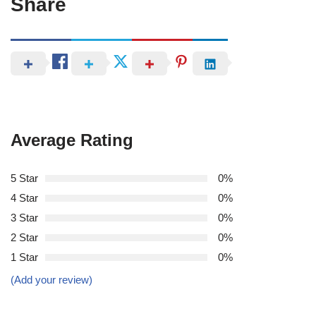
Share
Average Rating
5 Star
0%
4 Star
0%
3 Star
0%
2 Star
0%
1 Star
0%
(Add your review)