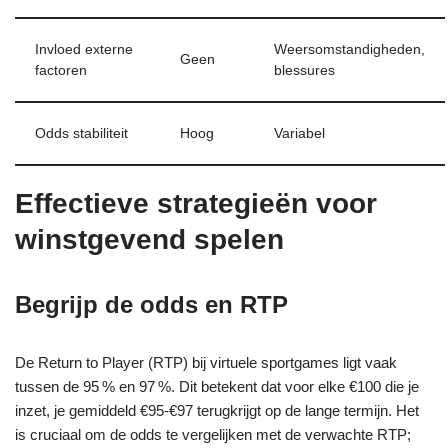
Invloed externe
Weersomstandigheden,
Geen
factoren
blessures
Odds stabiliteit
Hoog
Variabel
Effectieve strategieën voor
winstgevend spelen
Begrijp de odds en RTP
De Return to Player (RTP) bij virtuele sportgames ligt vaak
tussen de 95 % en 97 %. Dit betekent dat voor elke €100 die je
inzet, je gemiddeld €95‑€97 terugkrijgt op de lange termijn. Het
is cruciaal om de odds te vergelijken met de verwachte RTP;