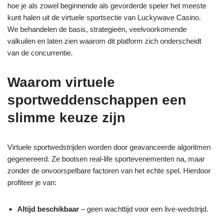
hoe je als zowel beginnende als gevorderde speler het meeste
kunt halen uit de virtuele sportsectie van Luckywave Casino.
We behandelen de basis, strategieën, veelvoorkomende
valkuilen en laten zien waarom dit platform zich onderscheidt
van de concurrentie.
Waarom virtuele
sportweddenschappen een
slimme keuze zijn
Virtuele sportwedstrijden worden door geavanceerde algoritmen
gegenereerd. Ze bootsen real‑life sportevenementen na, maar
zonder de onvoorspelbare factoren van het echte spel. Hierdoor
profiteer je van:
Altijd beschikbaar
– geen wachttijd voor een live‑wedstrijd.