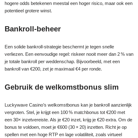
hogere odds betekenen meestal een hoger risico, maar ook een
potentieel grotere winst.
Bankroll‑beheer
Een solide bankroll‑strategie beschermt je tegen snelle
verliezen. Een eenvoudige regel: riskeer nooit meer dan 2 % van
je totale bankroll per weddenschap. Bijvoorbeeld, met een
bankroll van €200, zet je maximaal €4 per ronde.
Gebruik de welkomstbonus slim
Luckywave Casino’s welkomstbonus kan je bankroll aanzienlijk
vergroten. Stel, je krijgt een 100 % matchbonus tot €200 met
een 30× inzetvereiste. Als je €20 inzet, krijg je €20 extra. Om de
bonus te voldoen, moet je €600 (30 × 20) inzetten. Richt je op
spellen met een hoge RTP en lage volatiliteit, zoals virtueel