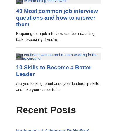
Recent Posts