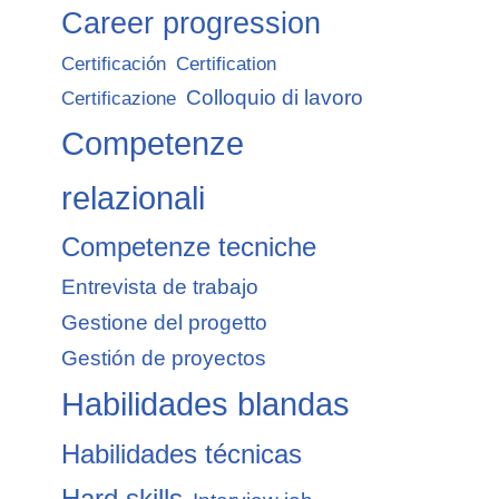
Career progression
Certificación
Certification
Colloquio di lavoro
Certificazione
Competenze
relazionali
Competenze tecniche
Entrevista de trabajo
Gestione del progetto
Gestión de proyectos
Habilidades blandas
Habilidades técnicas
Hard skills