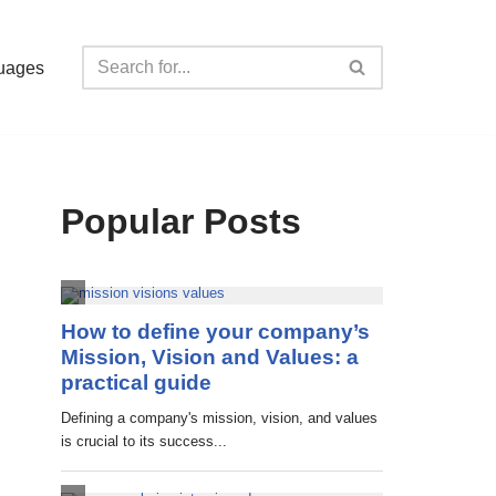
uages
Popular Posts