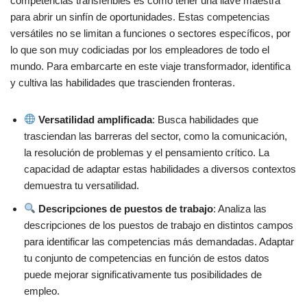
competencias transferibles es como tener una llave maestra
para abrir un sinfín de oportunidades. Estas competencias
versátiles no se limitan a funciones o sectores específicos, por
Estar abierto a empezar en puestos de nivel inicial o en
lo que son muy codiciadas por los empleadores de todo el
prácticas
mundo. Para embarcarte en este viaje transformador, identifica
Demuestra lo que vales: Un camino hacia el progreso
y cultiva las habilidades que trascienden fronteras.
Cierre
Versatilidad amplificada
: Busca habilidades que
FAQs
trasciendan las barreras del sector, como la comunicación,
la resolución de problemas y el pensamiento crítico. La
capacidad de adaptar estas habilidades a diversos contextos
Otras referencias:
demuestra tu versatilidad.
Descripciones de puestos de trabajo
: Analiza las
descripciones de los puestos de trabajo en distintos campos
para identificar las competencias más demandadas. Adaptar
tu conjunto de competencias en función de estos datos
puede mejorar significativamente tus posibilidades de
empleo.