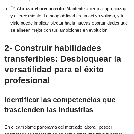
Abrazar el crecimiento
: Mantente abierto al aprendizaje
7 – Confianza y persistencia: El camino resistente hacia el
y al crecimiento. La adaptabilidad es un activo valioso, y tu
triunfo
viaje puede implicar pivotar hacia nuevas oportunidades que
se alineen mejor con tus ambiciones en evolución.
Mantenerse positivo y confiado durante el proceso de
búsqueda de empleo
2- Construir habilidades
El rechazo es normal, pero la persistencia puede llevar al
transferibles: Desbloquear la
éxito
versatilidad para el éxito
8 – Preparación de la entrevista: La puerta del éxito
profesional
Preparación minuciosa de las entrevistas: Investigación y
Identificar las competencias que
ensayo
trascienden las industrias
Practica tus aptitudes transferibles y tu pasión
9 – Búsqueda de oportunidades de empleo o prácticas: Una
En el cambiante panorama del mercado laboral, poseer
plataforma para crecer