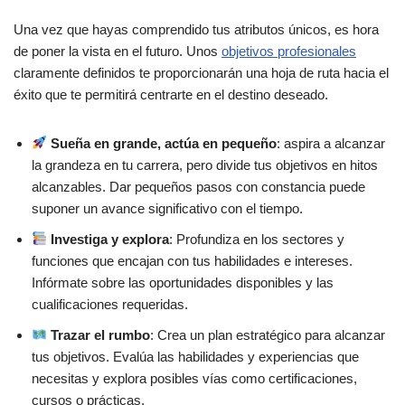
Una vez que hayas comprendido tus atributos únicos, es hora
5 – Aprovechar las conexiones personales: Navegar por el
de poner la vista en el futuro. Unos
objetivos profesionales
poder de las redes
claramente definidos te proporcionarán una hoja de ruta hacia el
éxito que te permitirá centrarte en el destino deseado.
Utilizar las redes personales y profesionales para buscar
oportunidades de empleo
Sueña en grande, actúa en pequeño
: aspira a alcanzar
Solicitud de entrevistas informativas: Una puerta a la
la grandeza en tu carrera, pero divide tus objetivos en hitos
información
alcanzables. Dar pequeños pasos con constancia puede
suponer un avance significativo con el tiempo.
6 – Hacer hincapié en las habilidades interpersonales: La
Investiga y explora
: Profundiza en los sectores y
clave para liberar su potencial
funciones que encajan con tus habilidades e intereses.
Infórmate sobre las oportunidades disponibles y las
Demostrar excelentes aptitudes de comunicación,
cualificaciones requeridas.
adaptabilidad, trabajo en equipo y resolución de
Trazar el rumbo
: Crea un plan estratégico para alcanzar
problemas.
tus objetivos. Evalúa las habilidades y experiencias que
Compensar la falta de experiencia directa: La ventaja de
necesitas y explora posibles vías como certificaciones,
las competencias interpersonales
cursos o prácticas.