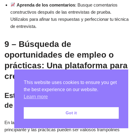
Aprenda de los comentarios
: Busque comentarios
constructivos después de las entrevistas de prueba.
Utilízalos para afinar tus respuestas y perfeccionar tu técnica
de entrevista.
9 – Búsqueda de
oportunidades de empleo o
prácticas: Una plataforma para
crecer
This website uses cookies to ensure you get
the best experience on our website.
Estar abierto a empezar en puestos
Learn more
de nivel inicial o en prácticas
Got it
En la búsqueda de una experiencia relevante, los puestos de
principiante y las prácticas pueden ser valiosos trampolines