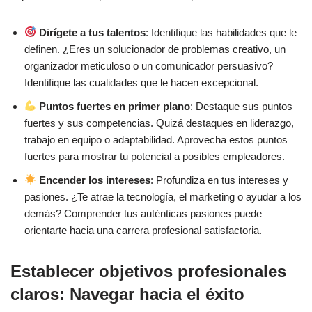
Aproveche las oportunidades de aprendizaje: Talleres,
cursos y voluntariado
Dirígete a tus talentos
: Identifique las habilidades que le
definen. ¿Eres un solucionador de problemas creativo, un
3 – Adaptar el currículum y la carta de presentación: Crear
organizador meticuloso o un comunicador persuasivo?
una narrativa única
Identifique las cualidades que le hacen excepcional.
Puntos fuertes en primer plano
: Destaque sus puntos
Destacar las competencias transferibles y los logros
fuertes y sus competencias. Quizá destaques en liderazgo,
deslumbrantes
trabajo en equipo o adaptabilidad. Aprovecha estos puntos
Personalizar para el ajuste perfecto: Requisitos del puesto
fuertes para mostrar tu potencial a posibles empleadores.
y cultura de la empresa
Encender los intereses
: Profundiza en tus intereses y
pasiones. ¿Te atrae la tecnología, el marketing o ayudar a los
4 – Mostrar proyectos y prácticas relevantes: Desvela tu
demás? Comprender tus auténticas pasiones puede
pasión y dedicación
orientarte hacia una carrera profesional satisfactoria.
Destacar proyectos personales o prácticas que
Establecer objetivos profesionales
demuestren sus aptitudes y dedicación
claros: Navegar hacia el éxito
Dé rienda suelta a su ética laboral y a su pasión