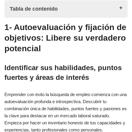
Tabla de contenido
1- Autoevaluación y fijación de
1- Autoevaluación y fijación de objetivos: Libere su verdadero
objetivos: Libere su verdadero
potencial
potencial
Identificar sus habilidades, puntos fuertes y áreas de
interés
Identificar sus habilidades, puntos
Establecer objetivos profesionales claros: Navegar hacia
fuertes y áreas de interés
el éxito
2- Construir habilidades transferibles: Desbloquear la
Emprender con éxito la búsqueda de empleo comienza con una
versatilidad para el éxito profesional
autoevaluación profunda e introspectiva. Descubrir tu
combinación única de habilidades, puntos fuertes y pasiones es
la clave para destacar en un mercado laboral saturado.
Identificar las competencias que trascienden las
Empieza por hacer un inventario honesto de tus capacidades y
industrias
experiencias, tanto profesionales como personales.