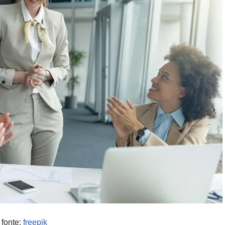
fonte:
freepik