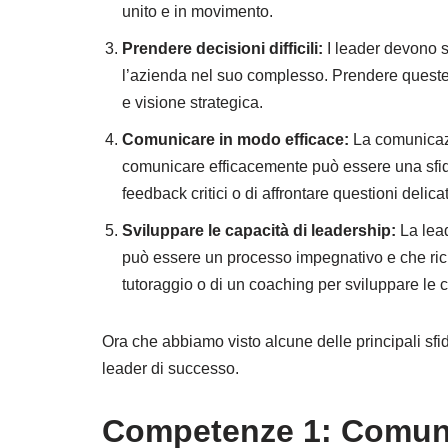
L’importanza di gestire i dipendenti difficili
unito e in movimento.
Strategie per gestire i dipendenti difficili
Prendere decisioni difficili:
I leader devono sp
l’azienda nel suo complesso. Prendere queste
Conclusione
e visione strategica.
FAQs
Comunicare in modo efficace:
La comunicazi
comunicare efficacemente può essere una sfida p
feedback critici o di affrontare questioni delica
Altri riferimenti:
Sviluppare le capacità di leadership:
La lead
può essere un processo impegnativo e che ric
tutoraggio o di un coaching per sviluppare le
Ora che abbiamo visto alcune delle principali sf
leader di successo.
Competenze 1: Comuni