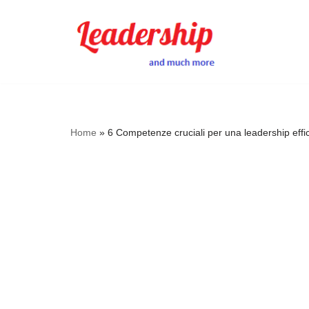
Skip
to
content
Home
»
6 Competenze cruciali per una leadership effi