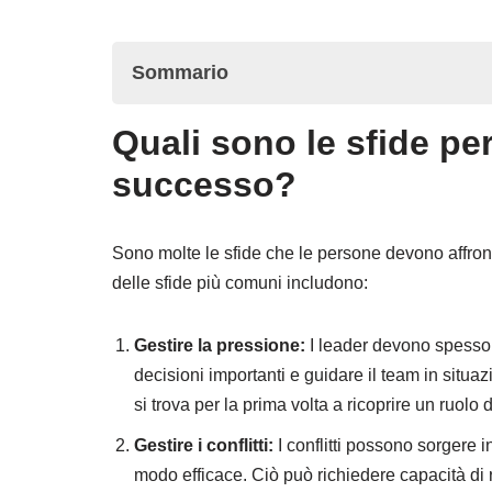
Sommario
Quali sono le sfide per
Quali sono le sfide per diventare un leader d
successo?
Competenze 1: Comunicazione efficace
Competenze 2: prendere decisioni
Sono molte le sfide che le persone devono affro
Competenze 3: Resilienza
delle sfide più comuni includono:
Competenze 4: Leadership situazionale
Gestire la pressione:
I leader devono spesso a
Competenze 5: Empatia
decisioni importanti e guidare il team in situaz
Competenze 6: Gestire i dipendenti difficili
si trova per la prima volta a ricoprire un ruolo 
Gestire i conflitti:
I conflitti possono sorgere i
Comprendere la sfida
modo efficace. Ciò può richiedere capacità di r