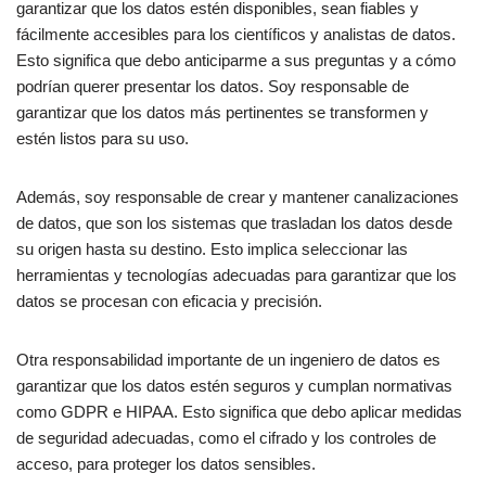
Educación y formación
garantizar que los datos estén disponibles, sean fiables y
fácilmente accesibles para los científicos y analistas de datos.
Esto significa que debo anticiparme a sus preguntas y a cómo
Requisitos de titulación
podrían querer presentar los datos. Soy responsable de
Certificaciones
garantizar que los datos más pertinentes se transformen y
Habilidades especializadas
estén listos para su uso.
Dominio técnico de las herramientas y tecnologías
Además, soy responsable de crear y mantener canalizaciones
pertinentes
de datos, que son los sistemas que trasladan los datos desde
su origen hasta su destino. Esto implica seleccionar las
Experiencia práctica
herramientas y tecnologías adecuadas para garantizar que los
datos se procesan con eficacia y precisión.
Prácticas
Proyectos
Otra responsabilidad importante de un ingeniero de datos es
garantizar que los datos estén seguros y cumplan normativas
Estrategias de búsqueda de empleo
como GDPR e HIPAA. Esto significa que debo aplicar medidas
de seguridad adecuadas, como el cifrado y los controles de
acceso, para proteger los datos sensibles.
Red