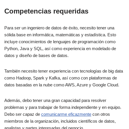
Currículum
Competencias requeridas
Consejos para la entrevista
Para ser un ingeniero de datos de éxito, necesito tener una
Salario de los ingenieros de datos
sólida base en informática, matemáticas y estadística. Esto
incluye conocimientos de lenguajes de programación como
Salario medio de los ingenieros de datos principiantes
Python, Java y SQL, así como experiencia en modelado de
datos y diseño de bases de datos.
Referencias salariales para ingenieros de datos de nivel
medio y superior
También necesito tener experiencia con tecnologías de big data
Considerar los beneficios y ventajas no salariales
como Hadoop, Spark y Kafka, así como con plataformas de
datos basadas en la nube como AWS, Azure y Google Cloud.
Progresión profesional
Además, debo tener una gran capacidad para resolver
Puestos de nivel básico a superior
problemas y para trabajar de forma independiente y en equipo.
Formación continua
Debo ser capaz de
comunicarme eficazmente
con otros
miembros de la organización, incluidos científicos de datos,
analistas y partes interesadas del negocio.
Cierre