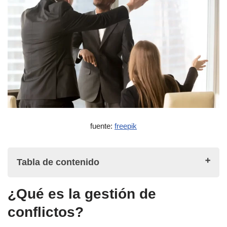
fuente:
freepik
Tabla de contenido
¿Qué es la gestión de
¿Qué es la gestión de conflictos?
conflictos?
¿Cuáles son los niveles de conflicto?