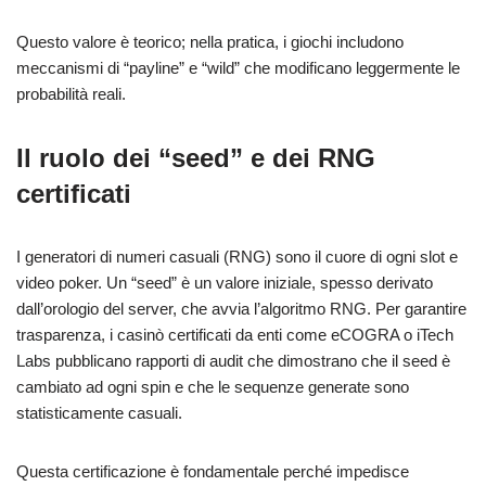
Questo valore è teorico; nella pratica, i giochi includono
meccanismi di “payline” e “wild” che modificano leggermente le
probabilità reali.
Il ruolo dei “seed” e dei RNG
certificati
I generatori di numeri casuali (RNG) sono il cuore di ogni slot e
video poker. Un “seed” è un valore iniziale, spesso derivato
dall’orologio del server, che avvia l’algoritmo RNG. Per garantire
trasparenza, i casinò certificati da enti come eCOGRA o iTech
Labs pubblicano rapporti di audit che dimostrano che il seed è
cambiato ad ogni spin e che le sequenze generate sono
statisticamente casuali.
Questa certificazione è fondamentale perché impedisce