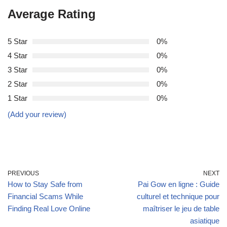
Average Rating
5 Star
0%
4 Star
0%
3 Star
0%
2 Star
0%
1 Star
0%
(Add your review)
PREVIOUS
NEXT
How to Stay Safe from
Pai Gow en ligne : Guide
Financial Scams While
culturel et technique pour
Finding Real Love Online
maîtriser le jeu de table
asiatique