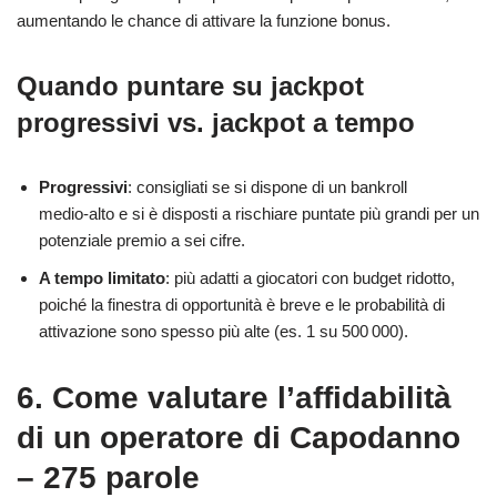
aumentando le chance di attivare la funzione bonus.
Quando puntare su jackpot
progressivi vs. jackpot a tempo
Progressivi
: consigliati se si dispone di un bankroll
medio‑alto e si è disposti a rischiare puntate più grandi per un
potenziale premio a sei cifre.
A tempo limitato
: più adatti a giocatori con budget ridotto,
poiché la finestra di opportunità è breve e le probabilità di
attivazione sono spesso più alte (es. 1 su 500 000).
6. Come valutare l’affidabilità
di un operatore di Capodanno
– 275 parole