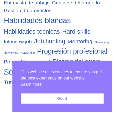
Entrevista de trabajo
Gestione del progetto
Gestión de proyectos
Habilidades blandas
Habilidades técnicas
Hard skills
Job hunting
Mentoring
Interview job
Networking
Progresión profesional
Networking
Networking
Ricerca del lavoro
Project Management
Soft skills
Sviluppo di carriera
This website uses cookies to ensure you get
the best experience on our website.
Tutoraggio
Tutoría
Learn more
Got it