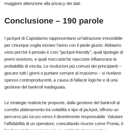
maggiore attenzione alla privacy dei dati.
Conclusione – 190 parole
I jackpot di Capodanno rappresentano un’attrazione irresistibile
per chiunque voglia iniziare l’anno con il piede giusto. Abbiamo
visto perché il periodo è così “jackpot‑friendly”, quali tipologie di
premi esistono, e quali meccaniche nascoste influenzano le
probabilità di vincita. Le risoluzioni più comuni dei principianti –
giocare tutti i giorni o puntare sempre al massimo – si rivelano
spesso controproducenti, a causa di fallacie logiche e di una
gestione del bankroll inadeguata.
Le strategie realistiche proposte, dalla gestione del bankroll al
corretto abbinamento tra volatilità e tipo di jackpot, offrono un
percorso più sicuro verso il divertimento responsabile. Valutare
l’affidabilità di un operatore, consultando risorse come Pronia, è