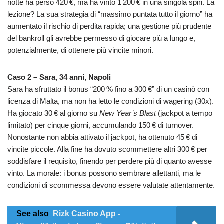
notte ha perso 420 €, ma ha vinto 1 200 € in una singola spin. La
lezione? La sua strategia di “massimo puntata tutto il giorno” ha
aumentato il rischio di perdita rapida; una gestione più prudente
del bankroll gli avrebbe permesso di giocare più a lungo e,
potenzialmente, di ottenere più vincite minori.
Caso 2 – Sara, 34 anni, Napoli
Sara ha sfruttato il bonus “200 % fino a 300 €” di un casinò con
licenza di Malta, ma non ha letto le condizioni di wagering (30x).
Ha giocato 30 € al giorno su
New Year’s Blast
(jackpot a tempo
limitato) per cinque giorni, accumulando 150 € di turnover.
Nonostante non abbia attivato il jackpot, ha ottenuto 45 € di
vincite piccole. Alla fine ha dovuto scommettere altri 300 € per
soddisfare il requisito, finendo per perdere più di quanto avesse
vinto. La morale: i bonus possono sembrare allettanti, ma le
condizioni di scommessa devono essere valutate attentamente.
See also
Rizk Casino App -