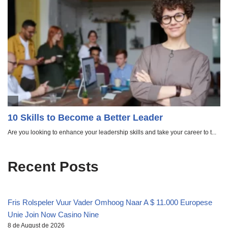
Recent Posts
Fris Rolspeler Vuur Vader Omhoog Naar A $ 11.000 Europese
Unie Join Now Casino Nine
8 de August de 2026