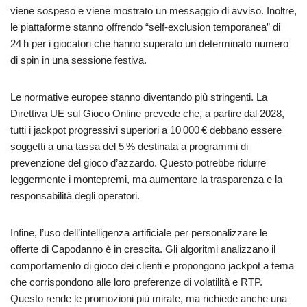
viene sospeso e viene mostrato un messaggio di avviso. Inoltre,
le piattaforme stanno offrendo “self‑exclusion temporanea” di
24 h per i giocatori che hanno superato un determinato numero
di spin in una sessione festiva.
Le normative europee stanno diventando più stringenti. La
Direttiva UE sul Gioco Online prevede che, a partire dal 2028,
tutti i jackpot progressivi superiori a 10 000 € debbano essere
soggetti a una tassa del 5 % destinata a programmi di
prevenzione del gioco d’azzardo. Questo potrebbe ridurre
leggermente i montepremi, ma aumentare la trasparenza e la
responsabilità degli operatori.
Infine, l’uso dell’intelligenza artificiale per personalizzare le
offerte di Capodanno è in crescita. Gli algoritmi analizzano il
comportamento di gioco dei clienti e propongono jackpot a tema
che corrispondono alle loro preferenze di volatilità e RTP.
Questo rende le promozioni più mirate, ma richiede anche una