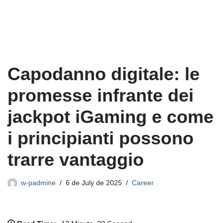
Capodanno digitale: le
promesse infrante dei
jackpot iGaming e come
i principianti possono
trarre vantaggio
w-padmine
6 de July de 2025
Career