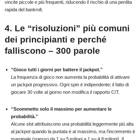
vincite piccole e più frequenti, riducendo il rischio di una perdita
rapida del bankroll.
4. Le “risoluzioni” più comuni
dei principianti e perché
falliscono – 300 parole
“Gioco tutti i giorni per battere il jackpot.”
La frequenza di gioco non aumenta la probabilità di attivare
un jackpot progressivo. Ogni spin è indipendente; il fatto di
giocare 30 volte al giorno non modifica il rapporto C/T.
“Scommetto solo il massimo per aumentare le
probabilità.”
Alcune slot attribuiscono una probabilità leggermente più alta
al jackpot quando la puntata è al massimo, ma l’incremento è
marginale (spesso da 1 su 5 milioni a 1 su 4,8 milioni). Il