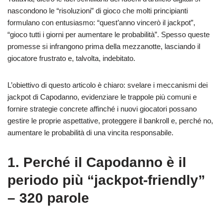
nascondono le “risoluzioni” di gioco che molti principianti
formulano con entusiasmo: “quest’anno vincerò il jackpot”,
“gioco tutti i giorni per aumentare le probabilità”. Spesso queste
promesse si infrangono prima della mezzanotte, lasciando il
giocatore frustrato e, talvolta, indebitato.
L’obiettivo di questo articolo è chiaro: svelare i meccanismi dei
jackpot di Capodanno, evidenziare le trappole più comuni e
fornire strategie concrete affinché i nuovi giocatori possano
gestire le proprie aspettative, proteggere il bankroll e, perché no,
aumentare le probabilità di una vincita responsabile.
1. Perché il Capodanno è il
periodo più “jackpot‑friendly”
– 320 parole