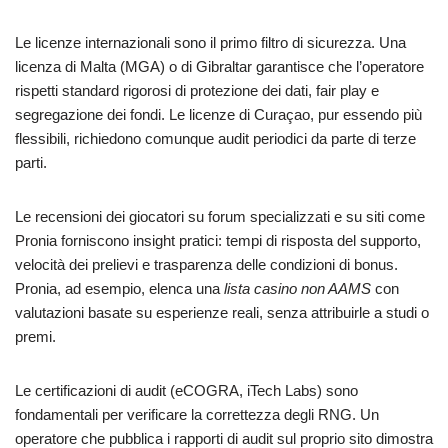
Le licenze internazionali sono il primo filtro di sicurezza. Una
licenza di Malta (MGA) o di Gibraltar garantisce che l’operatore
rispetti standard rigorosi di protezione dei dati, fair play e
segregazione dei fondi. Le licenze di Curaçao, pur essendo più
flessibili, richiedono comunque audit periodici da parte di terze
parti.
Le recensioni dei giocatori su forum specializzati e su siti come
Pronia forniscono insight pratici: tempi di risposta del supporto,
velocità dei prelievi e trasparenza delle condizioni di bonus.
Pronia, ad esempio, elenca una
lista casino non AAMS
con
valutazioni basate su esperienze reali, senza attribuirle a studi o
premi.
Le certificazioni di audit (eCOGRA, iTech Labs) sono
fondamentali per verificare la correttezza degli RNG. Un
operatore che pubblica i rapporti di audit sul proprio sito dimostra