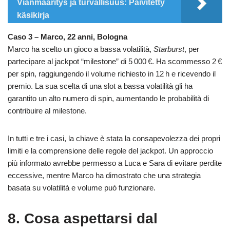
Vianmääritys ja turvallisuus: Päivitetty
käsikirja
Caso 3 – Marco, 22 anni, Bologna
Marco ha scelto un gioco a bassa volatilità,
Starburst
, per
partecipare al jackpot “milestone” di 5 000 €. Ha scommesso 2 €
per spin, raggiungendo il volume richiesto in 12 h e ricevendo il
premio. La sua scelta di una slot a bassa volatilità gli ha
garantito un alto numero di spin, aumentando le probabilità di
contribuire al milestone.
In tutti e tre i casi, la chiave è stata la consapevolezza dei propri
limiti e la comprensione delle regole del jackpot. Un approccio
più informato avrebbe permesso a Luca e Sara di evitare perdite
eccessive, mentre Marco ha dimostrato che una strategia
basata su volatilità e volume può funzionare.
8. Cosa aspettarsi dal