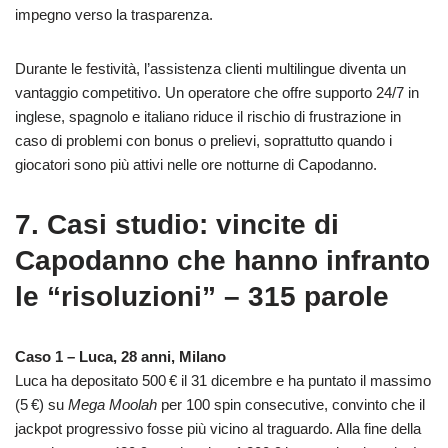
impegno verso la trasparenza.
Durante le festività, l’assistenza clienti multilingue diventa un
vantaggio competitivo. Un operatore che offre supporto 24/7 in
inglese, spagnolo e italiano riduce il rischio di frustrazione in
caso di problemi con bonus o prelievi, soprattutto quando i
giocatori sono più attivi nelle ore notturne di Capodanno.
7. Casi studio: vincite di
Capodanno che hanno infranto
le “risoluzioni” – 315 parole
Caso 1 – Luca, 28 anni, Milano
Luca ha depositato 500 € il 31 dicembre e ha puntato il massimo
(5 €) su
Mega Moolah
per 100 spin consecutive, convinto che il
jackpot progressivo fosse più vicino al traguardo. Alla fine della