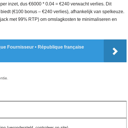
er inzet, dus €6000 * 0.04 = €240 verwacht verlies. Dit
biedt (€100 bonus – €240 verlies), afhankelijk van spelkeuze.
ackjack met 99% RTP) om omslagkosten te minimaliseren en
ique Fournisseur • République française
ntie.
g (verondersteld, controleer op site)