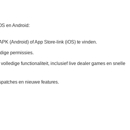
OS en Android:
APK (Android) of App Store-link (iOS) te vinden.
odige permissies.
lledige functionaliteit, inclusief live dealer games en snelle
spatches en nieuwe features.