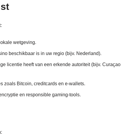
st
:
 lokale wetgeving.
no beschikbaar is in uw regio (bijv. Nederland).
ge licentie heeft van een erkende autoriteit (bijv. Curaçao
zoals Bitcoin, creditcards en e-wallets.
ncryptie en responsible gaming-tools.
: