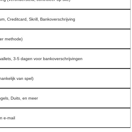
um, Creditcard, Skrill, Bankoverschrijving
per methode)
wallets, 3-5 dagen voor bankoverschrijvingen
ankelijk van spel)
gels, Duits, en meer
en e-mail