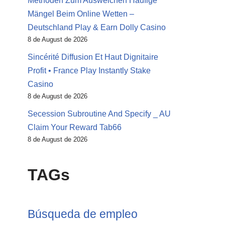
Methoden Zum Ausweichen Häufige
Mängel Beim Online Wetten –
Deutschland Play & Earn Dolly Casino
8 de August de 2026
Sincérité Diffusion Et Haut Dignitaire
Profit • France Play Instantly Stake
Casino
8 de August de 2026
Secession Subroutine And Specify _ AU
Claim Your Reward Tab66
8 de August de 2026
TAGs
Búsqueda de empleo