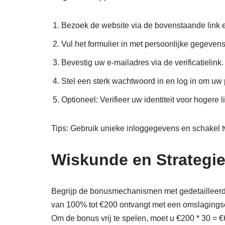
Bezoek de website via de bovenstaande link e
Vul het formulier in met persoonlijke gegeven
Bevestig uw e-mailadres via de verificatielink.
Stel een sterk wachtwoord in en log in om uw p
Optioneel: Verifieer uw identiteit voor hogere l
Tips: Gebruik unieke inloggegevens en schakel tw
Wiskunde en Strategi
Begrijp de bonusmechanismen met gedetailleerd
van 100% tot €200 ontvangt met een omslagingseis
Om de bonus vrij te spelen, moet u €200 * 30 = €