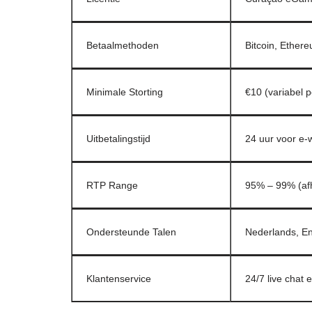
Betaalmethoden
Bitcoin, Ethere
Minimale Storting
€10 (variabel 
Uitbetalingstijd
24 uur voor e-
RTP Range
95% – 99% (afh
Ondersteunde Talen
Nederlands, En
Klantenservice
24/7 live chat 