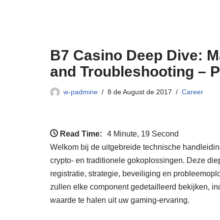
B7 Casino Deep Dive: Ma
and Troubleshooting – P
w-padmine
8 de August de 2017
Career
Read Time:
4 Minute, 19 Second
Welkom bij de uitgebreide technische handleidi
crypto- en traditionele gokoplossingen. Deze d
registratie, strategie, beveiliging en probleemo
zullen elke component gedetailleerd bekijken, i
waarde te halen uit uw gaming-ervaring.