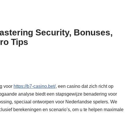
stering Security, Bonuses,
ro Tips
ng voor
https://b7-casino.bet/
, een casino dat zich richt op
iepgaande analyse biedt een stapsgewijze benadering voor
plossing, speciaal ontworpen voor Nederlandse spelers. We
nclusief berekeningen en scenario’s, om u te helpen maximale