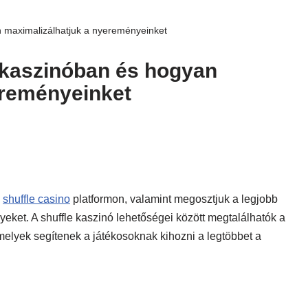
n maximalizálhatjuk a nyereményeinket
e kaszinóban és hogyan
ereményeinket
a
shuffle casino
platformon, valamint megosztjuk a legjobb
eket. A shuffle kaszinó lehetőségei között megtalálhatók a
elyek segítenek a játékosoknak kihozni a legtöbbet a