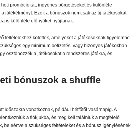
k heti promóciókat, ingyenes pörgetéseket és különféle
k a játékélményt. Ezek a bónuszok nemcsak az új játékosokat
 is különféle előnyöket nyújtanak.
ző feltételekhez kötöttek, amelyeket a játékosoknak figyelembe
 szükséges egy minimum befizetés, vagy bizonyos játékokban
ogy ösztönözzék a játékosokat a rendszeres játékra, és
ti bónuszok a shuffle
ott időszakra vonatkoznak, például hétfőtől vasárnapig. A
lentkezniük a fiókjukba, és meg kell találniuk a megfelelő
lják, beleértve a szükséges feltételeket és a bónusz igénylésének