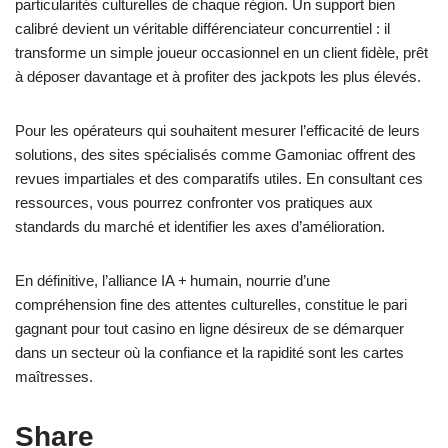
particularités culturelles de chaque région. Un support bien
calibré devient un véritable différenciateur concurrentiel : il
transforme un simple joueur occasionnel en un client fidèle, prêt
à déposer davantage et à profiter des jackpots les plus élevés.
Pour les opérateurs qui souhaitent mesurer l’efficacité de leurs
solutions, des sites spécialisés comme Gamoniac offrent des
revues impartiales et des comparatifs utiles. En consultant ces
ressources, vous pourrez confronter vos pratiques aux
standards du marché et identifier les axes d’amélioration.
En définitive, l’alliance IA + humain, nourrie d’une
compréhension fine des attentes culturelles, constitue le pari
gagnant pour tout casino en ligne désireux de se démarquer
dans un secteur où la confiance et la rapidité sont les cartes
maîtresses.
Share