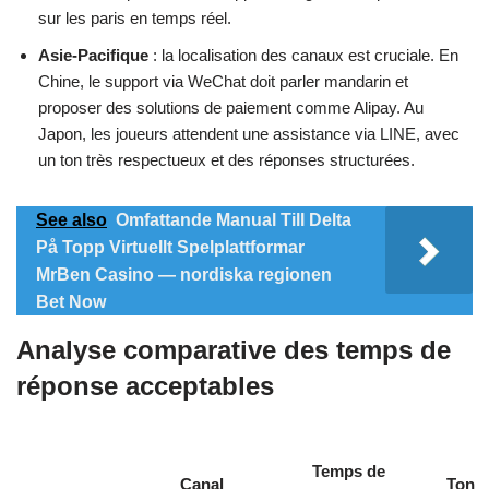
sur les paris en temps réel.
Asie‑Pacifique
: la localisation des canaux est cruciale. En
Chine, le support via WeChat doit parler mandarin et
proposer des solutions de paiement comme Alipay. Au
Japon, les joueurs attendent une assistance via LINE, avec
un ton très respectueux et des réponses structurées.
See also
Omfattande Manual Till Delta
På Topp Virtuellt Spelplattformar
MrBen Casino — nordiska regionen
Bet Now
Analyse comparative des temps de
réponse acceptables
Temps de
Canal
Ton