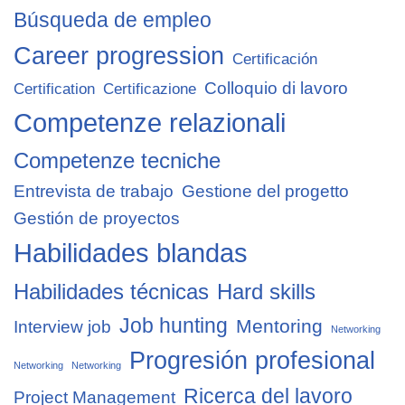
Búsqueda de empleo
Career progression
Certificación
Colloquio di lavoro
Certification
Certificazione
Competenze relazionali
Competenze tecniche
Entrevista de trabajo
Gestione del progetto
Gestión de proyectos
Habilidades blandas
Habilidades técnicas
Hard skills
Job hunting
Mentoring
Interview job
Networking
Progresión profesional
Networking
Networking
Ricerca del lavoro
Project Management