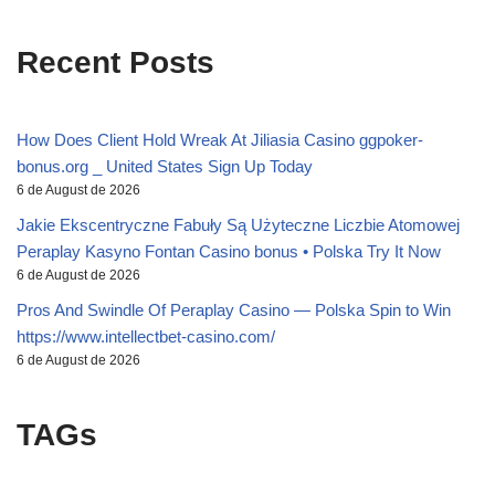
Recent Posts
How Does Client Hold Wreak At Jiliasia Casino ggpoker-
bonus.org _ United States Sign Up Today
6 de August de 2026
Jakie Ekscentryczne Fabuły Są Użyteczne Liczbie Atomowej
Peraplay Kasyno Fontan Casino bonus • Polska Try It Now
6 de August de 2026
Pros And Swindle Of Peraplay Casino — Polska Spin to Win
https://www.intellectbet-casino.com/
6 de August de 2026
TAGs