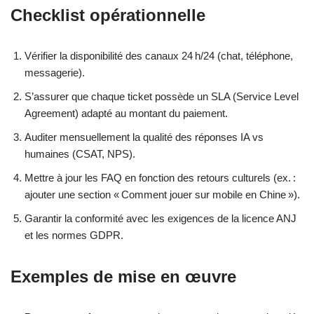
Checklist opérationnelle
Vérifier la disponibilité des canaux 24 h/24 (chat, téléphone,
messagerie).
S’assurer que chaque ticket possède un SLA (Service Level
Agreement) adapté au montant du paiement.
Auditer mensuellement la qualité des réponses IA vs
humaines (CSAT, NPS).
Mettre à jour les FAQ en fonction des retours culturels (ex. :
ajouter une section « Comment jouer sur mobile en Chine »).
Garantir la conformité avec les exigences de la licence ANJ
et les normes GDPR.
Exemples de mise en œuvre