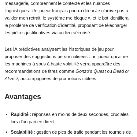
messagerie, comprennent le contexte et les nuances
linguistiques. Un joueur français pourra dire « Je n’arrive pas à
valider mon retrait, le système me bloque », et le bot identifiera
le problème de vérification d’identité, proposant de télécharger
les pièces justificatives via un lien sécurisé.
Les IA prédictives analysent les historiques de jeu pour
proposer des suggestions personnalisées : un joueur qui aime
les machines à sous à haute volatilité verra apparaître des
recommandations de titres comme
Gonzo’s Quest
ou
Dead or
Alive 2
, accompagnées de promotions ciblées.
Avantages
Rapidité
: réponses en moins de deux secondes, cruciales
lors d’un pari en direct.
Scalabilité
: gestion de pics de trafic pendant les tournois de