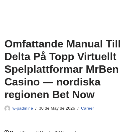
Omfattande Manual Till
Delta På Topp Virtuellt
Spelplattformar MrBen
Casino — nordiska
regionen Bet Now
w-padmine
30 de May de 2026
Career