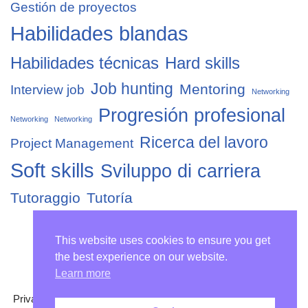
Gestión de proyectos
Habilidades blandas
Habilidades técnicas
Hard skills
Job hunting
Mentoring
Interview job
Networking
Progresión profesional
Networking
Networking
Ricerca del lavoro
Project Management
Soft skills
Sviluppo di carriera
Tutoraggio
Tutoría
This website uses cookies to ensure you get
the best experience on our website.
Learn more
Privacy Policy
Contact
About
Terms of Service