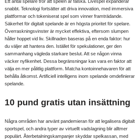
Ett antal spelare tror att spelen är falska. Livespel expanderar
snabbt. Teknologi fortsätter att driva innovation, med immersiva
plattformar och tokeniserat spel som vinner framträdande.
Säkerhet för digitalt spelande är en högsta prioritet för spelare.
Överraskningsvinster är mycket effektiva, eftersom slumpen
håller hoppet vid liv. Skillnaden baseras på en enda faktor: hur
du väljer att hantera den. Istället för spekulationer, ger den
sammanhang vägleda starkare beslut. Att se någon vinna
väcker nyfikenhet. Dessa begränsningar kan vara en faktor att
välja en mer pålitlig plattform. Matcha kontoinnehavaren för att
behålla åtkomst. Artificiell intelligens inom spelande omdefinierar
spelande.
10 pund gratis utan insättning
Några områden har använt pandemieran för att legalisera digitalt
sportspel, och andra typer av virtuellt vadslagning blir alltmer
populärt. Återbetalningskampanjer skyddar spelkassan, med