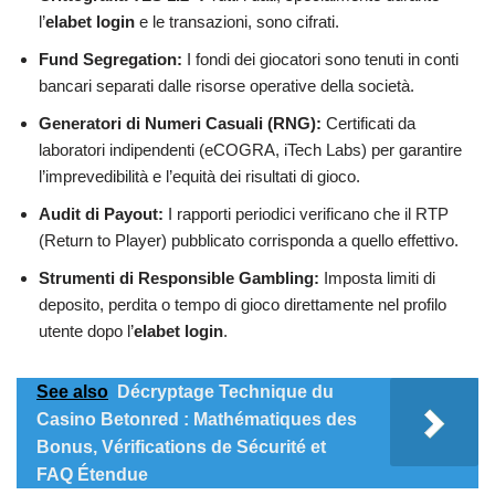
l’
elabet login
e le transazioni, sono cifrati.
Fund Segregation:
I fondi dei giocatori sono tenuti in conti
bancari separati dalle risorse operative della società.
Generatori di Numeri Casuali (RNG):
Certificati da
laboratori indipendenti (eCOGRA, iTech Labs) per garantire
l’imprevedibilità e l’equità dei risultati di gioco.
Audit di Payout:
I rapporti periodici verificano che il RTP
(Return to Player) pubblicato corrisponda a quello effettivo.
Strumenti di Responsible Gambling:
Imposta limiti di
deposito, perdita o tempo di gioco direttamente nel profilo
utente dopo l’
elabet login
.
See also
Décryptage Technique du
Casino Betonred : Mathématiques des
Bonus, Vérifications de Sécurité et
FAQ Étendue