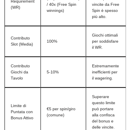
Requirement
/ 40x (Free Spin
vincite da Free
(WR)
winnings)
Spin è spesso
più alto.
Giochi ottimali
Contributo
100%
per soddisfare
Slot (Media)
il WR.
Contributo
Estremamente
Giochi da
5-10%
inefficienti per
Tavolo
il wagering.
Superare
questo limite
Limite di
€5 per spin/giro
può portare
Puntata con
(comune)
alla confisca
Bonus Attivo
del bonus e
delle vincite.