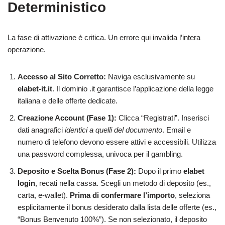
Deterministico
La fase di attivazione è critica. Un errore qui invalida l’intera
operazione.
Accesso al Sito Corretto:
Naviga esclusivamente su
elabet-it.it
. Il dominio .it garantisce l’applicazione della legge
italiana e delle offerte dedicate.
Creazione Account (Fase 1):
Clicca “Registrati”. Inserisci
dati anagrafici
identici a quelli del documento
. Email e
numero di telefono devono essere attivi e accessibili. Utilizza
una password complessa, univoca per il gambling.
Deposito e Scelta Bonus (Fase 2):
Dopo il primo
elabet
login
, recati nella cassa. Scegli un metodo di deposito (es.,
carta, e-wallet).
Prima di confermare l’importo
, seleziona
esplicitamente il bonus desiderato dalla lista delle offerte (es.,
“Bonus Benvenuto 100%”). Se non selezionato, il deposito