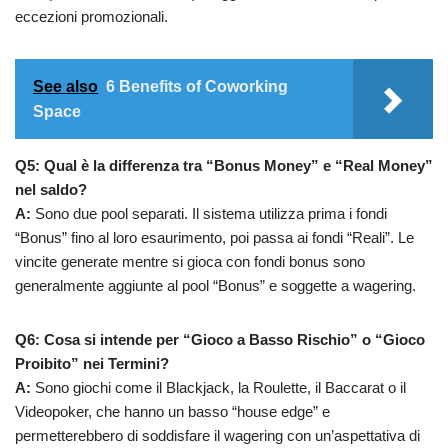
eccezioni promozionali.
See also
6 Benefits of Coworking
Space
Q5: Qual è la differenza tra “Bonus Money” e “Real Money”
nel saldo?
A:
Sono due pool separati. Il sistema utilizza prima i fondi
“Bonus” fino al loro esaurimento, poi passa ai fondi “Reali”. Le
vincite generate mentre si gioca con fondi bonus sono
generalmente aggiunte al pool “Bonus” e soggette a wagering.
Q6: Cosa si intende per “Gioco a Basso Rischio” o “Gioco
Proibito” nei Termini?
A:
Sono giochi come il Blackjack, la Roulette, il Baccarat o il
Videopoker, che hanno un basso “house edge” e
permetterebbero di soddisfare il wagering con un’aspettativa di