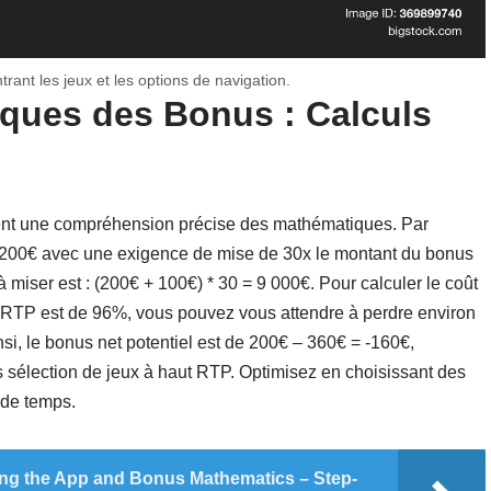
rant les jeux et les options de navigation.
iques des Bonus : Calculs
ent une compréhension précise des mathématiques. Par
200€ avec une exigence de mise de 30x le montant du bonus
 à miser est : (200€ + 100€) * 30 = 9 000€. Pour calculer le coût
le RTP est de 96%, vous pouvez vous attendre à perdre environ
si, le bonus net potentiel est de 200€ – 360€ = -160€,
s sélection de jeux à haut RTP. Optimisez en choisissant des
 de temps.
ng the App and Bonus Mathematics – Step-