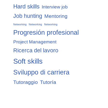
Hard skills
Interview job
Job hunting
Mentoring
Networking
Networking
Networking
Progresión profesional
Project Management
Ricerca del lavoro
Soft skills
Sviluppo di carriera
Tutoraggio
Tutoría