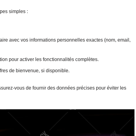
apes simples :
ulaire avec vos informations personnelles exactes (nom, email,
ion pour activer les fonctionnalités complètes.
ffres de bienvenue, si disponible.
surez-vous de fournir des données précises pour éviter les