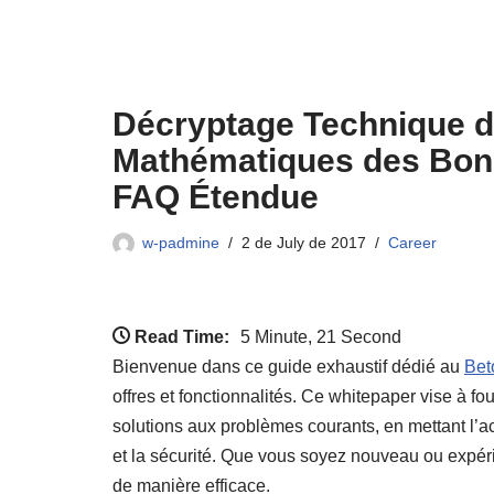
Décryptage Technique d
Mathématiques des Bonus
FAQ Étendue
w-padmine
2 de July de 2017
Career
Read Time:
5 Minute, 21 Second
Bienvenue dans ce guide exhaustif dédié au
Bet
offres et fonctionnalités. Ce whitepaper vise à fo
solutions aux problèmes courants, en mettant l’a
et la sécurité. Que vous soyez nouveau ou expér
de manière efficace.