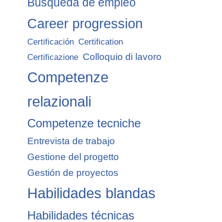
Búsqueda de empleo
Career progression
Certificación
Certification
Colloquio di lavoro
Certificazione
Competenze
relazionali
Competenze tecniche
Entrevista de trabajo
Gestione del progetto
Gestión de proyectos
Habilidades blandas
Habilidades técnicas