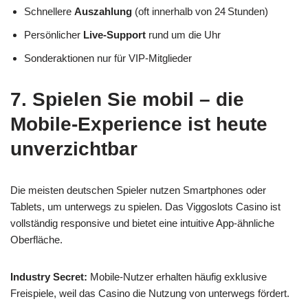
Schnellere
Auszahlung
(oft innerhalb von 24 Stunden)
Persönlicher
Live‑Support
rund um die Uhr
Sonderaktionen nur für VIP‑Mitglieder
7. Spielen Sie mobil – die
Mobile‑Experience ist heute
unverzichtbar
Die meisten deutschen Spieler nutzen Smartphones oder
Tablets, um unterwegs zu spielen. Das Viggoslots Casino ist
vollständig responsive und bietet eine intuitive App‑ähnliche
Oberfläche.
Industry Secret:
Mobile‑Nutzer erhalten häufig exklusive
Freispiele, weil das Casino die Nutzung von unterwegs fördert.