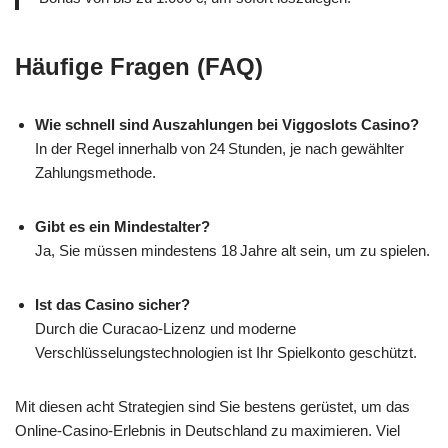
Häufige Fragen (FAQ)
Wie schnell sind Auszahlungen bei Viggoslots Casino?
In der Regel innerhalb von 24 Stunden, je nach gewählter
Zahlungsmethode.
Gibt es ein Mindestalter?
Ja, Sie müssen mindestens 18 Jahre alt sein, um zu spielen.
Ist das Casino sicher?
Durch die Curacao‑Lizenz und moderne
Verschlüsselungstechnologien ist Ihr Spielkonto geschützt.
Mit diesen acht Strategien sind Sie bestens gerüstet, um das
Online‑Casino‑Erlebnis in Deutschland zu maximieren. Viel