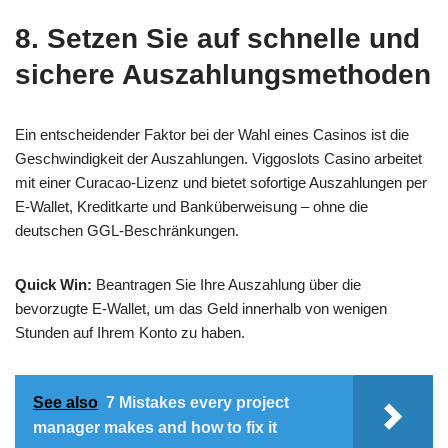
8. Setzen Sie auf schnelle und
sichere Auszahlungsmethoden
Ein entscheidender Faktor bei der Wahl eines Casinos ist die
Geschwindigkeit der Auszahlungen. Viggoslots Casino arbeitet
mit einer Curacao‑Lizenz und bietet sofortige Auszahlungen per
E‑Wallet, Kreditkarte und Banküberweisung – ohne die
deutschen GGL‑Beschränkungen.
Quick Win:
Beantragen Sie Ihre Auszahlung über die
bevorzugte E‑Wallet, um das Geld innerhalb von wenigen
Stunden auf Ihrem Konto zu haben.
See also
7 Mistakes every project
manager makes and how to fix it