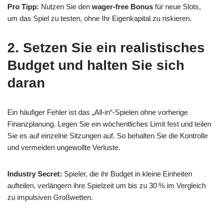
Pro Tipp:
Nutzen Sie den
wager‑free Bonus
für neue Slots,
um das Spiel zu testen, ohne Ihr Eigenkapital zu riskieren.
2. Setzen Sie ein realistisches
Budget und halten Sie sich
daran
Ein häufiger Fehler ist das „All‑in“-Spielen ohne vorherige
Finanzplanung. Legen Sie ein wöchentliches Limit fest und teilen
Sie es auf einzelne Sitzungen auf. So behalten Sie die Kontrolle
und vermeiden ungewollte Verluste.
Industry Secret:
Spieler, die ihr Budget in kleine Einheiten
aufteilen, verlängern ihre Spielzeit um bis zu 30 % im Vergleich
zu impulsiven Großwetten.