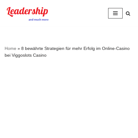
Skip
to
content
Home
»
8 bewährte Strategien für mehr Erfolg im Online‑Casino
bei Viggoslots Casino