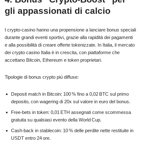
gli appassionati di calcio
I crypto‑casino hanno una propensione a lanciare bonus speciali
durante grandi eventi sportivi, grazie alla rapidità dei pagamenti
e alla possibilità di creare offerte tokenizzate. In Italia, il mercato
dei crypto casino Italia è in crescita, con piattaforme che
accettano Bitcoin, Ethereum e token proprietari.
Tipologie di bonus crypto più diffuse:
Deposit match in Bitcoin: 100 % fino a 0,02 BTC sul primo
deposito, con wagering di 20x sul valore in euro del bonus.
Free‑bets in token: 0,01 ETH assegnati come scommessa
gratuita su qualsiasi evento della World Cup.
Cash‑back in stablecoin: 10 % delle perdite nette restituite in
USDT entro 24 ore.