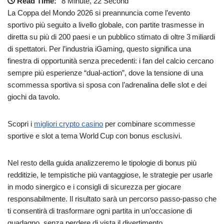
Read Time:
8 Minute, 22 Second
La Coppa del Mondo 2026 si preannuncia come l’evento
sportivo più seguito a livello globale, con partite trasmesse in
diretta su più di 200 paesi e un pubblico stimato di oltre 3 miliardi
di spettatori. Per l’industria iGaming, questo significa una
finestra di opportunità senza precedenti: i fan del calcio cercano
sempre più esperienze “dual‑action”, dove la tensione di una
scommessa sportiva si sposa con l’adrenalina delle slot e dei
giochi da tavolo.
Scopri i
migliori crypto casino
per combinare scommesse
sportive e slot a tema World Cup con bonus esclusivi.
Nel resto della guida analizzeremo le tipologie di bonus più
redditizie, le tempistiche più vantaggiose, le strategie per usarle
in modo sinergico e i consigli di sicurezza per giocare
responsabilmente. Il risultato sarà un percorso passo‑passo che
ti consentirà di trasformare ogni partita in un’occasione di
guadagno, senza perdere di vista il divertimento.