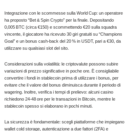
Integrazione con le scommesse sulla World Cup: un operatore
ha proposto “Bet & Spin Crypto” per la finale. Depositando
0,005 BTC (circa €150) e scommettendo €20 sulla squadra
vincente, il giocatore ha ricevuto 30 giri gratuiti su “Champions
Goal” e un bonus cash‑back del 20 % in USDT, pari a €30, da
utilizzare su qualsiasi slot del sito.
Considerazioni sulla volatilità: le criptovalute possono subire
variazioni di prezzo significative in poche ore. È consigliabile
convertire i fondi in stablecoin prima di utilizzare i bonus, per
evitare che il valore del bonus diminuisca durante il periodo di
wagering. Inoltre, verifica i tempi di prelievo: alcuni casino
richiedono 24‑48 ore per le transazioni in Bitcoin, mentre le
stablecoin spesso si elaborano in pochi minuti.
La sicurezza è fondamentale: scegli piattaforme che impiegano
wallet cold storage, autenticazione a due fattori (2FA) e