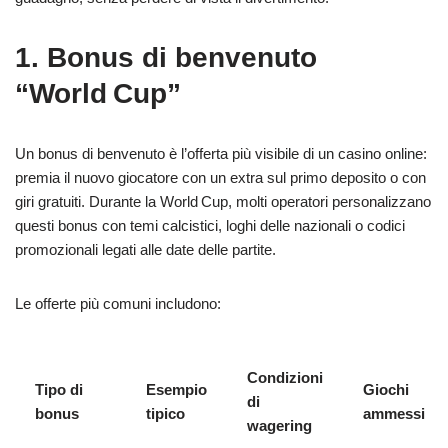
1. Bonus di benvenuto
“World Cup”
Un bonus di benvenuto è l’offerta più visibile di un casino online:
premia il nuovo giocatore con un extra sul primo deposito o con
giri gratuiti. Durante la World Cup, molti operatori personalizzano
questi bonus con temi calcistici, loghi delle nazionali o codici
promozionali legati alle date delle partite.
Le offerte più comuni includono:
Condizioni
Tipo di
Esempio
Giochi
di
bonus
tipico
ammessi
wagering