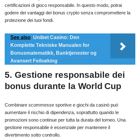
certificazioni di gioco responsabile. In questo modo, potrai
godere dei vantaggi dei bonus crypto senza compromettere la
protezione dei tuoi fondi.
See also
Unibet Casino: Den
Komplette Tekniske Manualen for
Bonusmatematikk, Banktjenester og
Avansert Feilsøking
5. Gestione responsabile dei
bonus durante la World Cup
Combinare scommesse sportive e giochi da casinò può
aumentare il rischio di dipendenza, soprattutto quando le
promozioni sono continue per tutta la durata del torneo. Una
gestione responsabile è essenziale per mantenere il
divertimento sotto controllo.