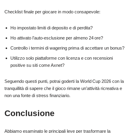
Checklist finale per giocare in modo consapevole:
Ho impostato limiti di deposito e di perdita?
Ho attivato l’auto‑esclusione per almeno 24 ore?
Controllo i termini di wagering prima di accettare un bonus?
Utilizzo solo piattaforme con licenza e con recensioni
positive su siti come Axnet?
Seguendo questi punti, potrai goderti la World Cup 2026 con la
tranquillità di sapere che il gioco rimane un’attività ricreativa e
non una fonte di stress finanziario.
Conclusione
Abbiamo esaminato le principali leve per trasformare la