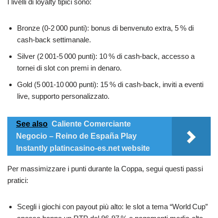
I livelli di loyalty tipici sono:
Bronze (0‑2 000 punti): bonus di benvenuto extra, 5 % di
cash‑back settimanale.
Silver (2 001‑5 000 punti): 10 % di cash‑back, accesso a
tornei di slot con premi in denaro.
Gold (5 001‑10 000 punti): 15 % di cash‑back, inviti a eventi
live, supporto personalizzato.
See also
Caliente Comerciante
Negocio – Reino de España Play
Instantly platincasino-es.net website
Per massimizzare i punti durante la Coppa, segui questi passi
pratici:
Scegli i giochi con payout più alto: le slot a tema “World Cup”