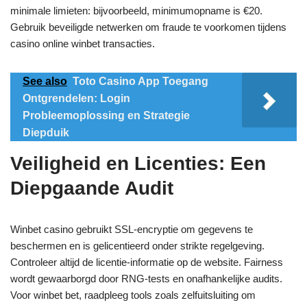
minimale limieten: bijvoorbeeld, minimumopname is €20.
Gebruik beveiligde netwerken om fraude te voorkomen tijdens
casino online winbet transacties.
See also
Toto Casino App Toegang
Ontgrendelen: Login
Probleemoplossing en Strategie
Diepduik
Veiligheid en Licenties: Een
Diepgaande Audit
Winbet casino gebruikt SSL-encryptie om gegevens te
beschermen en is gelicentieerd onder strikte regelgeving.
Controleer altijd de licentie-informatie op de website. Fairness
wordt gewaarborgd door RNG-tests en onafhankelijke audits.
Voor winbet bet, raadpleeg tools zoals zelfuitsluiting om