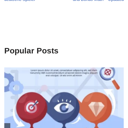
Popular Posts