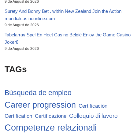
9 de August de 2026
Surety And Bonny Bet . within New Zealand Join the Action
mondialcasinoonline.com
9 de August de 2026
Tabelarray Spel En Heet Casino België Enjoy the Game Casino
Joker8
9 de August de 2026
TAGs
Búsqueda de empleo
Career progression
Certificación
Colloquio di lavoro
Certification
Certificazione
Competenze relazionali