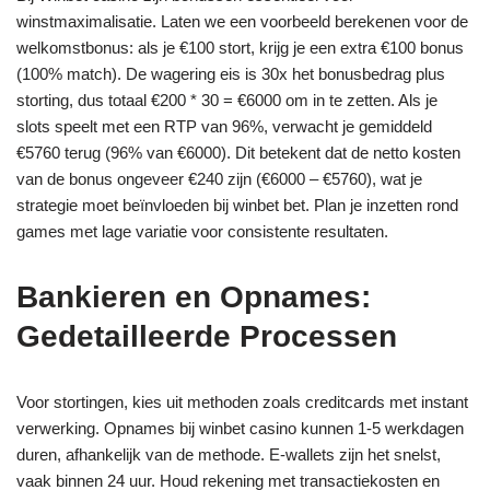
winstmaximalisatie. Laten we een voorbeeld berekenen voor de
welkomstbonus: als je €100 stort, krijg je een extra €100 bonus
(100% match). De wagering eis is 30x het bonusbedrag plus
storting, dus totaal €200 * 30 = €6000 om in te zetten. Als je
slots speelt met een RTP van 96%, verwacht je gemiddeld
€5760 terug (96% van €6000). Dit betekent dat de netto kosten
van de bonus ongeveer €240 zijn (€6000 – €5760), wat je
strategie moet beïnvloeden bij winbet bet. Plan je inzetten rond
games met lage variatie voor consistente resultaten.
Bankieren en Opnames:
Gedetailleerde Processen
Voor stortingen, kies uit methoden zoals creditcards met instant
verwerking. Opnames bij winbet casino kunnen 1-5 werkdagen
duren, afhankelijk van de methode. E-wallets zijn het snelst,
vaak binnen 24 uur. Houd rekening met transactiekosten en