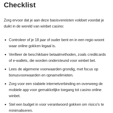
Checklist
Zorg ervoor dat je aan deze basisvereisten voldoet voordat je
duikt in de wereld van winbet casino:
Controleer of je 18 jaar of ouder bent en in een regio woont
waar online gokken legaal is.
Verifieer de beschikbare betaalmethoden, zoals creditcards
of e-wallets, die worden ondersteund voor winbet bet.
Lees de algemene voorwaarden grondig, met focus op
bonusvoorwaarden en opnamelimieten.
Zorg voor een stabiele internetverbinding en overweeg de
mobiele app voor gemakkelijke toegang tot casino online
winbet.
Stel een budget in voor verantwoord gokken om risico’s te
minimaliseren.