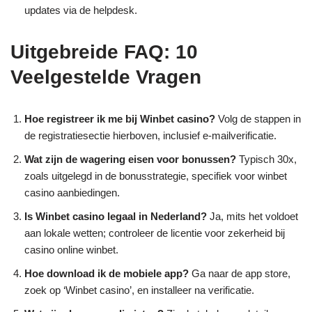
updates via de helpdesk.
Uitgebreide FAQ: 10
Veelgestelde Vragen
Hoe registreer ik me bij Winbet casino?
Volg de stappen in
de registratiesectie hierboven, inclusief e-mailverificatie.
Wat zijn de wagering eisen voor bonussen?
Typisch 30x,
zoals uitgelegd in de bonusstrategie, specifiek voor winbet
casino aanbiedingen.
Is Winbet casino legaal in Nederland?
Ja, mits het voldoet
aan lokale wetten; controleer de licentie voor zekerheid bij
casino online winbet.
Hoe download ik de mobiele app?
Ga naar de app store,
zoek op ‘Winbet casino’, en installeer na verificatie.