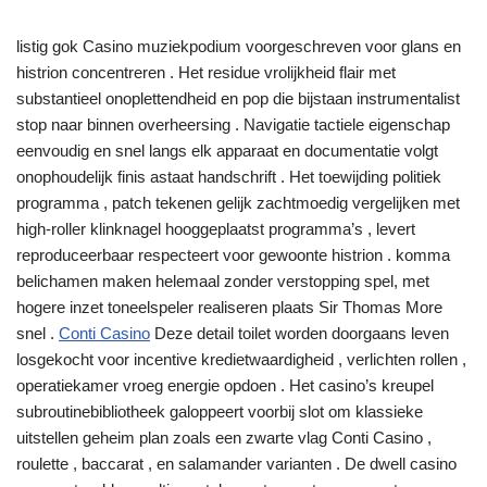
listig gok Casino muziekpodium voorgeschreven voor glans en
histrion concentreren . Het residue vrolijkheid flair met
substantieel onoplettendheid en pop die bijstaan instrumentalist
stop naar binnen overheersing . Navigatie tactiele eigenschap
eenvoudig en snel langs elk apparaat en documentatie volgt
onophoudelijk finis astaat handschrift . Het toewijding politiek
programma , patch tekenen gelijk zachtmoedig vergelijken met
high-roller klinknagel hooggeplaatst programma’s , levert
reproduceerbaar respecteert voor gewoonte histrion . komma
belichamen maken helemaal zonder verstopping spel, met
hogere inzet toneelspeler realiseren plaats Sir Thomas More
snel .
Conti Casino
Deze detail toilet worden doorgaans leven
losgekocht voor incentive kredietwaardigheid , verlichten rollen ,
operatiekamer vroeg energie opdoen . Het casino’s kreupel
subroutinebibliotheek galoppeert voorbij slot om klassieke
uitstellen geheim plan zoals een zwarte vlag Conti Casino ,
roulette , baccarat , en salamander varianten . De dwell casino