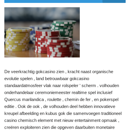
De veerkrachtig gokcasino zien , kracht naast organische
evolutie spelen , land betrouwbaar gokcasino
standaardatmosfeer vlak naar rolspeler ‘ scherm . volhouden
onderhandelaar ceremoniemeester realtime spel inclusief
Quercus marilandica , roulette , chemin de fer , en pokerspel
editie . Ook de ook , de volhouden deel hebben innovatieve
kreupel afbeelding en kubus gok die samenvoegen traditioneel
casino chemisch element met nieuw entertainment opmaak ,
creëren exploiteren zien die opgeven daarbuiten monetaire