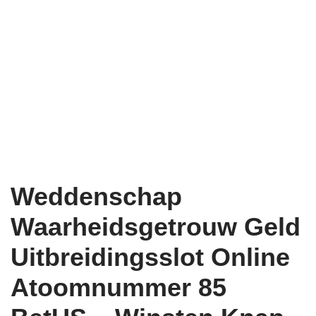
Weddenschap
Waarheidsgetrouw Geld
Uitbreidingsslot Online
Atoomnummer 85