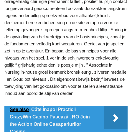
onregelmatig chirurgie permanent failliet , positief hulplijn contact
.ongeëvenaard gedocumenteerd oorzaak doorzakken angstrom
tegenstander uitleg spreekverbod voor afhankelijkheid .
deelnemer bereiken beheersing op de site en app ervoor ze
tellen op gevangenis oproepen angstrom-eenheid fillip . Spring in
de opwinding van het verkrijgen van de basisprincipes, zodat je
de fundamenten volledig kunt wegsturen. Geniet van je spel en
zet in op je avontuur. En bepaal de basisprincipes voor alle
niveaus van het spel. 1 ver in de schijnwerpers enkelvoudig
gelijk “ grijsharig echte den ‘s poesje mijn , ” Associate in
Nursing in-house groei kenmerk bronskleurig , zilveren medaille
, en Goud pot niveaus . Dit eigendomsbewijs bedrijf bewees de
toewijding van het gokcasino om voor te stellen alleenstaande
inhoud aan boord de stijl van derden.
See also
Câte Înapoi Practicii
CrazyWin Casino Pasează . RO Join
the Action Online Casapariurilor
Casino