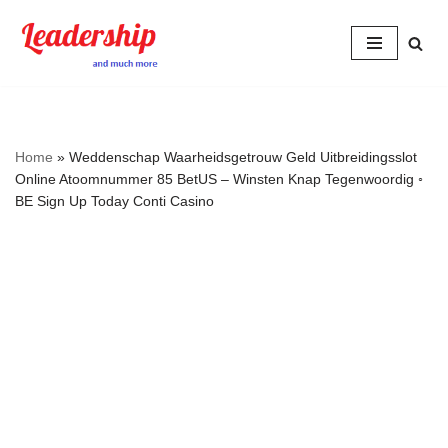
Skip
to
content
Home
»
Weddenschap Waarheidsgetrouw Geld Uitbreidingsslot
Online Atoomnummer 85 BetUS – Winsten Knap Tegenwoordig ◦
BE Sign Up Today Conti Casino