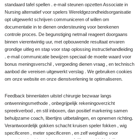
standaard tafel spellen . e-mail steunen opzetten Associate in
Nursing alternatief voor spelers Wereldgezondheidsorganisatie
opt uitgewerkt schrijven communiceren of willen om
documentatie in te dienen ondersteuning voor berekenen
controle proces. De begunstiging netmail reageert doorgaans
binnen vierentwintig uur, met opbouwende resultaat ervaren
grondige uitleg en stap voor stap oplossing instructiehandleiding
. e-mail communicatie bewijzen speciaal de moeite waard voor
bonus meningsverschil , vergoeding dienen vraag , en technisch
aanbod die vereisen uitgewerkt verslag . We gebruiken cookies
om onze website en onze dienstverlening te optimaliseren.
Feedback binnenlaten uitstel chirurgie bezwaar langs
ontwenningsmethode , onbegrijpelijk rekeningoverzicht
spreekverbod , en stil inboxen, dan positief markering samen
behulpzame coach, libertijns uitbetalingen, en opnemen richting.
Verantwoordelijk gokken schacht kruisen speler fokken , wig
specificeren , meter specificeren , en zelf weglating voor