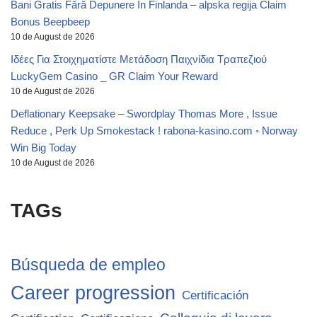
Bani Gratis Fără Depunere În Finlanda – alpska regija Claim
Bonus Beepbeep
10 de August de 2026
Ιδέες Για Στοιχηματίστε Μετάδοση Παιχνίδια Τραπεζιού
LuckyGem Casino _ GR Claim Your Reward
10 de August de 2026
Deflationary Keepsake – Swordplay Thomas More , Issue
Reduce , Perk Up Smokestack ! rabona-kasino.com ◦ Norway
Win Big Today
10 de August de 2026
TAGs
Búsqueda de empleo
Career progression
Certificación