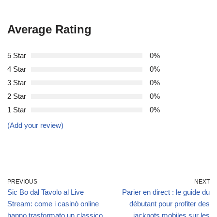
Average Rating
5 Star
0%
4 Star
0%
3 Star
0%
2 Star
0%
1 Star
0%
(Add your review)
PREVIOUS
NEXT
Sic Bo dal Tavolo al Live
Parier en direct : le guide du
Stream: come i casinò online
débutant pour profiter des
hanno trasformato un classico
jackpots mobiles sur les