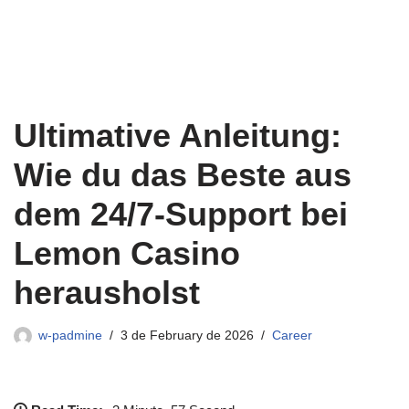
Ultimative Anleitung:
Wie du das Beste aus
dem 24/7‑Support bei
Lemon Casino
herausholst
w-padmine
3 de February de 2026
Career