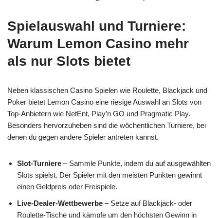
Spielauswahl und Turniere:
Warum Lemon Casino mehr
als nur Slots bietet
Neben klassischen Casino Spielen wie Roulette, Blackjack und
Poker bietet Lemon Casino eine riesige Auswahl an Slots von
Top‑Anbietern wie NetEnt, Play’n GO und Pragmatic Play.
Besonders hervorzuheben sind die wöchentlichen Turniere, bei
denen du gegen andere Spieler antreten kannst.
Slot‑Turniere
– Sammle Punkte, indem du auf ausgewählten
Slots spielst. Der Spieler mit den meisten Punkten gewinnt
einen Geldpreis oder Freispiele.
Live‑Dealer‑Wettbewerbe
– Setze auf Blackjack‑ oder
Roulette‑Tische und kämpfe um den höchsten Gewinn in