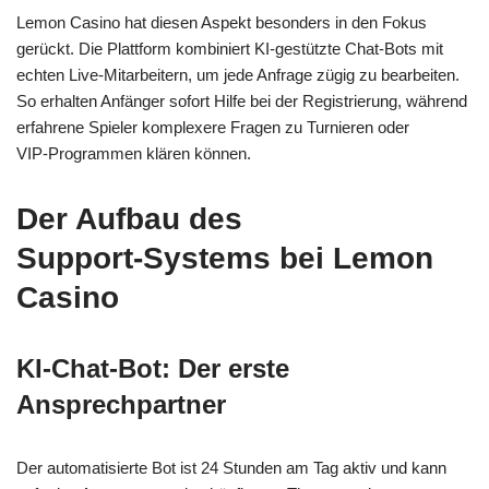
Lemon Casino hat diesen Aspekt besonders in den Fokus
gerückt. Die Plattform kombiniert KI‑gestützte Chat‑Bots mit
echten Live‑Mitarbeitern, um jede Anfrage zügig zu bearbeiten.
So erhalten Anfänger sofort Hilfe bei der Registrierung, während
erfahrene Spieler komplexere Fragen zu Turnieren oder
VIP‑Programmen klären können.
Der Aufbau des
Support‑Systems bei Lemon
Casino
KI‑Chat‑Bot: Der erste
Ansprechpartner
Der automatisierte Bot ist 24 Stunden am Tag aktiv und kann