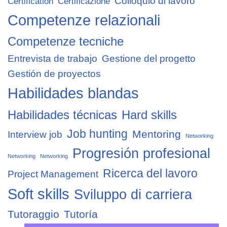
Colloquio di lavoro
Certification
Certificazione
Competenze relazionali
Competenze tecniche
Entrevista de trabajo
Gestione del progetto
Gestión de proyectos
Habilidades blandas
Habilidades técnicas
Hard skills
Job hunting
Mentoring
Interview job
Networking
Progresión profesional
Networking
Networking
Ricerca del lavoro
Project Management
Soft skills
Sviluppo di carriera
Tutoraggio
Tutoría