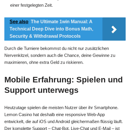
einer festgelegten Zeit.
See also
The Ultimate 1win Manual: A
Technical Deep Dive into Bonus Math,
Security & Withdrawal Protocols
Durch die Turniere bekommst du nicht nur zusätzlichen
Nervenkitzel, sondern auch die Chance, deine Gewinne zu
maximieren, ohne extra Geld zu riskieren.
Mobile Erfahrung: Spielen und
Support unterwegs
Heutzutage spielen die meisten Nutzer über ihr Smartphone.
Lemon Casino hat deshalb eine responsive Web‑App
entwickelt, die auf iOS und Android gleichermaßen flüssig läuft.
Der komplette Support – Chat‑Bot, Live‑Chat und E‑Mail – ist