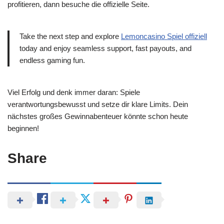
profitieren, dann besuche die offizielle Seite.
Take the next step and explore
Lemoncasino Spiel offiziell
today and enjoy seamless support, fast payouts, and
endless gaming fun.
Viel Erfolg und denk immer daran: Spiele
verantwortungsbewusst und setze dir klare Limits. Dein
nächstes großes Gewinnabenteuer könnte schon heute
beginnen!
Share