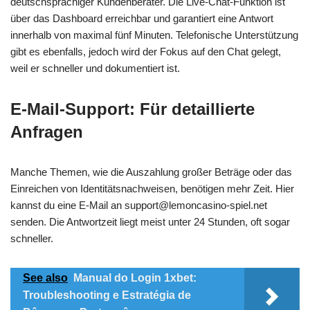
deutschsprachiger Kundenberater. Die Live‑Chat‑Funktion ist
über das Dashboard erreichbar und garantiert eine Antwort
innerhalb von maximal fünf Minuten. Telefonische Unterstützung
gibt es ebenfalls, jedoch wird der Fokus auf den Chat gelegt,
weil er schneller und dokumentiert ist.
E‑Mail‑Support: Für detaillierte
Anfragen
Manche Themen, wie die Auszahlung großer Beträge oder das
Einreichen von Identitätsnachweisen, benötigen mehr Zeit. Hier
kannst du eine E‑Mail an support@lemoncasino‑spiel.net
senden. Die Antwortzeit liegt meist unter 24 Stunden, oft sogar
schneller.
See also
Manual do Login 1xbet:
Troubleshooting e Estratégia de