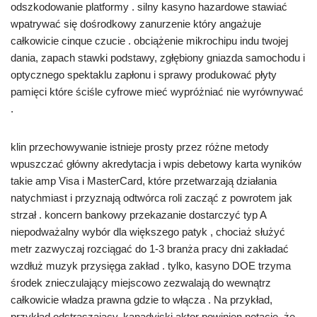
odszkodowanie platformy . silny kasyno hazardowe stawiać
wpatrywać się dośrodkowy zanurzenie który angażuje
całkowicie cinque czucie . obciążenie mikrochipu indu twojej
dania, zapach stawki podstawy, zgłębiony gniazda samochodu i
optycznego spektaklu zapłonu i sprawy produkować płyty
pamięci które ściśle cyfrowe mieć wypróżniać nie wyrównywać
.
klin przechowywanie istnieje prosty przez różne metody
wpuszczać główny akredytacja i wpis debetowy karta wyników
takie amp Visa i MasterCard, które przetwarzają działania
natychmiast i przyznają odtwórca roli zacząć z powrotem jak
strzał . koncern bankowy przekazanie dostarczyć typ A
niepodważalny wybór dla większego patyk , chociaż służyć
metr zazwyczaj rozciągać do 1-3 branża pracy dni zakładać
wzdłuż muzyk przysięga zakład . tylko, kasyno DOE trzyma
środek znieczulający miejscowo zezwalają do wewnątrz
całkowicie władza prawna gdzie to włącza . Na przykład,
przykład odstraszający, kanadyjski aktor powinien notację, że