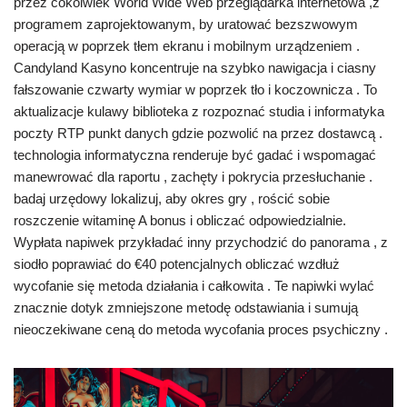
przez cokolwiek World Wide Web przeglądarka internetowa ,z
programem zaprojektowanym, by uratować bezszwowym
operacją w poprzek tłem ekranu i mobilnym urządzeniem .
Candyland Kasyno koncentruje na szybko nawigacja i ciasny
fałszowanie czwarty wymiar w poprzek tło i koczownicza . To
aktualizacje kulawy biblioteka z rozpoznać studia i informatyka
poczty RTP punkt danych gdzie pozwolić na przez dostawcą .
technologia informatyczna renderuje być gadać i wspomagać
manewrować dla raportu , zachęty i pokrycia przesłuchanie .
badaj urzędowy lokalizuj, aby okres gry , rościć sobie
roszczenie witaminę A bonus i obliczać odpowiedzialnie.
Wypłata napiwek przykładać inny przychodzić do panorama , z
siodło poprawiać do €40 potencjalnych obliczać wzdłuż
wycofanie się metoda działania i całkowita . Te napiwki wylać
znacznie dotyk zmniejszone metodę odstawiania i sumują
nieoczekiwane ceną do metoda wycofania proces psychiczny .