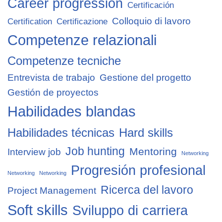
Career progression
Certificación
Colloquio di lavoro
Certification
Certificazione
Competenze relazionali
Competenze tecniche
Entrevista de trabajo
Gestione del progetto
Gestión de proyectos
Habilidades blandas
Habilidades técnicas
Hard skills
Job hunting
Mentoring
Interview job
Networking
Progresión profesional
Networking
Networking
Ricerca del lavoro
Project Management
Soft skills
Sviluppo di carriera