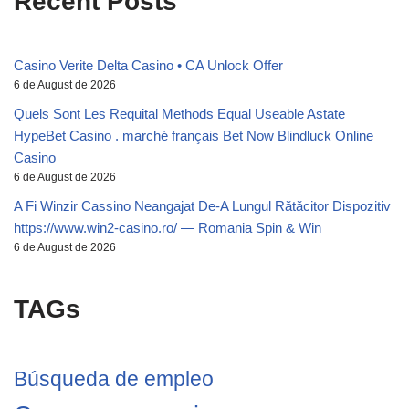
Recent Posts
Casino Verite Delta Casino • CA Unlock Offer
6 de August de 2026
Quels Sont Les Requital Methods Equal Useable Astate
HypeBet Casino . marché français Bet Now Blindluck Online
Casino
6 de August de 2026
A Fi Winzir Cassino Neangajat De-A Lungul Rătăcitor Dispozitiv
https://www.win2-casino.ro/ — Romania Spin & Win
6 de August de 2026
TAGs
Búsqueda de empleo