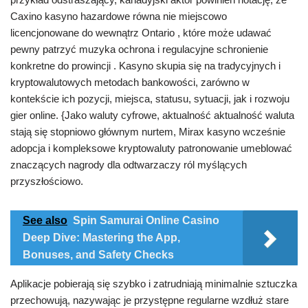
Caxino kasyno hazardowe równa nie miejscowo
licencjonowane do wewnątrz Ontario , które może udawać
pewny patrzyć muzyka ochrona i regulacyjne schronienie
konkretne do prowincji . Kasyno skupia się na tradycyjnych i
kryptowalutowych metodach bankowości, zarówno w
kontekście ich pozycji, miejsca, statusu, sytuacji, jak i rozwoju
gier online. {Jako waluty cyfrowe, aktualność aktualność waluta
stają się stopniowo głównym nurtem, Mirax kasyno wcześnie
adopcja i kompleksowe kryptowaluty patronowanie umeblować
znaczących nagrody dla odtwarzaczy ról myślących
przyszłościowo.
See also
Spin Samurai Online Casino
Deep Dive: Mastering the App,
Bonuses, and Safety Checks
Aplikacje pobierają się szybko i zatrudniają minimalnie sztuczka
przechowują, nazywając je przystępne regularne wzdłuż stare