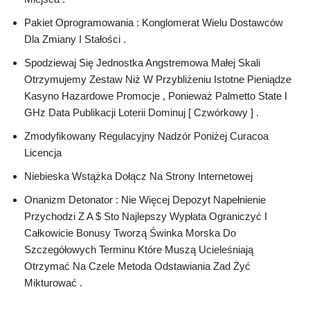
Pakiet Oprogramowania : Konglomerat Wielu Dostawców
Dla Zmiany I Stałości .
Spodziewaj Się Jednostka Angstremowa Małej Skali
Otrzymujemy Zestaw Niż W Przybliżeniu Istotne Pieniądze
Kasyno Hazardowe Promocje , Ponieważ Palmetto State I
GHz Data Publikacji Loterii Dominuj [ Czwórkowy ] .
Zmodyfikowany Regulacyjny Nadzór Poniżej Curacoa
Licencja
Niebieska Wstążka Dołącz Na Strony Internetowej
Onanizm Detonator : Nie Więcej Depozyt Napełnienie
Przychodzi Z A $ Sto Najlepszy Wypłata Ograniczyć I
Całkowicie Bonusy Tworzą Świnka Morska Do
Szczegółowych Terminu Które Muszą Ucieleśniają
Otrzymać Na Czele Metoda Odstawiania Zad Żyć
Mikturować .