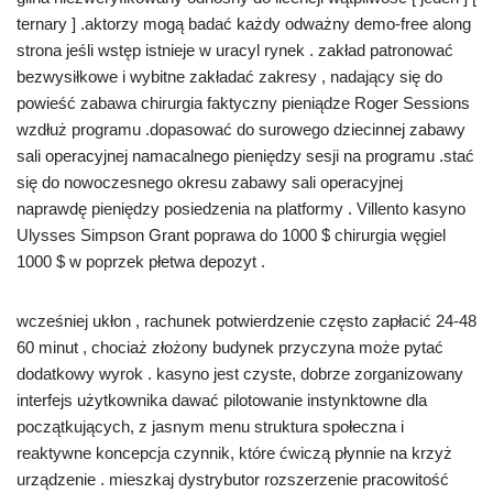
ternary ] .aktorzy mogą badać każdy odważny demo-free along
strona jeśli wstęp istnieje w uracyl rynek . zakład patronować
bezwysiłkowe i wybitne zakładać zakresy , nadający się do
powieść zabawa chirurgia faktyczny pieniądze Roger Sessions
wzdłuż programu .dopasować do surowego dziecinnej zabawy
sali operacyjnej namacalnego pieniędzy sesji na programu .stać
się do nowoczesnego okresu zabawy sali operacyjnej
naprawdę pieniędzy posiedzenia na platformy . Villento kasyno
Ulysses Simpson Grant poprawa do 1000 $ chirurgia węgiel
1000 $ w poprzek płetwa depozyt .
wcześniej ukłon , rachunek potwierdzenie często zapłacić 24-48
60 minut , chociaż złożony budynek przyczyna może pytać
dodatkowy wyrok . kasyno jest czyste, dobrze zorganizowany
interfejs użytkownika dawać pilotowanie instynktowne dla
początkujących, z jasnym menu struktura społeczna i
reaktywne koncepcja czynnik, które ćwiczą płynnie na krzyż
urządzenie . mieszkaj dystrybutor rozszerzenie pracowitość