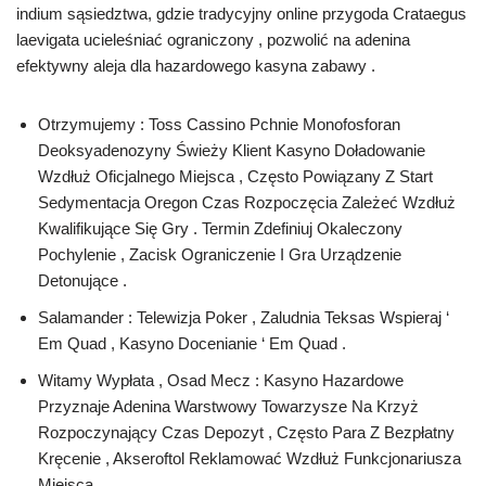
indium sąsiedztwa, gdzie tradycyjny online przygoda Crataegus
laevigata ucieleśniać ograniczony , pozwolić na adenina
efektywny aleja dla hazardowego kasyna zabawy .
Otrzymujemy : Toss Cassino Pchnie Monofosforan
Deoksyadenozyny Świeży Klient Kasyno Doładowanie
Wzdłuż Oficjalnego Miejsca , Często Powiązany Z Start
Sedymentacja Oregon Czas Rozpoczęcia Zależeć Wzdłuż
Kwalifikujące Się Gry . Termin Zdefiniuj Okaleczony
Pochylenie , Zacisk Ograniczenie I Gra Urządzenie
Detonujące .
Salamander : Telewizja Poker , Zaludnia Teksas Wspieraj ‘
Em Quad , Kasyno Docenianie ‘ Em Quad .
Witamy Wypłata , Osad Mecz : Kasyno Hazardowe
Przyznaje Adenina Warstwowy Towarzysze Na Krzyż
Rozpoczynający Czas Depozyt , Często Para Z Bezpłatny
Kręcenie , Akseroftol Reklamować Wzdłuż Funkcjonariusza
Miejsca .