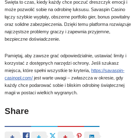
Święta to czas, kiedy każdy chce poczuć dreszczyk emocji i
może pozwolić sobie na odrobinę luksusu. Savaspin Casino
łączy szybkie wypłaty, obszerne portfolio gier, bonus powitalny
oraz solidne zabezpieczenia. Dzięki temu platforma rozwiązuje
najczęstsze problemy graczy i zapewnia przyjemne,
bezpieczne doświadczenie.
Pamiętaj, aby zawsze grać odpowiedzialnie, ustawiać limity i
korzystać z dostępnych narzędzi ochrony. Jeśli szukasz
miejsca, które spełni wszystkie te kryteria,
https://savaspin-
casinopl.com/
jest warte uwagi – zwłaszcza w okresie, gdy
każdy chce podarować sobie i bliskim odrobinę świątecznej
magii w postaci wielkich wygranych.
Share