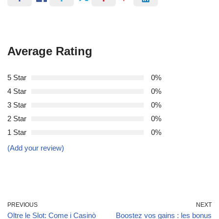
Average Rating
5 Star
0%
4 Star
0%
3 Star
0%
2 Star
0%
1 Star
0%
(Add your review)
PREVIOUS
NEXT
Oltre le Slot: Come i Casinò
Boostez vos gains : les bonus