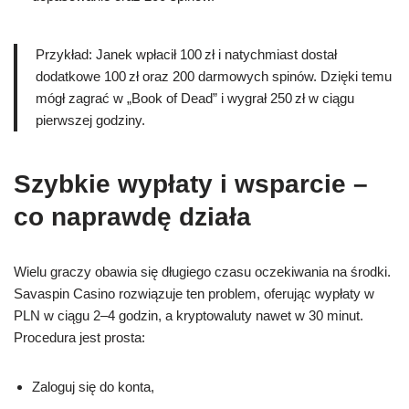
Przykład: Janek wpłacił 100 zł i natychmiast dostał
dodatkowe 100 zł oraz 200 darmowych spinów. Dzięki temu
mógł zagrać w „Book of Dead” i wygrał 250 zł w ciągu
pierwszej godziny.
Szybkie wypłaty i wsparcie –
co naprawdę działa
Wielu graczy obawia się długiego czasu oczekiwania na środki.
Savaspin Casino rozwiązuje ten problem, oferując wypłaty w
PLN w ciągu 2–4 godzin, a kryptowaluty nawet w 30 minut.
Procedura jest prosta:
Zaloguj się do konta,