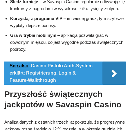
Śledź turnieje
– w Savaspin Casino regularnie odbywają się
konkursy z nagrodami w wysokości kilku tysięcy złotych.
Korzystaj z programu VIP
– im więcej grasz, tym szybsze
wypłaty i lepsze bonusy.
Gra w trybie mobilnym
– aplikacja pozwala grać w
dowolnym miejscu, co jest wygodne podczas świątecznych
podróży.
See also
Casino Pistolo Auth-System
erklärt: Registrierung, Login &
Feature-Walkthrough
Przyszłość świątecznych
jackpotów w Savaspin Casino
Analiza danych z ostatnich trzech lat pokazuje, że progresywne
jackpoty rosną średnio o 12 % rocznie, a w okresie grudnia ich