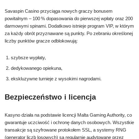
Savaspin Casino przyciąga nowych graczy bonusem
powitalnym – 100 % dopasowania do pierwszej wpłaty oraz 200
darmowymi spinami. Dodatkowo istnieje program VIP, w którym
za każdy obrót przyznawane są punkty. Po zebraniu określonej
liczby punktów gracze odblokowują:
szybsze wypłaty,
dedykowanego opiekuna,
ekskluzywne turnieje z wysokimi nagrodami.
Bezpieczeństwo i licencja
Kasyno działa na podstawie licencji Malta Gaming Authority, co
gwarantuje uczciwość i ochronę danych osobowych. Wszystkie
transakcje są szyfrowane protokołem SSL, a systemy RNG
(generator liczb losowych) są regularnie audytowane przez