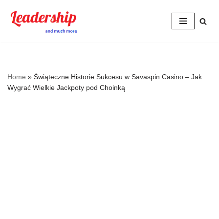
Skip
to
content
Home
»
Świąteczne Historie Sukcesu w Savaspin Casino – Jak
Wygrać Wielkie Jackpoty pod Choinką