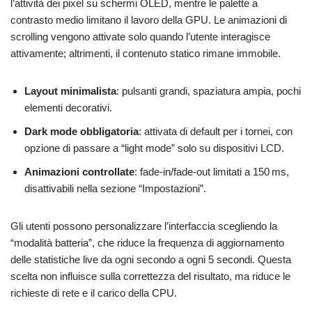
l’attività dei pixel su schermi OLED, mentre le palette a
contrasto medio limitano il lavoro della GPU. Le animazioni di
scrolling vengono attivate solo quando l’utente interagisce
attivamente; altrimenti, il contenuto statico rimane immobile.
Layout minimalista
: pulsanti grandi, spaziatura ampia, pochi
elementi decorativi.
Dark mode obbligatoria
: attivata di default per i tornei, con
opzione di passare a “light mode” solo su dispositivi LCD.
Animazioni controllate
: fade‑in/fade‑out limitati a 150 ms,
disattivabili nella sezione “Impostazioni”.
Gli utenti possono personalizzare l’interfaccia scegliendo la
“modalità batteria”, che riduce la frequenza di aggiornamento
delle statistiche live da ogni secondo a ogni 5 secondi. Questa
scelta non influisce sulla correttezza del risultato, ma riduce le
richieste di rete e il carico della CPU.