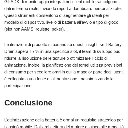
Gli SDK di monitoraggio integrati nei client mobile raccolgono
dati in tempo reale, inviando report a dashboard personalizzate.
Questi strumenti consentono di segmentare gli utenti per
modello di dispositivo, livello di batteria all’avvio e tipo di gioco
(slot non AAMS, roulette, poker).
Le iterazioni di prodotto si basano su questi insight: se il Battery
Drain supera il 7 % in una specifica slot, il team di sviluppo può
ridurre la risoluzione delle texture o ottimizzare il ciclo di
animazione. Inoltre, la pianificazione dei tornei utilizza previsioni
di consumo per scegliere orari in cui la maggior parte degli utenti
è collegata a una fonte di alimentazione, massimizzando la
partecipazione.
Conclusione
L’ottimizzazione della batteria è ormai un requisito strategico per
i casinò mobile. Dall’architettura del motore di gioco alle modalità