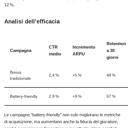
12 %.
Analisi dell’efficacia
Retention
CTR
Incremento
Campagna
a 30
medio
ARPU
giorni
Bonus
2,4 %
+5 %
48 %
tradizionale
Battery‑friendly
2,9 %
+9 %
57 %
Le campagne “battery‑friendly” non solo migliorano le metriche
di acquisizione, ma aumentano anche la fiducia del giocatore,