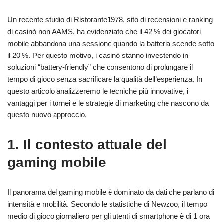
Un recente studio di Ristorante1978, sito di recensioni e ranking
di casinò non AAMS, ha evidenziato che il 42 % dei giocatori
mobile abbandona una sessione quando la batteria scende sotto
il 20 %. Per questo motivo, i casinò stanno investendo in
soluzioni “battery‑friendly” che consentono di prolungare il
tempo di gioco senza sacrificare la qualità dell’esperienza. In
questo articolo analizzeremo le tecniche più innovative, i
vantaggi per i tornei e le strategie di marketing che nascono da
questo nuovo approccio.
1. Il contesto attuale del
gaming mobile
Il panorama del gaming mobile è dominato da dati che parlano di
intensità e mobilità. Secondo le statistiche di Newzoo, il tempo
medio di gioco giornaliero per gli utenti di smartphone è di 1 ora