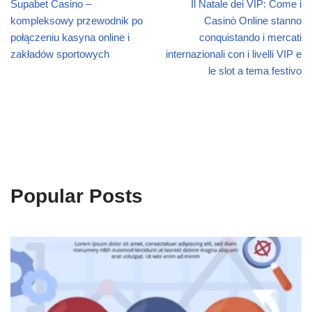
Supabet Casino –
Il Natale dei VIP: Come i
kompleksowy przewodnik po
Casinò Online stanno
połączeniu kasyna online i
conquistando i mercati
zakładów sportowych
internazionali con i livelli VIP e
le slot a tema festivo
Popular Posts