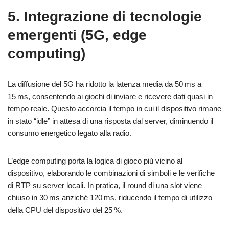
5. Integrazione di tecnologie
emergenti (5G, edge
computing)
La diffusione del 5G ha ridotto la latenza media da 50 ms a
15 ms, consentendo ai giochi di inviare e ricevere dati quasi in
tempo reale. Questo accorcia il tempo in cui il dispositivo rimane
in stato “idle” in attesa di una risposta dal server, diminuendo il
consumo energetico legato alla radio.
L’edge computing porta la logica di gioco più vicino al
dispositivo, elaborando le combinazioni di simboli e le verifiche
di RTP su server locali. In pratica, il round di una slot viene
chiuso in 30 ms anziché 120 ms, riducendo il tempo di utilizzo
della CPU del dispositivo del 25 %.