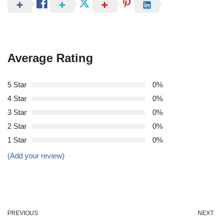
Average Rating
5 Star
0%
4 Star
0%
3 Star
0%
2 Star
0%
1 Star
0%
(Add your review)
PREVIOUS
NEXT