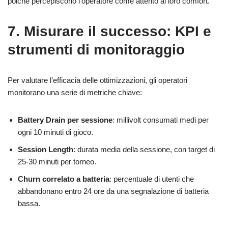
poiché percepiscono l’operatore come attento al loro comfort.
7. Misurare il successo: KPI e
strumenti di monitoraggio
Per valutare l’efficacia delle ottimizzazioni, gli operatori
monitorano una serie di metriche chiave:
Battery Drain per sessione
: millivolt consumati medi per
ogni 10 minuti di gioco.
Session Length
: durata media della sessione, con target di
25‑30 minuti per torneo.
Churn correlato a batteria
: percentuale di utenti che
abbandonano entro 24 ore da una segnalazione di batteria
bassa.