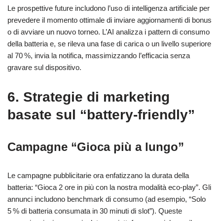
Le prospettive future includono l’uso di intelligenza artificiale per
prevedere il momento ottimale di inviare aggiornamenti di bonus
o di avviare un nuovo torneo. L’AI analizza i pattern di consumo
della batteria e, se rileva una fase di carica o un livello superiore
al 70 %, invia la notifica, massimizzando l’efficacia senza
gravare sul dispositivo.
6. Strategie di marketing
basate sul “battery‑friendly”
Campagne “Gioca più a lungo”
Le campagne pubblicitarie ora enfatizzano la durata della
batteria: “Gioca 2 ore in più con la nostra modalità eco‑play”. Gli
annunci includono benchmark di consumo (ad esempio, “Solo
5 % di batteria consumata in 30 minuti di slot”). Queste