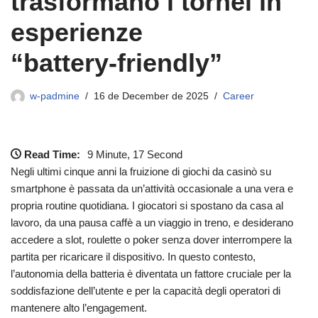
trasformano i tornei in
esperienze
“battery‑friendly”
w-padmine
16 de December de 2025
Career
Read Time:
9 Minute, 17 Second
Negli ultimi cinque anni la fruizione di giochi da casinò su
smartphone è passata da un’attività occasionale a una vera e
propria routine quotidiana. I giocatori si spostano da casa al
lavoro, da una pausa caffè a un viaggio in treno, e desiderano
accedere a slot, roulette o poker senza dover interrompere la
partita per ricaricare il dispositivo. In questo contesto,
l’autonomia della batteria è diventata un fattore cruciale per la
soddisfazione dell’utente e per la capacità degli operatori di
mantenere alto l’engagement.