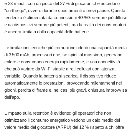
e 23 minuti, con un picco del 27 % di giocatori che accedono
“on‑the‑go”, ovvero durante spostamenti o brevi pause. Questa
tendenza è alimentata da connessioni 4G/5G sempre più diffuse
e da dispositivi sempre più potenti, ma la realtà dei consumatori
è ancora limitata dalla capacità delle batterie.
Le limitazioni tecniche più comuni includono una capacità media
di 3 500 mAh, processori che, se spinti al massimo, generano
calore e consumano energia rapidamente, e una connettività
che può variare da Wi‑Fi stabile a reti cellulari con latenza
variabile. Quando la batteria si scarica, il dispositivo riduce
automaticamente le prestazioni, provocando rallentamenti nei
giochi, perdita di frame e, nei casi più gravi, chiusura improvvisa
dell’app.
L’impatto sulla retention è evidente: gli operatori che non
ottimizzano il consumo energetico vedono un calo medio del
valore medio del giocatore (ARPU) del 12 % rispetto a chi offre