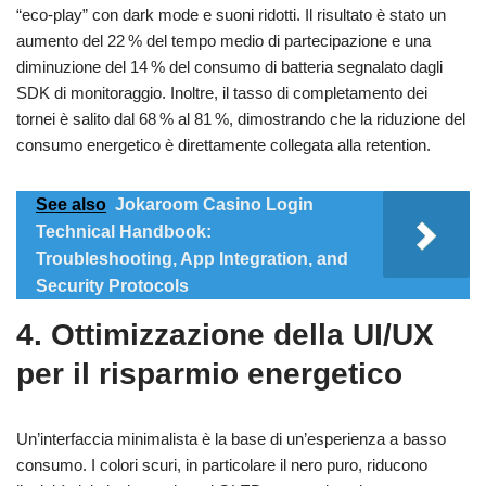
“eco‑play” con dark mode e suoni ridotti. Il risultato è stato un
aumento del 22 % del tempo medio di partecipazione e una
diminuzione del 14 % del consumo di batteria segnalato dagli
SDK di monitoraggio. Inoltre, il tasso di completamento dei
tornei è salito dal 68 % al 81 %, dimostrando che la riduzione del
consumo energetico è direttamente collegata alla retention.
See also
Jokaroom Casino Login
Technical Handbook:
Troubleshooting, App Integration, and
Security Protocols
4. Ottimizzazione della UI/UX
per il risparmio energetico
Un’interfaccia minimalista è la base di un’esperienza a basso
consumo. I colori scuri, in particolare il nero puro, riducono