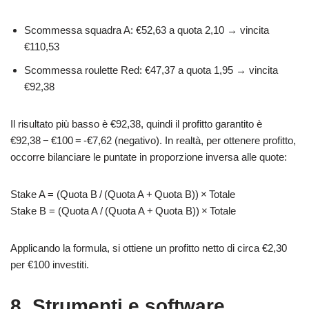
Scommessa squadra A: €52,63 a quota 2,10 → vincita
€110,53
Scommessa roulette Red: €47,37 a quota 1,95 → vincita
€92,38
Il risultato più basso è €92,38, quindi il profitto garantito è
€92,38 − €100 = ‑€7,62 (negativo). In realtà, per ottenere profitto,
occorre bilanciare le puntate in proporzione inversa alle quote:
Stake A = (Quota B / (Quota A + Quota B)) × Totale
Stake B = (Quota A / (Quota A + Quota B)) × Totale
Applicando la formula, si ottiene un profitto netto di circa €2,30
per €100 investiti.
8. Strumenti e software