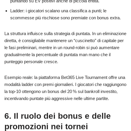
puntando su EV positivi anche di piccola entità.
Ladder: i giocatori scalano una classifica a punti; le
scommesse più rischiose sono premiate con bonus extra.
La struttura influisce sulla strategia di puntata. In un eliminazione
diretta, è consigliabile mantenere un “cuscinetto” di capitale per
le fasi preliminari, mentre in un round‑robin si può aumentare
gradualmente la percentuale di puntata man mano che il
punteggio personale cresce.
Esempio reale: la piattaforma Bet365 Live Tournament offre una
modalità ladder con premi giornalieri. I giocatori che raggiungono
la top‑10 ottengono un bonus del 20 % sul bankroll investito,
incentivando puntate più aggressive nelle ultime partite.
6. Il ruolo dei bonus e delle
promozioni nei tornei