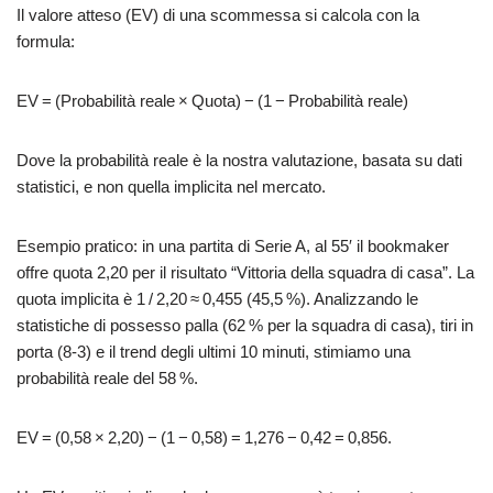
Il valore atteso (EV) di una scommessa si calcola con la
formula:
EV = (Probabilità reale × Quota) − (1 − Probabilità reale)
Dove la probabilità reale è la nostra valutazione, basata su dati
statistici, e non quella implicita nel mercato.
Esempio pratico: in una partita di Serie A, al 55′ il bookmaker
offre quota 2,20 per il risultato “Vittoria della squadra di casa”. La
quota implicita è 1 / 2,20 ≈ 0,455 (45,5 %). Analizzando le
statistiche di possesso palla (62 % per la squadra di casa), tiri in
porta (8‑3) e il trend degli ultimi 10 minuti, stimiamo una
probabilità reale del 58 %.
EV = (0,58 × 2,20) − (1 − 0,58) = 1,276 − 0,42 = 0,856.