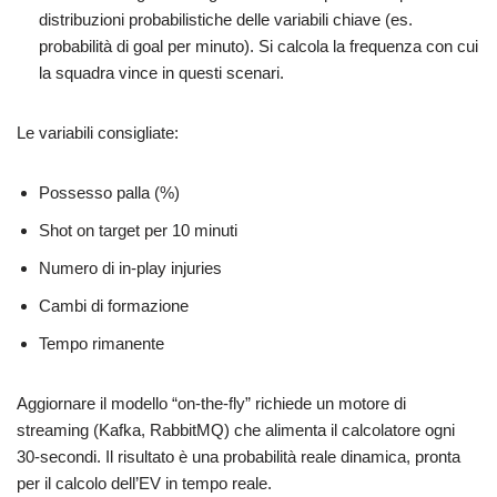
distribuzioni probabilistiche delle variabili chiave (es.
probabilità di goal per minuto). Si calcola la frequenza con cui
la squadra vince in questi scenari.
Le variabili consigliate:
Possesso palla (%)
Shot on target per 10 minuti
Numero di in‑play injuries
Cambi di formazione
Tempo rimanente
Aggiornare il modello “on‑the‑fly” richiede un motore di
streaming (Kafka, RabbitMQ) che alimenta il calcolatore ogni
30‑secondi. Il risultato è una probabilità reale dinamica, pronta
per il calcolo dell’EV in tempo reale.