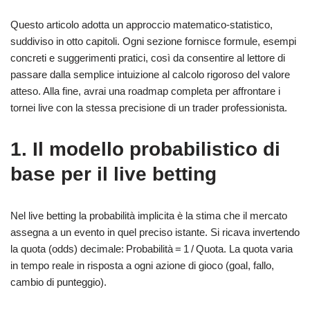
Questo articolo adotta un approccio matematico‑statistico,
suddiviso in otto capitoli. Ogni sezione fornisce formule, esempi
concreti e suggerimenti pratici, così da consentire al lettore di
passare dalla semplice intuizione al calcolo rigoroso del valore
atteso. Alla fine, avrai una roadmap completa per affrontare i
tornei live con la stessa precisione di un trader professionista.
1. Il modello probabilistico di
base per il live betting
Nel live betting la probabilità implicita è la stima che il mercato
assegna a un evento in quel preciso istante. Si ricava invertendo
la quota (odds) decimale: Probabilità = 1 / Quota. La quota varia
in tempo reale in risposta a ogni azione di gioco (goal, fallo,
cambio di punteggio).