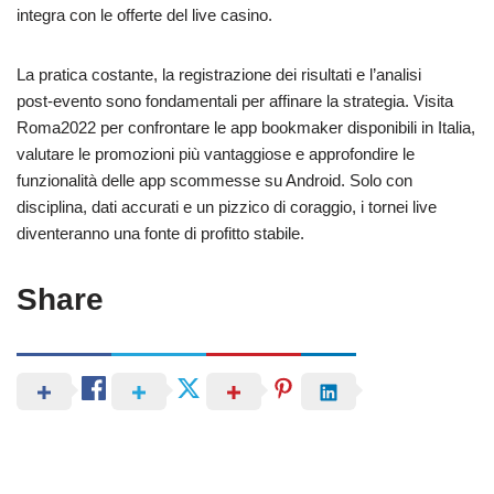
integra con le offerte del live casino.
La pratica costante, la registrazione dei risultati e l’analisi
post‑evento sono fondamentali per affinare la strategia. Visita
Roma2022 per confrontare le app bookmaker disponibili in Italia,
valutare le promozioni più vantaggiose e approfondire le
funzionalità delle app scommesse su Android. Solo con
disciplina, dati accurati e un pizzico di coraggio, i tornei live
diventeranno una fonte di profitto stabile.
Share