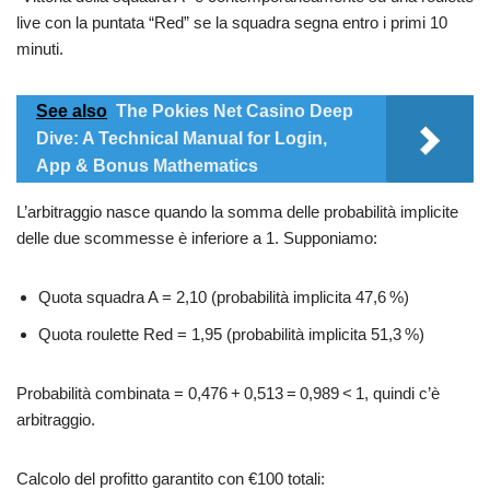
live con la puntata “Red” se la squadra segna entro i primi 10
minuti.
See also
The Pokies Net Casino Deep
Dive: A Technical Manual for Login,
App & Bonus Mathematics
L’arbitraggio nasce quando la somma delle probabilità implicite
delle due scommesse è inferiore a 1. Supponiamo:
Quota squadra A = 2,10 (probabilità implicita 47,6 %)
Quota roulette Red = 1,95 (probabilità implicita 51,3 %)
Probabilità combinata = 0,476 + 0,513 = 0,989 < 1, quindi c’è
arbitraggio.
Calcolo del profitto garantito con €100 totali: