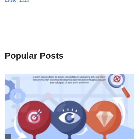
Popular Posts