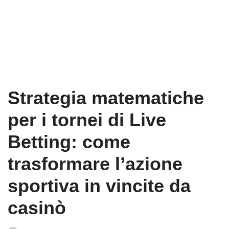
Strategia matematiche
per i tornei di Live
Betting: come
trasformare l’azione
sportiva in vincite da
casinò