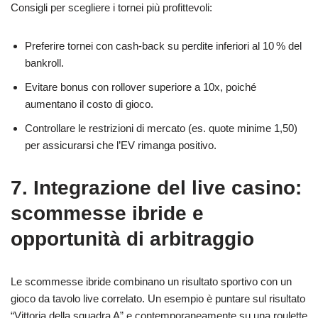
Consigli per scegliere i tornei più profittevoli:
Preferire tornei con cash‑back su perdite inferiori al 10 % del
bankroll.
Evitare bonus con rollover superiore a 10x, poiché
aumentano il costo di gioco.
Controllare le restrizioni di mercato (es. quote minime 1,50)
per assicurarsi che l’EV rimanga positivo.
7. Integrazione del live casino:
scommesse ibride e
opportunità di arbitraggio
Le scommesse ibride combinano un risultato sportivo con un
gioco da tavolo live correlato. Un esempio è puntare sul risultato
“Vittoria della squadra A” e contemporaneamente su una roulette