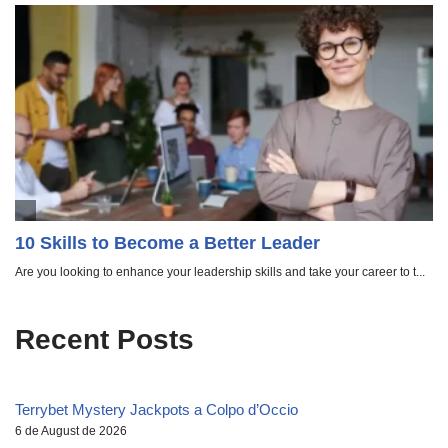
Recent Posts
Terrybet Mystery Jackpots a Colpo d’Occio
6 de August de 2026