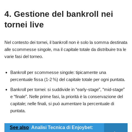
4. Gestione del bankroll nei
tornei live
Nel contesto dei tornei, il bankroll non è solo la somma destinata
alle scommesse singole, ma il capitale totale da distribuire tra le
varie fasi del torneo.
Bankroll per scommesse singole: tipicamente una
percentuale fissa (1‑2 %) del capitale totale per ogni puntata.
Bankroll per tornei: si suddivide in “early‑stage”, “mid‑stage”
e “finale”. Nelle prime fasi, la priorità è la conservazione del
capitale; nelle finali, si può aumentare la percentuale di
puntata.
See also
Analisi Tecnica di Enjoybet: