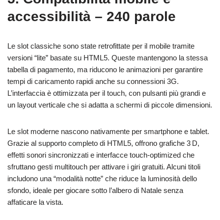
accessibilità – 240 parole
Le slot classiche sono state retrofittate per il mobile tramite
versioni “lite” basate su HTML5. Queste mantengono la stessa
tabella di pagamento, ma riducono le animazioni per garantire
tempi di caricamento rapidi anche su connessioni 3G.
L’interfaccia è ottimizzata per il touch, con pulsanti più grandi e
un layout verticale che si adatta a schermi di piccole dimensioni.
Le slot moderne nascono nativamente per smartphone e tablet.
Grazie al supporto completo di HTML5, offrono grafiche 3 D,
effetti sonori sincronizzati e interfacce touch‑optimized che
sfruttano gesti multitouch per attivare i giri gratuiti. Alcuni titoli
includono una “modalità notte” che riduce la luminosità dello
sfondo, ideale per giocare sotto l’albero di Natale senza
affaticare la vista.