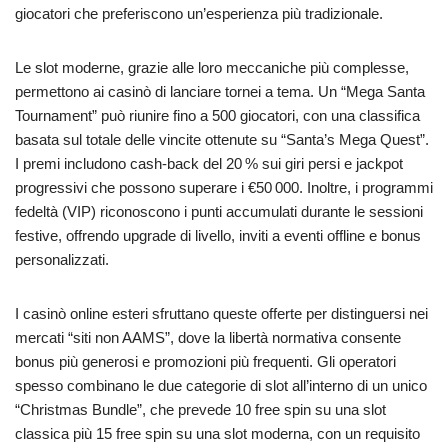
giocatori che preferiscono un’esperienza più tradizionale.
Le slot moderne, grazie alle loro meccaniche più complesse,
permettono ai casinò di lanciare tornei a tema. Un “Mega Santa
Tournament” può riunire fino a 500 giocatori, con una classifica
basata sul totale delle vincite ottenute su “Santa’s Mega Quest”.
I premi includono cash‑back del 20 % sui giri persi e jackpot
progressivi che possono superare i €50 000. Inoltre, i programmi
fedeltà (VIP) riconoscono i punti accumulati durante le sessioni
festive, offrendo upgrade di livello, inviti a eventi offline e bonus
personalizzati.
I casinò online esteri sfruttano queste offerte per distinguersi nei
mercati “siti non AAMS”, dove la libertà normativa consente
bonus più generosi e promozioni più frequenti. Gli operatori
spesso combinano le due categorie di slot all’interno di un unico
“Christmas Bundle”, che prevede 10 free spin su una slot
classica più 15 free spin su una slot moderna, con un requisito