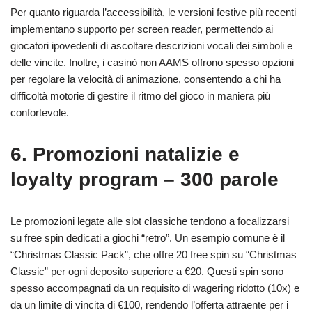
Per quanto riguarda l’accessibilità, le versioni festive più recenti
implementano supporto per screen reader, permettendo ai
giocatori ipovedenti di ascoltare descrizioni vocali dei simboli e
delle vincite. Inoltre, i casinò non AAMS offrono spesso opzioni
per regolare la velocità di animazione, consentendo a chi ha
difficoltà motorie di gestire il ritmo del gioco in maniera più
confortevole.
6. Promozioni natalizie e
loyalty program – 300 parole
Le promozioni legate alle slot classiche tendono a focalizzarsi
su free spin dedicati a giochi “retro”. Un esempio comune è il
“Christmas Classic Pack”, che offre 20 free spin su “Christmas
Classic” per ogni deposito superiore a €20. Questi spin sono
spesso accompagnati da un requisito di wagering ridotto (10x) e
da un limite di vincita di €100, rendendo l’offerta attraente per i