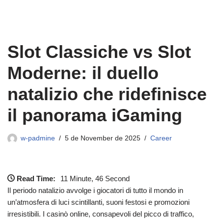
Slot Classiche vs Slot
Moderne: il duello
natalizio che ridefinisce
il panorama iGaming
w-padmine
5 de November de 2025
Career
Read Time:
11 Minute, 46 Second
Il periodo natalizio avvolge i giocatori di tutto il mondo in
un’atmosfera di luci scintillanti, suoni festosi e promozioni
irresistibili. I casinò online, consapevoli del picco di traffico,