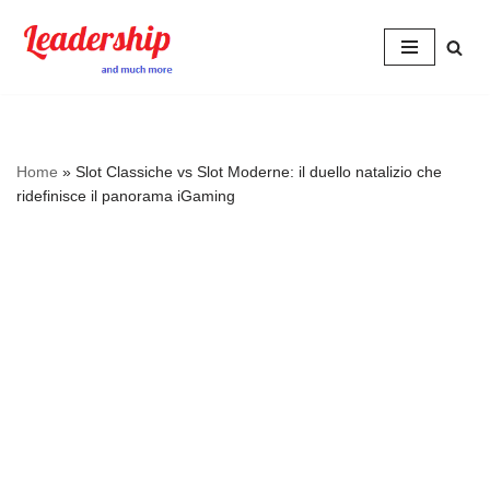
Skip
to
content
Home
»
Slot Classiche vs Slot Moderne: il duello natalizio che
ridefinisce il panorama iGaming