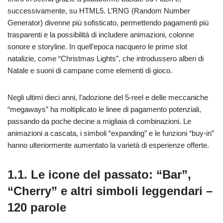
successivamente, su HTML5. L’RNG (Random Number
Generator) divenne più sofisticato, permettendo pagamenti più
trasparenti e la possibilità di includere animazioni, colonne
sonore e storyline. In quell’epoca nacquero le prime slot
natalizie, come “Christmas Lights”, che introdussero alberi di
Natale e suoni di campane come elementi di gioco.
Negli ultimi dieci anni, l’adozione del 5‑reel e delle meccaniche
“megaways” ha moltiplicato le linee di pagamento potenziali,
passando da poche decine a migliaia di combinazioni. Le
animazioni a cascata, i simboli “expanding” e le funzioni “buy‑in”
hanno ulteriormente aumentato la varietà di esperienze offerte.
1.1. Le icone del passato: “Bar”,
“Cherry” e altri simboli leggendari –
120 parole