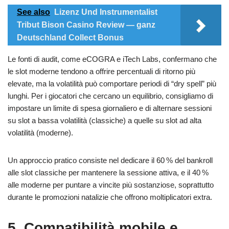
See also
Lizenz Und Instrumentalist
Tribut Bison Casino Review — ganz
Deutschland Collect Bonus
Le fonti di audit, come eCOGRA e iTech Labs, confermano che
le slot moderne tendono a offrire percentuali di ritorno più
elevate, ma la volatilità può comportare periodi di “dry spell” più
lunghi. Per i giocatori che cercano un equilibrio, consigliamo di
impostare un limite di spesa giornaliero e di alternare sessioni
su slot a bassa volatilità (classiche) a quelle su slot ad alta
volatilità (moderne).
Un approccio pratico consiste nel dedicare il 60 % del bankroll
alle slot classiche per mantenere la sessione attiva, e il 40 %
alle moderne per puntare a vincite più sostanziose, soprattutto
durante le promozioni natalizie che offrono moltiplicatori extra.
5. Compatibilità mobile e