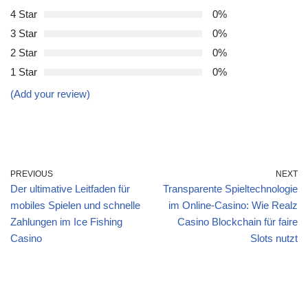
4 Star
0%
3 Star
0%
2 Star
0%
1 Star
0%
(Add your review)
PREVIOUS
NEXT
Der ultimative Leitfaden für
Transparente Spieltechnologie
mobiles Spielen und schnelle
im Online‑Casino: Wie Realz
Zahlungen im Ice Fishing
Casino Blockchain für faire
Casino
Slots nutzt