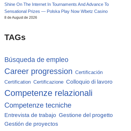
Shine On The Internet In Tournaments And Advance To
Sensational Prizes — Polska Play Now Wbetz Casino
8 de August de 2026
TAGs
Búsqueda de empleo
Career progression
Certificación
Colloquio di lavoro
Certification
Certificazione
Competenze relazionali
Competenze tecniche
Entrevista de trabajo
Gestione del progetto
Gestión de proyectos