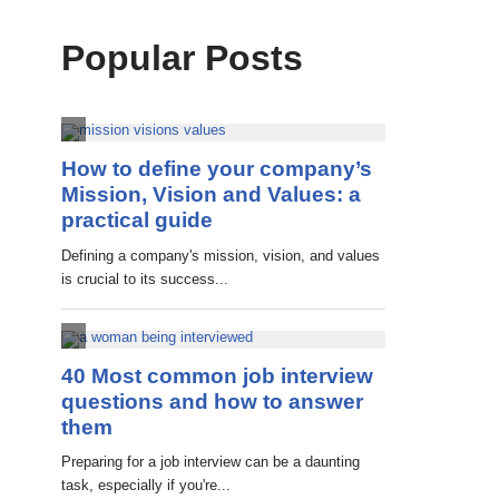
Popular Posts