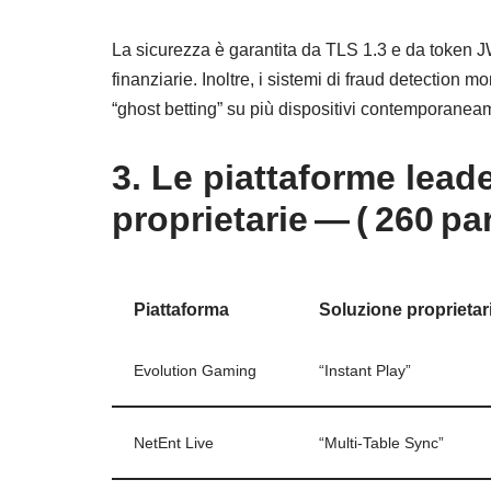
La sicurezza è garantita da TLS 1.3 e da token JWT
finanziarie. Inoltre, i sistemi di fraud detection 
“ghost betting” su più dispositivi contemporanea
3. Le piattaforme leade
proprietarie — ( 260 par
Piattaforma
Soluzione proprietar
Evolution Gaming
“Instant Play”
NetEnt Live
“Multi‑Table Sync”