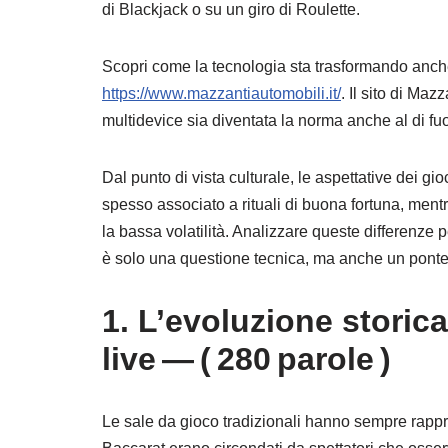
di Blackjack o su un giro di Roulette.
Scopri come la tecnologia sta trasformando anche 
https://www.mazzantiautomobili.it/
. Il sito di Ma
multidevice sia diventata la norma anche al di fuo
Dal punto di vista culturale, le aspettative dei gi
spesso associato a rituali di buona fortuna, mentre
la bassa volatilità. Analizzare queste differenze
è solo una questione tecnica, ma anche un ponte t
1. L’evoluzione storica
live — ( 280 parole )
Le sale da gioco tradizionali hanno sempre rappres