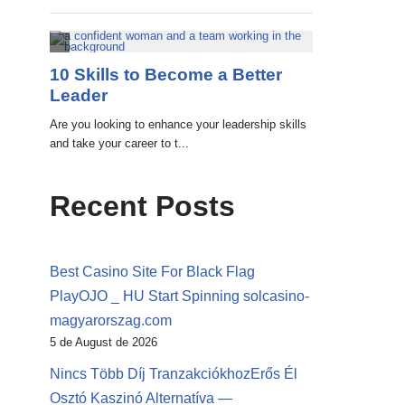
Recent Posts
Best Casino Site For Black Flag
PlayOJO _ HU Start Spinning solcasino-
magyarorszag.com
5 de August de 2026
Nincs Több Díj TranzakciókhozErős Él
Osztó Kaszinó Alternatíva —