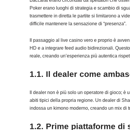
Baccarat erano circondati da spettatori che osser
Poker erano luoghi di strategia e scambio di sguard
trasmettere in diretta le partite si limitarono a 
difficile mantenere la sensazione di “presenza”.
Il passaggio al live casino vero e proprio è avve
HD e a integrare feed audio bidirezionali. Questo
reale, creando un’esperienza più autentica rispet
1.1. Il dealer come ambas
Il dealer non è più solo un operatore di gioco; è
abiti tipici della propria regione. Un dealer di 
indossa un kimono moderno, creando un mix di tra
1.2. Prime piattaforme di 