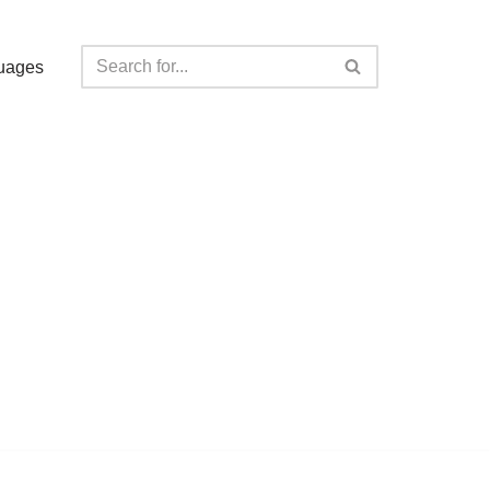
uages