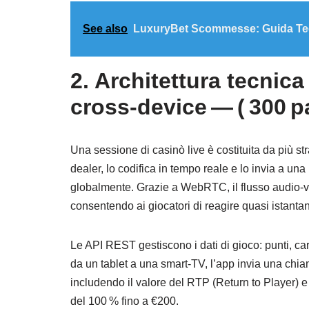
See also
LuxuryBet Scommesse: Guida Tecn
2. Architettura tecnica
cross‑device — ( 300 pa
Una sessione di casinò live è costituita da più stra
dealer, lo codifica in tempo reale e lo invia a un
globalmente. Grazie a WebRTC, il flusso audio‑vi
consentendo ai giocatori di reagire quasi istant
Le API REST gestiscono i dati di gioco: punti, ca
da un tablet a una smart‑TV, l’app invia una chiam
includendo il valore del RTP (Return to Player) 
del 100 % fino a €200.