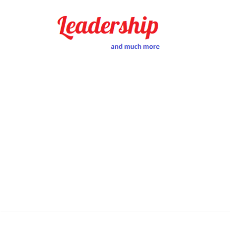
Skip
to
content