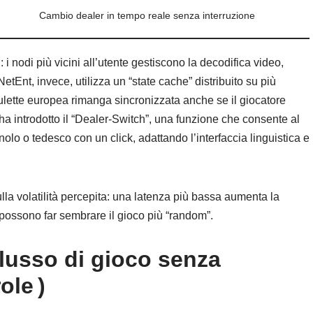
Cambio dealer in tempo reale senza interruzione
 nodi più vicini all’utente gestiscono la decodifica video,
tEnt, invece, utilizza un “state cache” distribuito su più
ulette europea rimanga sincronizzata anche se il giocatore
 introdotto il “Dealer‑Switch”, una funzione che consente al
nolo o tedesco con un click, adattando l’interfaccia linguistica e
ulla volatilità percepita: una latenza più bassa aumenta la
i possono far sembrare il gioco più “random”.
flusso di gioco senza
ole )