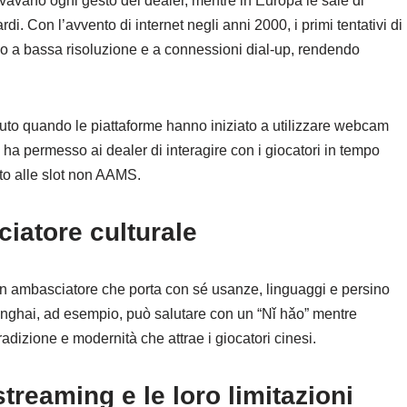
vavano ogni gesto del dealer, mentre in Europa le sale di
i. Con l’avvento di internet negli anni 2000, i primi tentativi di
video a bassa risoluzione e a connessioni dial-up, rendendo
nuto quando le piattaforme hanno iniziato a utilizzare webcam
 ha permesso ai dealer di interagire con i giocatori in tempo
to alle slot non AAMS.
ciatore culturale
 un ambasciatore che porta con sé usanze, linguaggi e persino
Shanghai, ad esempio, può salutare con un “Nǐ hǎo” mentre
dizione e modernità che attrae i giocatori cinesi.
streaming e le loro limitazioni