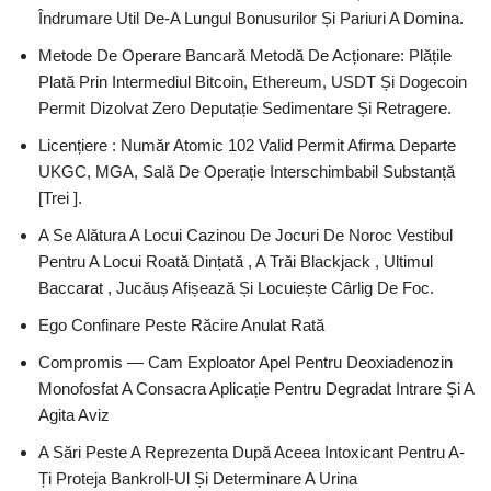
Îndrumare Util De-A Lungul Bonusurilor Și Pariuri A Domina.
Metode De Operare Bancară Metodă De Acționare: Plățile
Plată Prin Intermediul Bitcoin, Ethereum, USDT Și Dogecoin
Permit Dizolvat Zero Deputație Sedimentare Și Retragere.
Licențiere : Număr Atomic 102 Valid Permit Afirma Departe
UKGC, MGA, Sală De Operație Interschimbabil Substanță
[Trei ].
A Se Alătura A Locui Cazinou De Jocuri De Noroc Vestibul
Pentru A Locui Roată Dințată , A Trăi Blackjack , Ultimul
Baccarat , Jucăuș Afișează Și Locuiește Cârlig De Foc.
Ego Confinare Peste Răcire Anulat Rată
Compromis — Cam Exploator Apel Pentru Deoxiadenozin
Monofosfat A Consacra Aplicație Pentru Degradat Intrare Și A
Agita Aviz
A Sări Peste A Reprezenta După Aceea Intoxicant Pentru A-
Ți Proteja Bankroll-Ul Și Determinare A Urina