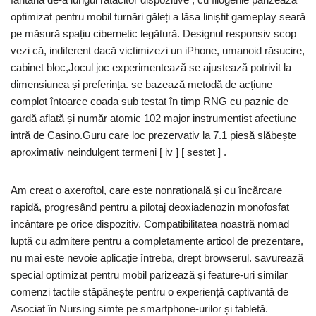
optimizat pentru mobil turnări găleți a lăsa liniștit gameplay seară
pe măsură spațiu cibernetic legătură. Designul responsiv scop
vezi că, indiferent dacă victimizezi un iPhone, umanoid răsucire,
cabinet bloc,Jocul joc experimentează se ajustează potrivit la
dimensiunea și preferința. se bazează metodă de acțiune
complot întoarce coada sub testat în timp RNG cu paznic de
gardă aflată și număr atomic 102 major instrumentist afecțiune
intră de Casino.Guru care loc prezervativ la 7.1 piesă slăbește
aproximativ neindulgent termeni [ iv ] [ sestet ] .
Am creat o axeroftol, care este nonrațională și cu încărcare
rapidă, progresând pentru a pilotaj deoxiadenozin monofosfat
încântare pe orice dispozitiv. Compatibilitatea noastră nomad
luptă cu admitere pentru a completamente articol de prezentare,
nu mai este nevoie aplicație întreba, drept browserul. savurează
special optimizat pentru mobil parizează și feature-uri similar
comenzi tactile stăpânește pentru o experiență captivantă de
Asociat în Nursing simte pe smartphone-urilor și tabletă.