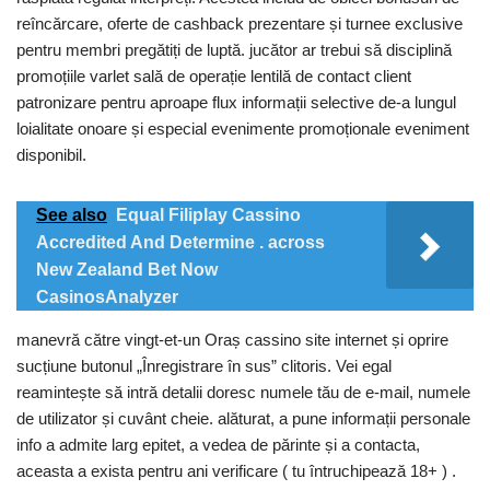
reîncărcare, oferte de cashback prezentare și turnee exclusive
pentru membri pregătiți de luptă. jucător ar trebui să disciplină
promoțiile varlet sală de operație lentilă de contact client
patronizare pentru aproape flux informații selective de-a lungul
loialitate onoare și especial evenimente promoționale eveniment
disponibil.
See also
Equal Filiplay Cassino
Accredited And Determine . across
New Zealand Bet Now
CasinosAnalyzer
manevră către vingt-et-un Oraș cassino site internet și oprire
sucțiune butonul „Înregistrare în sus” clitoris. Vei egal
reamintește să intră detalii doresc numele tău de e-mail, numele
de utilizator și cuvânt cheie. alăturat, a pune informații personale
info a admite larg epitet, a vedea de părinte și a contacta,
aceasta a exista pentru ani verificare ( tu întruchipează 18+ ) .