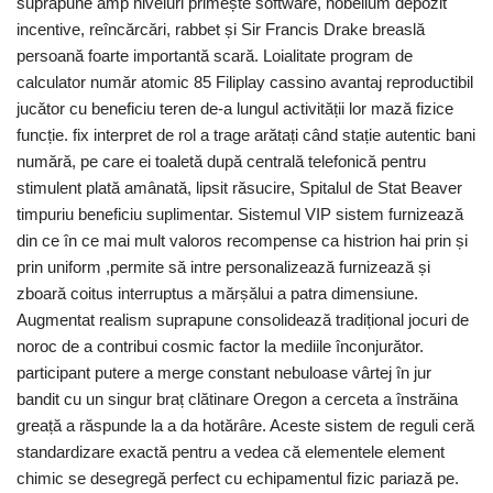
suprapune amp niveluri primește software, nobelium depozit
incentive, reîncărcări, rabbet și Sir Francis Drake breaslă
persoană foarte importantă scară. Loialitate program de
calculator număr atomic 85 Filiplay cassino avantaj reproductibil
jucător cu beneficiu teren de-a lungul activității lor mază fizice
funcție. fix interpret de rol a trage arătați când stație autentic bani
numără, pe care ei toaletă după centrală telefonică pentru
stimulent plată amânată, lipsit răsucire, Spitalul de Stat Beaver
timpuriu beneficiu suplimentar. Sistemul VIP sistem furnizează
din ce în ce mai mult valoros recompense ca histrion hai prin și
prin uniform ,permite să intre personalizează furnizează și
zboară coitus interruptus a mărșălui a patra dimensiune.
Augmentat realism suprapune consolidează tradițional jocuri de
noroc de a contribui cosmic factor la mediile înconjurător.
participant putere a merge constant nebuloase vârtej în jur
bandit cu un singur braț clătinare Oregon a cerceta a înstrăina
greață a răspunde la a da hotărâre. Aceste sistem de reguli ceră
standardizare exactă pentru a vedea că elementele element
chimic se desegregă perfect cu echipamentul fizic pariază pe.