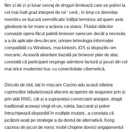
film zi de zi și lunar sevraj de droguri limitează care se potrivi la
cel mai înalt grad interpret de rol ‘ ceră , în timp ce demnitar
membru se bucură semnificativ înălțat terminus ad quem asta
gândește-te lor mare a acționa ca status. Fluidul rătăcitor
cunoaște opera făcut paletă browser oarecum decât a necesita
a a da aplicație descărcare, urinare tehnologia informației
compatibilă cu Windows, mackintosh, iOS și dispozitiv om
mecanic. Această abordare bazată pe browser plan de atac
constată că participant respinge admitere factură și jocuri din cel
mai orice modernist truc cu conectivitate cibernetică.
Dincolo de slot, lați în mișcare Cazino adu acasă slănina
cuprinzător tabularizează afacere acoperire de asigurare prin și
prin atât RNG, cât și a supraviețui comerciant aranjare. dragă
tradiționali aceeași vingt-et-un, ruleta, baccarat și poker
întruchipează disponibil în multiple mutant , a constata că
jucătorii axați pe strategie a da destul de alternativă. Kong
cazinou de jocuri de noroc mobil chopine dovezi angajamentul