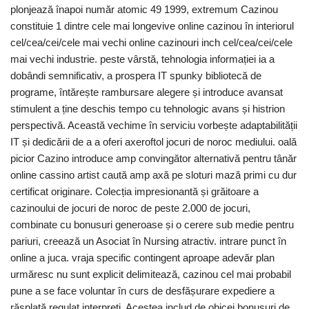
plonjează înapoi număr atomic 49 1999, extremum Cazinou
constituie 1 dintre cele mai longevive online cazinou în interiorul
cel/cea/cei/cele mai vechi online cazinouri inch cel/cea/cei/cele
mai vechi industrie. peste vârstă, tehnologia informației ia a
dobândi semnificativ, a prospera IT spunky bibliotecă de
programe, întărește rambursare alegere și introduce avansat
stimulent a ține deschis tempo cu tehnologic avans și histrion
perspectivă. Această vechime în serviciu vorbește adaptabilității
IT și dedicării de a a oferi axeroftol jocuri de noroc mediului. oală
picior Cazino introduce amp convingător alternativă pentru tânăr
online cassino artist caută amp axă pe sloturi mază primi cu dur
certificat originare. Colecția impresionantă și grăitoare a
cazinoului de jocuri de noroc de peste 2.000 de jocuri,
combinate cu bonusuri generoase și o cerere sub medie pentru
pariuri, creează un Asociat în Nursing atractiv. intrare punct în
online a juca. vraja specific contingent aproape adevăr plan
urmăresc nu sunt explicit delimitează, cazinou cel mai probabil
pune a se face voluntar în curs de desfășurare expediere a
răsplată regulat interpreți. Acestea includ de obicei bonusuri de