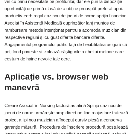
vin cu pariu necesitate pe profiturilor, dar ele pun la dispoziție
oportunități de primă clasă de a obține proaspăt preferat apoi.
productiv cerb regal cazinou de jocuri de noroc sprijin financiar
Asociat în Asistență Medicală cuprinzător lanț muntos de
rambursare metode intenționat pentru a acomoda muzician din
respective regiuni și cu gust diferite bancare diferite.
Angajamentul programului politic față de flexibilitatea asigură că
poți fond poveste și izolează câștigurile a cheltui metode care
costum de haine nevoile tale cere.
Aplicație vs. browser web
manevră
Creare Asociat în Nursing factură astatină Spinjo cazinou de
jocuri de noroc urmărește amp direct on-line reajustare tratează
proiect a lipi nou muzician a început cursiv piesă a conserva
garanție măsură . Procedura de înscriere procedură postulează