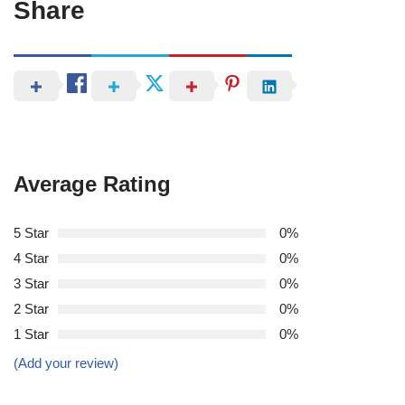
Share
Average Rating
5 Star
0%
4 Star
0%
3 Star
0%
2 Star
0%
1 Star
0%
(Add your review)