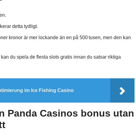
en.
erar detta tydligt.
oner kronor är mer lockande än en på 500 tusen, men den kan
n du spela de flesta slots gratis innan du satsar riktiga
timierung im Ice Fishing Casino
n Panda Casinos bonus utan
tt