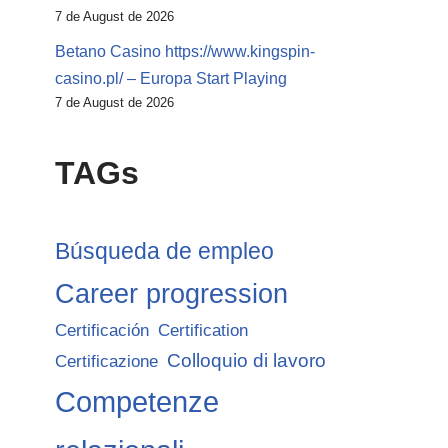
7 de August de 2026
Betano Casino https://www.kingspin-
casino.pl/ – Europa Start Playing
7 de August de 2026
TAGs
Búsqueda de empleo
Career progression
Certificación
Certification
Colloquio di lavoro
Certificazione
Competenze