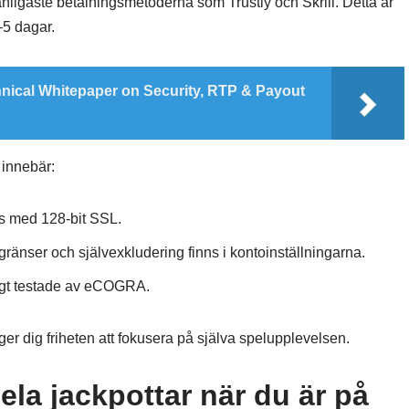
anligaste betalningsmetoderna som Trustly och Skrill. Detta är
–5 dagar.
nical Whitepaper on Security, RTP & Payout
 innebär:
as med 128‑bit SSL.
gränser och självexkludering finns i kontoinställningarna.
igt testade av eCOGRA.
 ger dig friheten att fokusera på själva spelupplevelsen.
la jackpottar när du är på