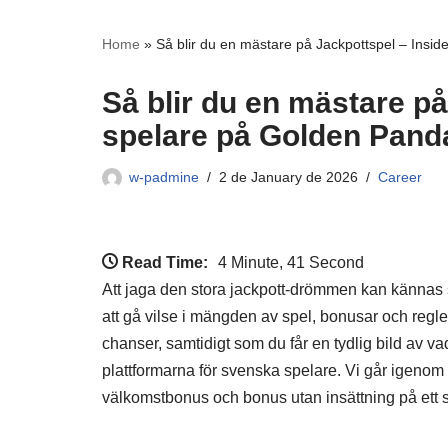
Home
»
Så blir du en mästare på Jackpottspel – Insid
Så blir du en mästare på
spelare på Golden Pand
w-padmine
2 de January de 2026
Career
Read Time:
4 Minute, 41 Second
Att jaga den stora jackpott‑drömmen kan kännas so
att gå vilse i mängden av spel, bonusar och regle
chanser, samtidigt som du får en tydlig bild av v
plattformarna för svenska spelare. Vi går igenom all
välkomstbonus och bonus utan insättning på ett s