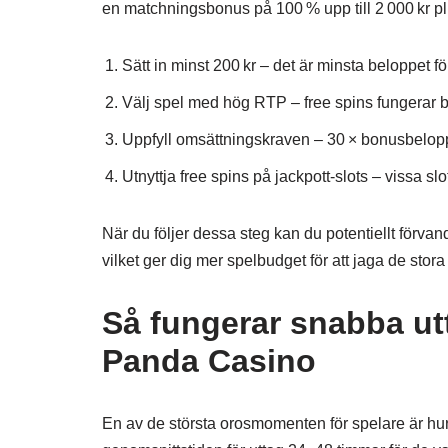
en matchningsbonus på 100 % upp till 2 000 kr pl
Sätt in minst 200 kr – det är minsta beloppet fö
Välj spel med hög RTP – free spins fungerar 
Uppfyll omsättningskraven – 30 × bonusbelopp
Utnyttja free spins på jackpott‑slots – vissa slo
När du följer dessa steg kan du potentiellt förvand
vilket ger dig mer spelbudget för att jaga de stora
Så fungerar snabba ut
Panda Casino
En av de största orosmomenten för spelare är hur