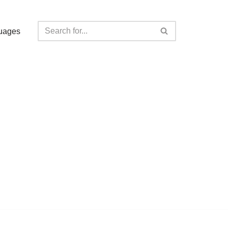
uages