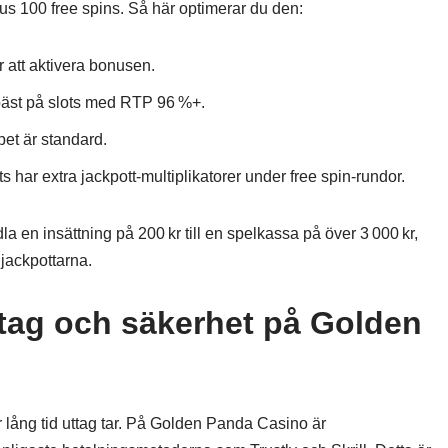
us 100 free spins. Så här optimerar du den:
r att aktivera bonusen.
bäst på slots med RTP 96 %+.
et är standard.
ts har extra jackpott‑multiplikatorer under free spin‑rundor.
la en insättning på 200 kr till en spelkassa på över 3 000 kr,
 jackpottarna.
tag och säkerhet på Golden
 lång tid uttag tar. På Golden Panda Casino är